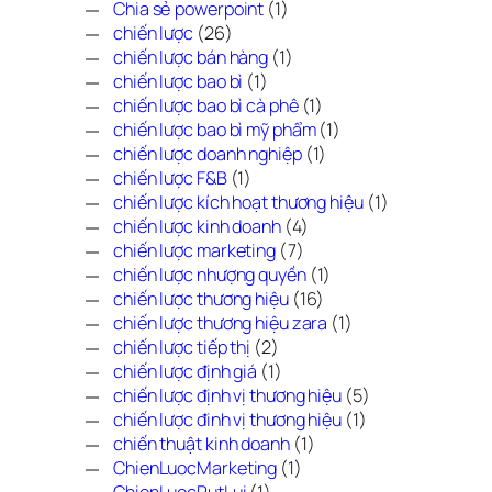
Chia sẻ powerpoint
(1)
chiến lược
(26)
chiến lược bán hàng
(1)
chiến lược bao bì
(1)
chiến lược bao bì cà phê
(1)
chiến lược bao bì mỹ phẩm
(1)
chiến lược doanh nghiệp
(1)
chiến lược F&B
(1)
chiến lược kích hoạt thương hiệu
(1)
chiến lược kinh doanh
(4)
chiến lược marketing
(7)
chiến lược nhượng quyền
(1)
chiến lược thương hiệu
(16)
chiến lược thương hiệu zara
(1)
chiến lược tiếp thị
(2)
chiến lược định giá
(1)
chiến lược định vị thương hiệu
(5)
chiến lược đinh vị thương hiệu
(1)
chiến thuật kinh doanh
(1)
ChienLuocMarketing
(1)
ChienLuocRutLui
(1)