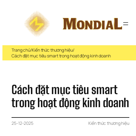
Chuyển 
đến 
phần 
nội 
dung
Trang chủ
/
Kiến thức thương hiệu
/
Cách đặt mục tiêu smart trong hoạt động kinh doanh
Cách đặt mục tiêu smart 
trong hoạt động kinh doanh
25-12-2025
Kiến thức thương hiệu