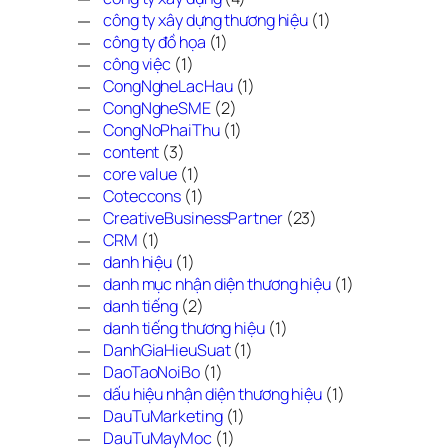
công ty xây dựng thương hiệu
(1)
công ty đồ họa
(1)
công việc
(1)
CongNgheLacHau
(1)
CongNgheSME
(2)
CongNoPhaiThu
(1)
content
(3)
core value
(1)
Coteccons
(1)
CreativeBusinessPartner
(23)
CRM
(1)
danh hiệu
(1)
danh mục nhận diện thương hiệu
(1)
danh tiếng
(2)
danh tiếng thương hiệu
(1)
DanhGiaHieuSuat
(1)
DaoTaoNoiBo
(1)
dấu hiệu nhận diện thương hiệu
(1)
DauTuMarketing
(1)
DauTuMayMoc
(1)