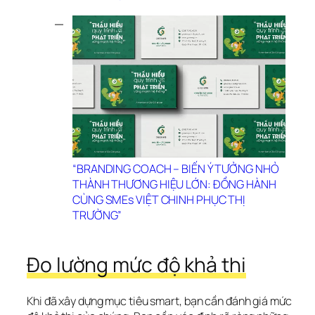
“BRANDING COACH – BIẾN Ý TƯỞNG NHỎ 
THÀNH THƯƠNG HIỆU LỚN: ĐỒNG HÀNH 
CÙNG SMEs VIỆT CHINH PHỤC THỊ 
TRƯỜNG”
Đo lường mức độ khả thi
Khi đã xây dựng mục tiêu smart, bạn cần đánh giá mức 