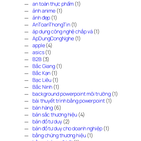
an toàn thực phẩm
(1)
ảnh anime
(1)
ảnh đẹp
(1)
AnToanThongTin
(1)
áp dụng công nghệ chắp vá
(1)
ApDungCongNghe
(1)
apple
(4)
asics
(1)
B2B
(3)
Bắc Giang
(1)
Bắc Kạn
(1)
Bạc Liêu
(1)
Bắc Ninh
(1)
background powerpoint môi trường
(1)
bài thuyết trình bằng powerpoint
(1)
bán hàng
(6)
bản sắc thương hiệu
(4)
bản đồ tư duy
(2)
bản đồ tư duy cho doanh nghiệp
(1)
bằng chứng thương hiệu
(1)