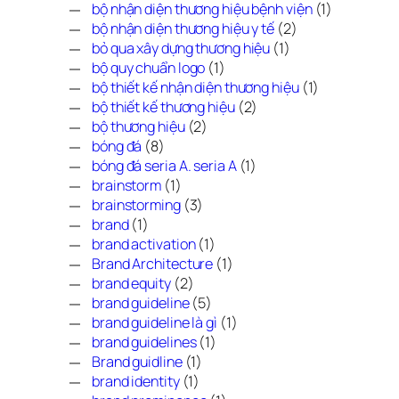
bộ nhận diện thương hiệu bệnh viện
(1)
bộ nhận diện thương hiệu y tế
(2)
bỏ qua xây dựng thương hiệu
(1)
bộ quy chuẩn logo
(1)
bộ thiết kế nhận diện thương hiệu
(1)
bộ thiết kế thương hiệu
(2)
bộ thương hiệu
(2)
bóng đá
(8)
bóng đá seria A. seria A
(1)
brainstorm
(1)
brainstorming
(3)
brand
(1)
brand activation
(1)
Brand Architecture
(1)
brand equity
(2)
brand guideline
(5)
brand guideline là gì
(1)
brand guidelines
(1)
Brand guidline
(1)
brand identity
(1)