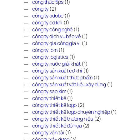
công thức 5ps
(1)
công ty
(2)
công ty adobe
(1)
công ty cơ khí
(1)
công ty công nghệ
(1)
công ty dịch vụ bảo vệ
(1)
công ty gia công gia vị
(1)
công ty ibm
(1)
công ty logistics
(1)
công ty nước giải khát
(1)
công ty sản xuất cơ khí
(1)
công ty sản xuất thực phẩm
(1)
công ty sản xuất vật liệu xây dựng
(1)
công ty sao kim
(1)
công ty thiết kế
(1)
công ty thiết kế logo
(2)
công ty thiết kế logo chuyên nghiệp
(1)
công ty thiết kế thương hiệu
(2)
công ty thiết kế đồ họa
(2)
công ty vận tải
(1)
công ty xây dựng
(4)