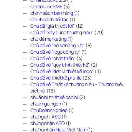
ChienLuocSME
(3)
chính sách bán hàng
(1)
Chính sách đối tác
(1)
Chủ đề "giá trị cốt lõi"
(12)
Chủ đề "xây dựng thương hiệu"
(79)
chủ đề marketing
(1)
Chủ đề về "hồ sơ năng lực"
(8)
Chủ đề về "logo công ty"
(1)
Chủ đề về "phát triển"
(4)
Chủ đề về "quy trình thiết kế"
(2)
Chủ đề về "đơn vị thiết kế logo"
(3)
Chủ đề về thiết kế profile
(23)
Chủ đề về Thiết kế thương hiệu – Thương hiệu 
biết nói
(16)
chuẩn bị thiết kế bao bì
(2)
chuc ngu ngon
(1)
ChuDoanhNghiep
(1)
chứng chỉ ASC
(1)
chứng nhận AEO
(1)
chứng nhận Halal Việt Nam
(1)