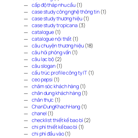
cấp độ tháp nhu cầu
(1)
case study công nghệ thông tin
(1)
case study thương hiệu
(1)
case study tropicana
(3)
catalogue
(1)
catalogue nội thất
(1)
câu chuyện thương hiệu
(18)
câu hỏi phỏng vấn
(1)
câu lạc bộ
(2)
câu slogan
(1)
cấu trúc profile công ty IT
(1)
ceo pepsi
(1)
chăm sóc khách hàng
(1)
chân dung khách hàng
(1)
chân thực
(1)
ChanDungKhachHang
(1)
chanel
(1)
checklist thiết kế bao bì
(2)
chi phí thiết kế bao bì
(1)
chi phí đầu vào
(1)