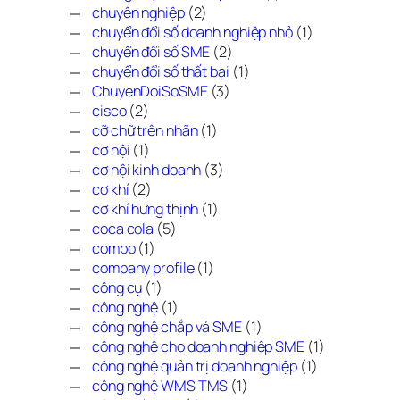
chuyên nghiệp
(2)
chuyển đổi số doanh nghiệp nhỏ
(1)
chuyển đổi số SME
(2)
chuyển đổi số thất bại
(1)
ChuyenDoiSoSME
(3)
cisco
(2)
cỡ chữ trên nhãn
(1)
cơ hội
(1)
cơ hội kinh doanh
(3)
cơ khí
(2)
cơ khí hưng thịnh
(1)
coca cola
(5)
combo
(1)
company profile
(1)
công cụ
(1)
công nghệ
(1)
công nghệ chắp vá SME
(1)
công nghệ cho doanh nghiệp SME
(1)
công nghệ quản trị doanh nghiệp
(1)
công nghệ WMS TMS
(1)