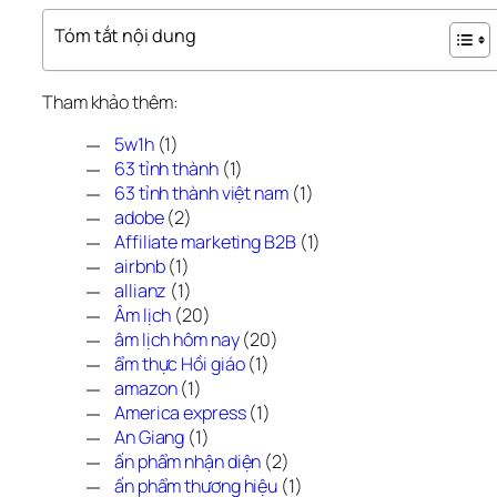
Tóm tắt nội dung
Tham khảo thêm: 
5w1h
(1)
63 tỉnh thành
(1)
63 tỉnh thành việt nam
(1)
adobe
(2)
Affiliate marketing B2B
(1)
airbnb
(1)
allianz
(1)
Âm lịch
(20)
âm lịch hôm nay
(20)
ẩm thực Hồi giáo
(1)
amazon
(1)
America express
(1)
An Giang
(1)
ấn phẩm nhận diện
(2)
ấn phẩm thương hiệu
(1)