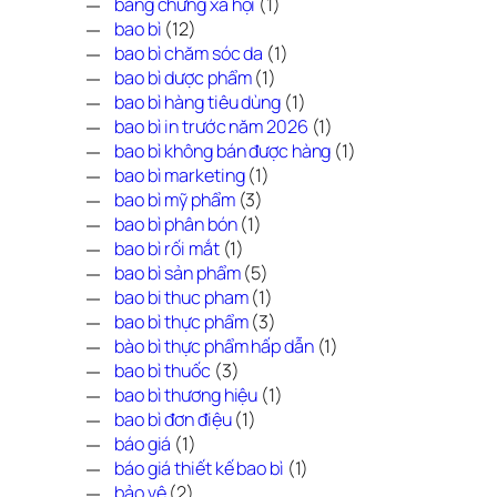
bằng chứng xã hội
(1)
bao bì
(12)
bao bì chăm sóc da
(1)
bao bì dược phẩm
(1)
bao bì hàng tiêu dùng
(1)
bao bì in trước năm 2026
(1)
bao bì không bán được hàng
(1)
bao bì marketing
(1)
bao bì mỹ phẩm
(3)
bao bì phân bón
(1)
bao bì rối mắt
(1)
bao bì sản phẩm
(5)
bao bi thuc pham
(1)
bao bì thực phẩm
(3)
bào bì thực phẩm hấp dẫn
(1)
bao bì thuốc
(3)
bao bì thương hiệu
(1)
bao bì đơn điệu
(1)
báo giá
(1)
báo giá thiết kế bao bì
(1)
bảo vệ
(2)