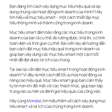
Bạn đang tìm cách xây dựng mục tiêu hiệu quả và áp 
dụng chúng vào hoạt động kinh doanh của mình? Hãy 
tìm hiểu về mục tiêu smart – một cách thiết lập mục 
tiêu thông minh và thành công trong kinh doanh.
Mục tiêu smart đảm bảo rằng các mục tiêu trong kinh 
doanh của bạn là cụ thể, đo lường được, khả thi, có tính 
toàn diện và thời gian cụ thể. Bài viết này sẽ hướng dẫn 
bạn cách đặt mục tiêu hiệu quả trong kinh doanh và 
giúp bạn xây dựng các mục tiêu smart một cách tốt 
nhất để đạt được lợi ích của chúng.
Tại sao lại cần đặt mục tiêu smart trong hoạt động kinh 
doanh? Vì đây là một cách để tối ưu hóa hoạt động và 
nâng cao hiệu quả. Mục tiêu smart giúp bạn cảm thấy 
tự tin hơn khi đối mặt với các thách thức, giúp bạn tập 
trung vào ưu tiên và đánh giá hiệu quả của công việc.
Hãy cùng 
MondiaL
 tìm hiểu thêm về cách xây dựng mục 
tiêu smart và lợi ích của chúng trong kinh doanh.