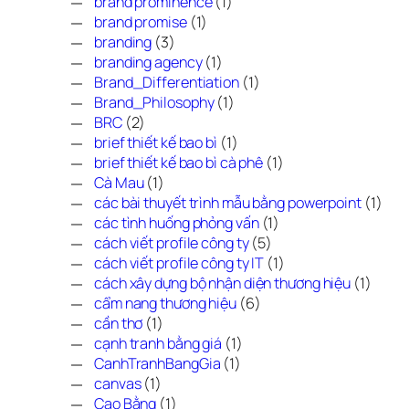
brand prominence
(1)
brand promise
(1)
branding
(3)
branding agency
(1)
Brand_Differentiation
(1)
Brand_Philosophy
(1)
BRC
(2)
brief thiết kế bao bì
(1)
brief thiết kế bao bì cà phê
(1)
Cà Mau
(1)
các bài thuyết trình mẫu bằng powerpoint
(1)
các tình huống phỏng vấn
(1)
cách viết profile công ty
(5)
cách viết profile công ty IT
(1)
cách xây dựng bộ nhận diện thương hiệu
(1)
cẩm nang thương hiệu
(6)
cần thơ
(1)
cạnh tranh bằng giá
(1)
CanhTranhBangGia
(1)
canvas
(1)
Cao Bằng
(1)