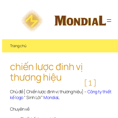
Chuyển 
đến 
phần 
nội 
dung
Trang chủ
chiến lược đinh vị 
thương hiệu
[1]
Chủ đề [ Chiến lược định vị thương hiệu] – 
Công ty thiết 
kế logo
 ” Sinh Lời” 
MondiaL
Chuyên về 