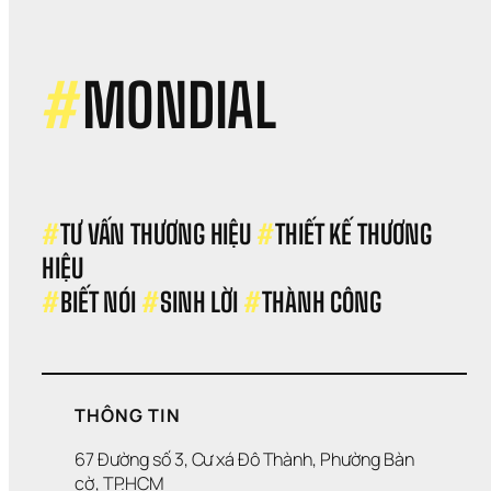
hiệu
của
Pan
#
MONDIAL
#
TƯ VẤN THƯƠNG HIỆU 
#
THIẾT KẾ THƯƠNG 
HIỆU 
#
BIẾT NÓI 
#
SINH LỜI 
#
THÀNH CÔNG
THÔNG TIN
67 Đường số 3, Cư xá Đô Thành, Phường Bàn 
cờ, TP.HCM