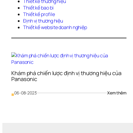
Thiết kế thương hiệu 
Thiết kế bao bì
Thiết kế profile
Định vị thương hiệu 
Thiết kế website doanh nghiệp
Khám phá chiến lược định vị thương hiệu của 
Panasonic
: 
06-08-2023
Xem thêm
■
Khá
phá
chiế
lược
định
vị 
thư