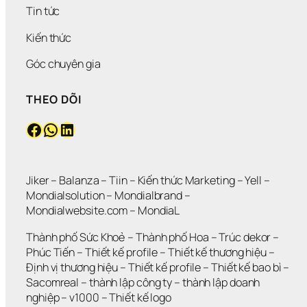
Tin tức
Kiến thức
Góc chuyên gia
THEO DÕI
Facebook
WhatsApp
LinkedIn
Jiker 
– 
Balanza
 – 
Tiin
 – 
Kiến thức Marketing
 – 
Yell
 – 
Mondialsolution
 – 
Mondialbrand
 – 
Mondialwebsite.com
 – 
MondiaL
Thành phố Sức Khoẻ
 – 
Thành phố Hoa 
– 
Trúc dekor
 – 
Phúc Tiến 
– 
Thiết kế profile
 – 
Thiết kế thương hiệu
 – 
Định vị thương hiệu 
– 
Thiết kế profile
 – 
Thiết kế bao bì
 – 
Sacomreal
 – 
thành lập công ty
 – 
thành lập doanh 
nghiệp
 – 
v1000
 – 
Thiết kế logo