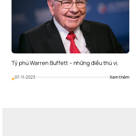
Tỷ phú Warren Buffett – những điều thú vị.
: 
07-11-2023
Xem thêm
■
Tỷ 
phú
War
Buf
– 
nhữ
điều
thú 
vị.