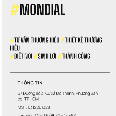
#
MONDIAL
#
TƯ VẤN THƯƠNG HIỆU 
#
THIẾT KẾ THƯƠNG 
HIỆU 
#
BIẾT NÓI 
#
SINH LỜI 
#
THÀNH CÔNG
THÔNG TIN
67 Đường số 3, Cư xá Đô Thành, Phường Bàn 
cờ, TP.HCM
MST: 0312261328
Làm việc T2 – T6 (8h30 – 17h30)