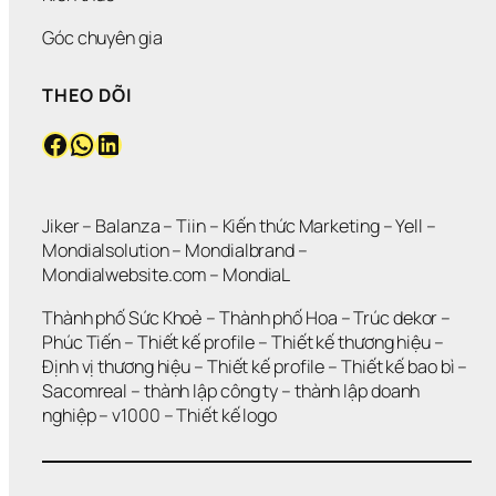
Góc chuyên gia
THEO DÕI
Facebook
WhatsApp
LinkedIn
Jiker 
– 
Balanza
 – 
Tiin
 – 
Kiến thức Marketing
 – 
Yell
 – 
Mondialsolution
 – 
Mondialbrand
 – 
Mondialwebsite.com
 – 
MondiaL
Thành phố Sức Khoẻ
 – 
Thành phố Hoa 
– 
Trúc dekor
 – 
Phúc Tiến 
– 
Thiết kế profile
 – 
Thiết kế thương hiệu
 – 
Định vị thương hiệu 
– 
Thiết kế profile
 – 
Thiết kế bao bì
 – 
Sacomreal
 – 
thành lập công ty
 – 
thành lập doanh 
nghiệp
 – 
v1000
 – 
Thiết kế logo