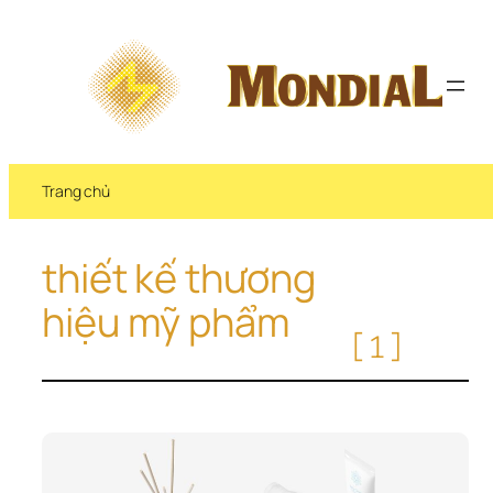
Chuyển 
đến 
phần 
nội 
dung
Trang chủ
thiết kế thương 
hiệu mỹ phẩm
[1]