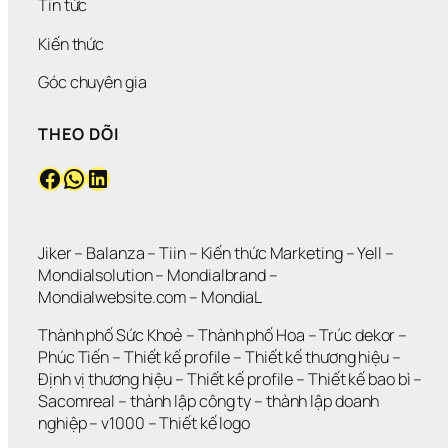
Tin tức
Kiến thức
Góc chuyên gia
THEO DÕI
Facebook
WhatsApp
LinkedIn
Jiker 
– 
Balanza
 – 
Tiin
 – 
Kiến thức Marketing
 – 
Yell
 – 
Mondialsolution
 – 
Mondialbrand
 – 
Mondialwebsite.com
 – 
MondiaL
Thành phố Sức Khoẻ
 – 
Thành phố Hoa 
– 
Trúc dekor
 – 
Phúc Tiến 
– 
Thiết kế profile
 – 
Thiết kế thương hiệu
 – 
Định vị thương hiệu 
– 
Thiết kế profile
 – 
Thiết kế bao bì
 – 
Sacomreal
 – 
thành lập công ty
 – 
thành lập doanh 
nghiệp
 – 
v1000
 – 
Thiết kế logo