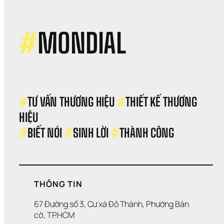
kế 
nhậ
diện
thư
#
MONDIAL
hiệu
mỹ 
ph
#
TƯ VẤN THƯƠNG HIỆU 
#
THIẾT KẾ THƯƠNG 
HIỆU 
#
BIẾT NÓI 
#
SINH LỜI 
#
THÀNH CÔNG
THÔNG TIN
67 Đường số 3, Cư xá Đô Thành, Phường Bàn 
cờ, TP.HCM