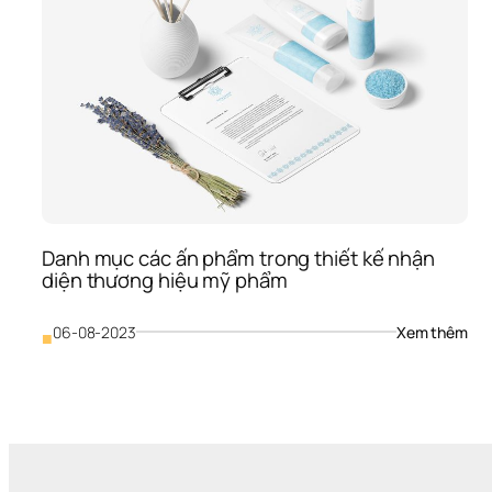
Danh mục các ấn phẩm trong thiết kế nhận 
diện thương hiệu mỹ phẩm
: 
06-08-2023
Xem thêm
■
Dan
mục
các
ấn 
phẩ
tron
thiế