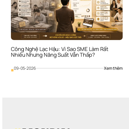
Công Nghệ Lạc Hậu: Vì Sao SME Làm Rất 
Nhiều Nhưng Năng Suất Vẫn Thấp?
: 
09-05-2026
Xem thêm
■
Côn
Ngh
Lạc 
Hậu
Vì 
Sao
SME
Làm
Rất 
Nhi
Như