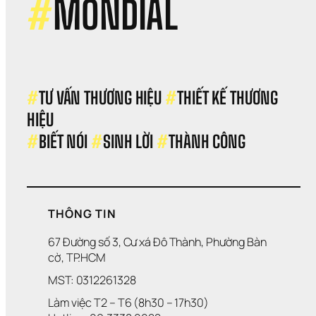
#
MONDIAL
Năn
Suấ
Vẫn
Th
#
TƯ VẤN THƯƠNG HIỆU 
#
THIẾT KẾ THƯƠNG 
HIỆU 
#
BIẾT NÓI 
#
SINH LỜI 
#
THÀNH CÔNG
THÔNG TIN
67 Đường số 3, Cư xá Đô Thành, Phường Bàn 
cờ, TP.HCM
MST: 0312261328
Làm việc T2 – T6 (8h30 – 17h30)