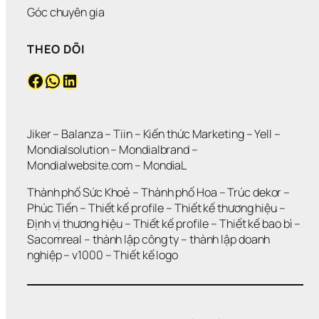
Góc chuyên gia
THEO DÕI
Facebook
WhatsApp
LinkedIn
Jiker 
– 
Balanza
 – 
Tiin
 – 
Kiến thức Marketing
 – 
Yell
 – 
Mondialsolution
 – 
Mondialbrand
 – 
Mondialwebsite.com
 – 
MondiaL
Thành phố Sức Khoẻ
 – 
Thành phố Hoa 
– 
Trúc dekor
 – 
Phúc Tiến 
– 
Thiết kế profile
 – 
Thiết kế thương hiệu
 – 
Định vị thương hiệu 
– 
Thiết kế profile
 – 
Thiết kế bao bì
 – 
Sacomreal
 – 
thành lập công ty
 – 
thành lập doanh 
nghiệp
 – 
v1000
 – 
Thiết kế logo