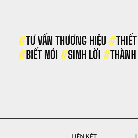
n: 
 
ao 
ME 
ó 
hể 
#
TƯ VẤN THƯƠNG HIỆU 
#
THIẾT
ất 
iềm 
#
BIẾT NÓI 
#
SINH LỜI 
#
THÀNH
n 
hỉ 
au 
ột 
ần 
ò 
 
ữ 
iệu?
LIÊN KẾT