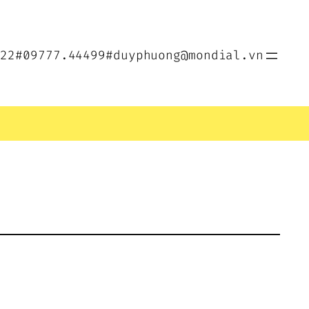
022
#09777.44499
#duyphuong@mondial.vn