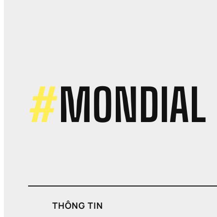
Ti
Vì
S
S
C
T
M
N
Ti
#
MONDIAL
C
S
M
L
R
Rỉ
D
L
THÔNG TIN