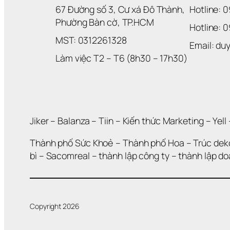
67 Đường số 3, Cư xá Đô Thành, 
Hotline: 
Phường Bàn cờ, TP.HCM
Hotline: 
MST: 0312261328
Email: d
Làm việc T2 – T6 (8h30 – 17h30)
Jiker 
– 
Balanza
 – 
Tiin
 – 
Kiến thức Marketing
 – 
Yell
 
Thành phố Sức Khoẻ
 – 
Thành phố Hoa 
– 
Trúc dek
bì
 – 
Sacomreal
 – 
thành lập công ty
 – 
thành lập d
Copyright 2026