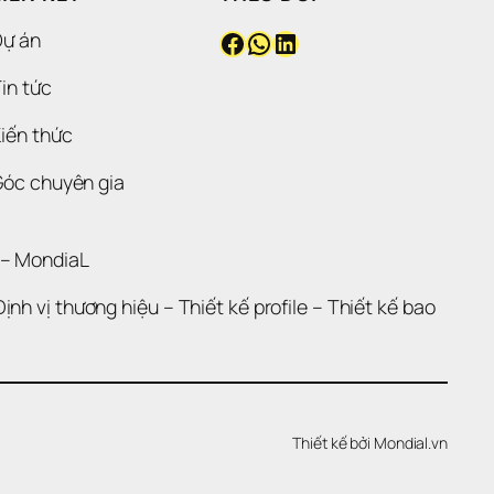
Facebook
WhatsApp
LinkedIn
Dự án
in tức
iến thức
Góc chuyên gia
 – 
MondiaL
Định vị thương hiệu 
– 
Thiết kế profile
 – 
Thiết kế bao 
Thiết kế bởi 
Mondial.vn