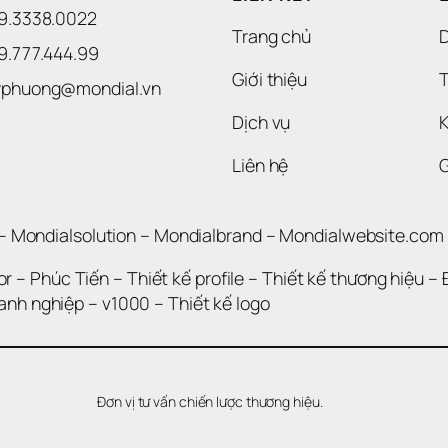
09.3338.0022 
Trang chủ
09.777.444.99
Giới thiệu
T
uyphuong@mondial.vn
Dịch vụ
K
Liên hệ
– 
Mondialsolution
 – 
Mondialbrand
 – 
Mondialwebsite.com
or
 – 
Phúc Tiến 
– 
Thiết kế profile
 – 
Thiết kế thương hiệu
 – 
oanh nghiệp
 – 
v1000
 – 
Thiết kế logo
Đơn vị tư vấn chiến lược thương hiệu.