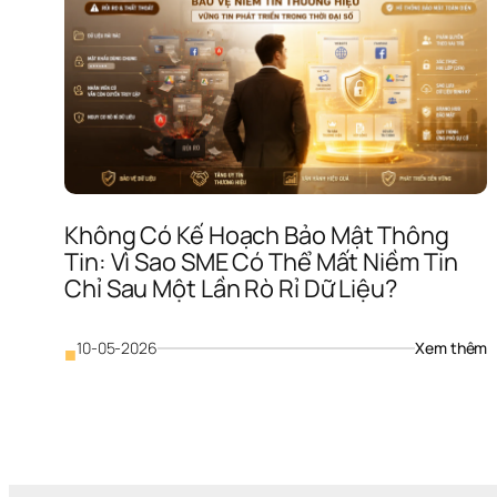
Không Có Kế Hoạch Bảo Mật Thông 
Tin: Vì Sao SME Có Thể Mất Niềm Tin 
Chỉ Sau Một Lần Rò Rỉ Dữ Liệu?
: 
10-05-2026
Xem thêm
■
K
C
K
H
B
M
T