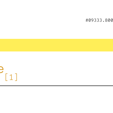
#09333.80
e
[1]