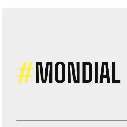
S
S
L
R
N
N
T
H
V
K
L
#
MONDIAL