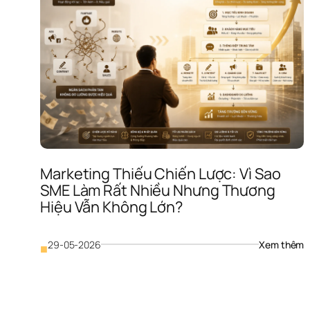
Marketing Thiếu Chiến Lược: Vì Sao 
SME Làm Rất Nhiều Nhưng Thương 
Hiệu Vẫn Không Lớn?
: 
29-05-2026
Xem thêm
■
M
T
C
L
Vì