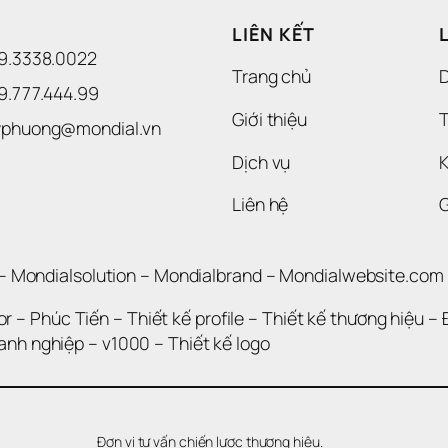
LIÊN KẾT
09.3338.0022 
Trang chủ
09.777.444.99
Giới thiệu
T
uyphuong@mondial.vn
Dịch vụ
K
Liên hệ
– 
Mondialsolution
 – 
Mondialbrand
 – 
Mondialwebsite.com
or
 – 
Phúc Tiến 
– 
Thiết kế profile
 – 
Thiết kế thương hiệu
 – 
oanh nghiệp
 – 
v1000
 – 
Thiết kế logo
Đơn vị tư vấn chiến lược thương hiệu.