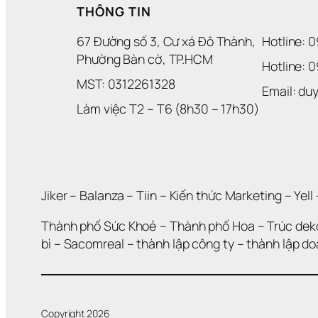
THÔNG TIN
67 Đường số 3, Cư xá Đô Thành, 
Hotline: 
Phường Bàn cờ, TP.HCM
Hotline: 
MST: 0312261328
Email: d
Làm việc T2 – T6 (8h30 – 17h30)
Jiker 
– 
Balanza
 – 
Tiin
 – 
Kiến thức Marketing
 – 
Yell
 
Thành phố Sức Khoẻ
 – 
Thành phố Hoa 
– 
Trúc dek
bì
 – 
Sacomreal
 – 
thành lập công ty
 – 
thành lập d
Copyright 2026