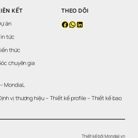
LIÊN KẾT
THEO DÕI
Facebook
WhatsApp
LinkedIn
Dự án
in tức
iến thức
Góc chuyên gia
 – 
MondiaL
Định vị thương hiệu 
– 
Thiết kế profile
 – 
Thiết kế bao 
Thiết kế bởi 
Mondial.vn