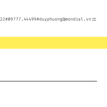
022
#09777.44499
#duyphuong@mondial.vn