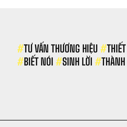
ao 
ME 
àm 
ất 
hiều 
hưng 
hương 
iệu 
#
TƯ VẤN THƯƠNG HIỆU 
#
THIẾT
ẫn 
hông 
#
BIẾT NÓI 
#
SINH LỜI 
#
THÀNH
ớn?