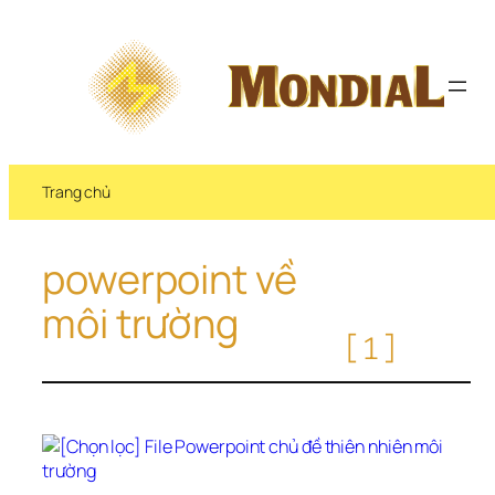
Chuyển 
đến 
phần 
nội 
dung
Trang chủ
powerpoint về 
môi trường
[1]