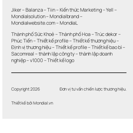
Jiker 
– 
Balanza
 – 
Tiin
 – 
Kiến thức Marketing
 – 
Yell
 – 
Mondialsolution
 – 
Mondialbrand
 – 
Mondialwebsite.com
 – 
MondiaL
Thành phố Sức Khoẻ
 – 
Thành phố Hoa 
– 
Trúc dekor
 – 
Phúc Tiến 
– 
Thiết kế profile
 – 
Thiết kế thương hiệu
 – 
Định vị thương hiệu 
– 
Thiết kế profile
 – 
Thiết kế bao bì
 – 
Sacomreal
 – 
thành lập công ty
 – 
thành lập doanh 
nghiệp
 – 
v1000
 – 
Thiết kế logo
Copyright 2026
Đơn vị tư vấn chiến lược thương hiệu.
Thiết kế bởi 
Mondial.vn