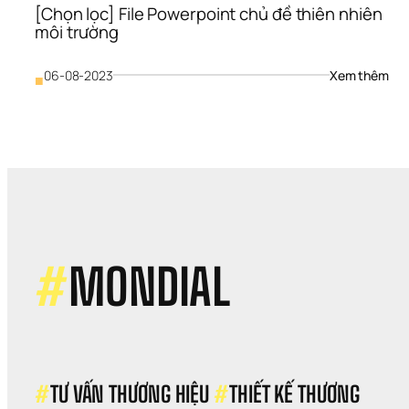
[Chọn lọc] File Powerpoint chủ đề thiên nhiên 
môi trường
: 
06-08-2023
Xem thêm
■
[Ch
lọc]
File 
Pow
chủ
đề 
thiê
nhiê
môi 
trư
#
MONDIAL
#
TƯ VẤN THƯƠNG HIỆU 
#
THIẾT KẾ THƯƠNG 