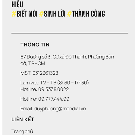
HIỆU 
#
BIẾT NÓI 
#
SINH LỜI 
#
THÀNH CÔNG
THÔNG TIN
67 Đường số 3, Cư xá Đô Thành, Phường Bàn 
cờ, TP.HCM
MST: 0312261328
Làm việc T2 – T6 (8h30 – 17h30)
Hotline: 09.3338.0022 
Hotline: 09.777.444.99
Email: duyphuong@mondial.vn
LIÊN KẾT
Trang chủ