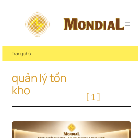
Chuyển 
đến 
phần 
nội 
dung
Trang chủ
quản lý tồn 
kho
[1]