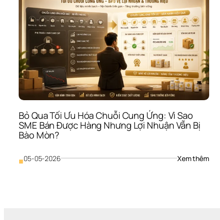
Bỏ Qua Tối Ưu Hóa Chuỗi Cung Ứng: Vì Sao 
SME Bán Được Hàng Nhưng Lợi Nhuận Vẫn Bị 
Bào Mòn?
: 
05-05-2026
Xem thêm
■
Bỏ 
Qua
Tối 
Ưu 
Hóa
Chu