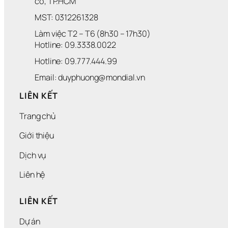
cờ, TP.HCM
MST: 0312261328
Làm việc T2 – T6 (8h30 – 17h30)
Hotline: 09.3338.0022 
Hotline: 09.777.444.99
Email: duyphuong@mondial.vn
LIÊN KẾT
Trang chủ
Giới thiệu
Dịch vụ
Liên hệ
LIÊN KẾT
Dự án