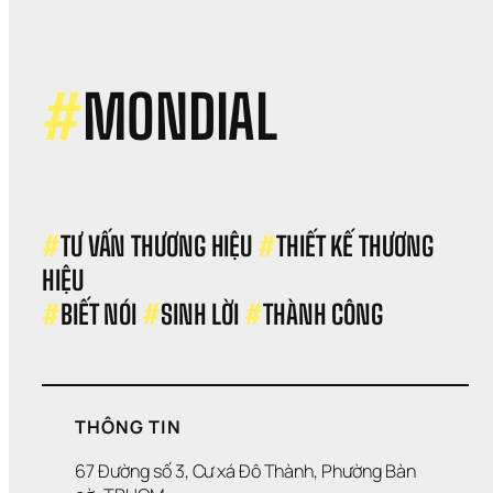
Cun
Ứng
Vì 
Sao
SME
#
MONDIAL
Bán
Đượ
Hàn
Như
Lợi 
Nhu
Vẫn
#
TƯ VẤN THƯƠNG HIỆU 
#
THIẾT KẾ THƯƠNG 
Bị 
HIỆU 
Bào
Mò
#
BIẾT NÓI 
#
SINH LỜI 
#
THÀNH CÔNG
THÔNG TIN
67 Đường số 3, Cư xá Đô Thành, Phường Bàn 