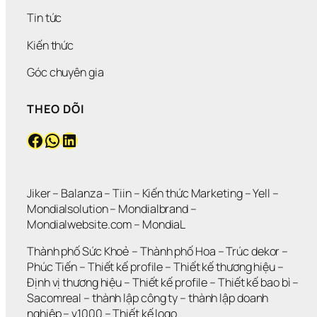
Tin tức
Kiến thức
Góc chuyên gia
THEO DÕI
Facebook
WhatsApp
LinkedIn
Jiker 
– 
Balanza
 – 
Tiin
 – 
Kiến thức Marketing
 – 
Yell
 – 
Mondialsolution
 – 
Mondialbrand
 – 
Mondialwebsite.com
 – 
MondiaL
Thành phố Sức Khoẻ
 – 
Thành phố Hoa 
– 
Trúc dekor
 – 
Phúc Tiến 
– 
Thiết kế profile
 – 
Thiết kế thương hiệu
 – 
Định vị thương hiệu 
– 
Thiết kế profile
 – 
Thiết kế bao bì
 – 
Sacomreal
 – 
thành lập công ty
 – 
thành lập doanh 
nghiệp
 – 
v1000
 – 
Thiết kế logo