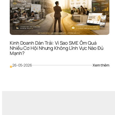
Kinh Doanh Dàn Trải: Vì Sao SME Ôm Quá 
Nhiều Cơ Hội Nhưng Không Lĩnh Vực Nào Đủ 
Mạnh?
: 
26-05-2026
Xem thêm
■
Kinh
Doa
Dàn
Trải:
Vì 
Sao
SME
Ôm 
Quá
Nhi