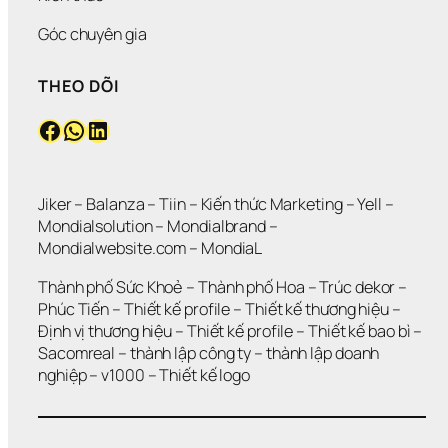
Góc chuyên gia
THEO DÕI
Facebook
WhatsApp
LinkedIn
Jiker 
– 
Balanza
 – 
Tiin
 – 
Kiến thức Marketing
 – 
Yell
 – 
Mondialsolution
 – 
Mondialbrand
 – 
Mondialwebsite.com
 – 
MondiaL
Thành phố Sức Khoẻ
 – 
Thành phố Hoa 
– 
Trúc dekor
 – 
Phúc Tiến 
– 
Thiết kế profile
 – 
Thiết kế thương hiệu
 – 
Định vị thương hiệu 
– 
Thiết kế profile
 – 
Thiết kế bao bì
 – 
Sacomreal
 – 
thành lập công ty
 – 
thành lập doanh 
nghiệp
 – 
v1000
 – 
Thiết kế logo