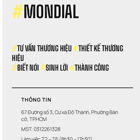
Cơ 
#
MONDIAL
Hội 
Như
Khô
Lĩnh
Vực
Nào
Đủ 
#
TƯ VẤN THƯƠNG HIỆU 
#
THIẾT KẾ THƯƠNG 
Mạ
HIỆU 
#
BIẾT NÓI 
#
SINH LỜI 
#
THÀNH CÔNG
THÔNG TIN
67 Đường số 3, Cư xá Đô Thành, Phường Bàn 
cờ, TP.HCM
MST: 0312261328
Làm việc T2 – T6 (8h30 – 17h30)