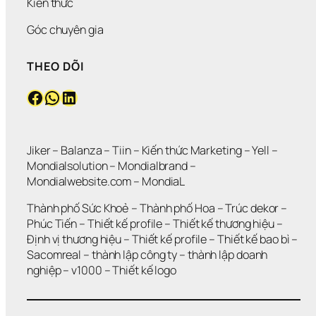
Kiến thức
Góc chuyên gia
THEO DÕI
Facebook
WhatsApp
LinkedIn
Jiker 
– 
Balanza
 – 
Tiin
 – 
Kiến thức Marketing
 – 
Yell
 – 
Mondialsolution
 – 
Mondialbrand
 – 
Mondialwebsite.com
 – 
MondiaL
Thành phố Sức Khoẻ
 – 
Thành phố Hoa 
– 
Trúc dekor
 – 
Phúc Tiến 
– 
Thiết kế profile
 – 
Thiết kế thương hiệu
 – 
Định vị thương hiệu 
– 
Thiết kế profile
 – 
Thiết kế bao bì
 – 
Sacomreal
 – 
thành lập công ty
 – 
thành lập doanh 
nghiệp
 – 
v1000
 – 
Thiết kế logo