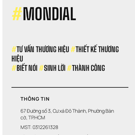
#
MONDIAL
#
TƯ VẤN THƯƠNG HIỆU 
#
THIẾT KẾ THƯƠNG 
HIỆU 
#
BIẾT NÓI 
#
SINH LỜI 
#
THÀNH CÔNG
THÔNG TIN
67 Đường số 3, Cư xá Đô Thành, Phường Bàn 
cờ, TP.HCM
MST: 0312261328