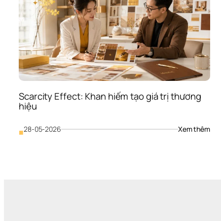
Scarcity Effect: Khan hiếm tạo giá trị thương 
hiệu
: 
28-05-2026
Xem thêm
■
Sca
Effe
Kha
hiế
tạo 
giá 
trị 
thư
hiệ