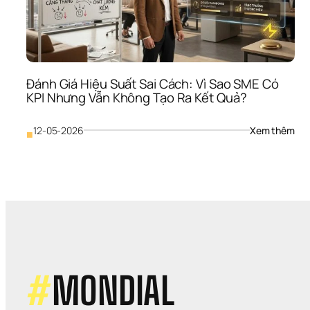
SME
Khó
Giữ 
Ngư
Dù 
Vẫn
Đánh Giá Hiệu Suất Sai Cách: Vì Sao SME Có 
Trả 
KPI Nhưng Vẫn Không Tạo Ra Kết Quả?
Lươ
Đề
: 
12-05-2026
Xem thêm
■
Đán
Giá 
Hiệu
Suấ
Sai 
Các
Vì 
Sao
SME
Có 
KPI 
#
MONDIAL
Như
Vẫn