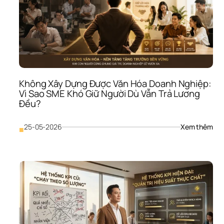
Không Xây Dựng Được Văn Hóa Doanh Nghiệp: 
Vì Sao SME Khó Giữ Người Dù Vẫn Trả Lương 
Đều?
: 
25-05-2026
Xem thêm
■
Khô
Xây
Dựn
Đượ
Văn
Hóa
Doa
Ngh
Vì 
Sao