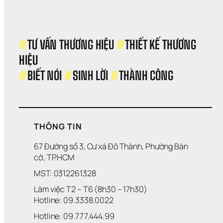
Khô
Tạo 
Ra 
Kết 
Qu
#
TƯ VẤN THƯƠNG HIỆU 
#
THIẾT KẾ THƯƠNG 
HIỆU 
#
BIẾT NÓI 
#
SINH LỜI 
#
THÀNH CÔNG
THÔNG TIN
67 Đường số 3, Cư xá Đô Thành, Phường Bàn 
cờ, TP.HCM
MST: 0312261328
Làm việc T2 – T6 (8h30 – 17h30)
Hotline: 09.3338.0022 
Hotline: 09.777.444.99