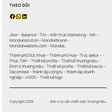
THEO DÕI
Facebook
WhatsApp
LinkedIn
Jiker 
– 
Balanza
 – 
Tiin
 – 
Kiến thức Marketing
 – 
Yell
 – 
Mondialsolution
 – 
Mondialbrand
 – 
Mondialwebsite.com
 – 
MondiaL
Thành phố Sức Khoẻ
 – 
Thành phố Hoa 
– 
Trúc dekor
 – 
Phúc Tiến 
– 
Thiết kế profile
 – 
Thiết kế thương hiệu
 – 
Định vị thương hiệu 
– 
Thiết kế profile
 – 
Thiết kế bao bì
 – 
Sacomreal
 – 
thành lập công ty
 – 
thành lập doanh 
nghiệp
 – 
v1000
 – 
Thiết kế logo
Copyright 2026
Đơn vị tư vấn chiến lược thương hiệu.