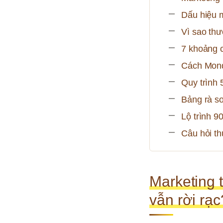
Dấu hiệu m
Vì sao thư
7 khoảng 
Cách Mond
Quy trình 
Bảng rà so
Lộ trình 9
Câu hỏi t
Marketing t
vẫn rời rạc