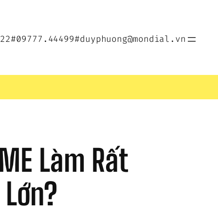
022
#09777.44499
#duyphuong@mondial.vn
SME Làm Rất 
 Lớn?