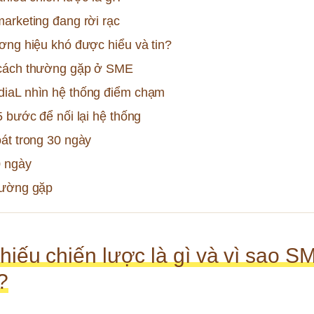
arketing đang rời rạc
ơng hiệu khó được hiểu và tin?
cách thường gặp ở SME
iaL nhìn hệ thống điểm chạm
5 bước để nối lại hệ thống
át trong 30 ngày
0 ngày
hường gặp
hiếu chiến lược là gì và vì sao S
?