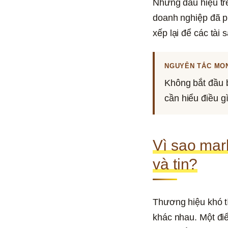
Những dấu hiệu tr
doanh nghiệp đã ph
xếp lại để các tài
NGUYÊN TẮC MO
Không bắt đầu b
cần hiểu điều g
Vì sao mar
và tin?
Thương hiệu khó tí
khác nhau. Một điể