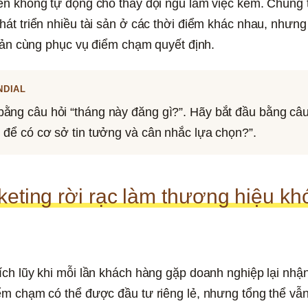
ên không tự động cho thấy đội ngũ làm việc kém. Chúng 
át triển nhiều tài sản ở các thời điểm khác nhau, nhưng
 sản cùng phục vụ điểm chạm quyết định.
NDIAL
ằng câu hỏi “tháng này đăng gì?”. Hãy bắt đầu bằng câu
ì để có cơ sở tin tưởng và cân nhắc lựa chọn?”.
keting rời rạc làm thương hiệu kh
ch lũy khi mỗi lần khách hàng gặp doanh nghiệp lại nhận 
m chạm có thể được đầu tư riêng lẻ, nhưng tổng thể vẫn 