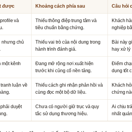
t được
Khoảng cách phía sau
Câu hỏi c
profile và
Thiếu thông điệp trung tâm và
Khách hà
u.
tiêu chuẩn bằng chứng.
nghiệp bằ
u nhưng chủ
Thiếu vai trò của nội dung trong
Bài này g
.
hành trình đánh giá.
hay xử lý
 một kênh
Đang mở rộng nơi xuất hiện
Điểm chạ
trước khi củng cố nền tảng.
dụng tốt 
 tranh luận về
Thiếu cách ghi nhận phản hồi và
Khách hỏi
hàng.
cùng đọc một bộ dữ liệu.
chứng nà
phải duyệt
Chưa có người giữ trục và quy
Ai chịu t
ung.
tắc sử dụng thương hiệu.
nhất quá