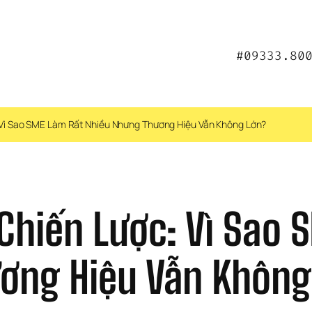
#09333.80
 Vì Sao SME Làm Rất Nhiều Nhưng Thương Hiệu Vẫn Không Lớn?
Chiến Lược: Vì Sao 
ơng Hiệu Vẫn Không