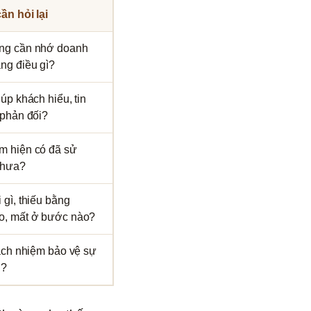
ần hỏi lại
ng cần nhớ doanh
ng điều gì?
iúp khách hiểu, tin
 phản đối?
m hiện có đã sử
chưa?
 gì, thiếu bằng
o, mất ở bước nào?
rách nhiệm bảo vệ sự
n?