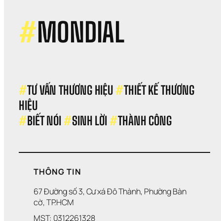
#
MONDIAL
#
TƯ VẤN THƯƠNG HIỆU 
#
THIẾT KẾ THƯƠNG 
HIỆU 
#
BIẾT NÓI 
#
SINH LỜI 
#
THÀNH CÔNG
THÔNG TIN
67 Đường số 3, Cư xá Đô Thành, Phường Bàn 
cờ, TP.HCM
MST: 0312261328