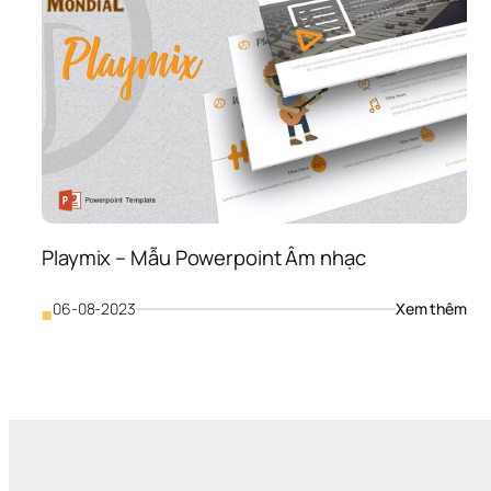
Playmix – Mẫu Powerpoint Âm nhạc
: 
06-08-2023
Xem thêm
■
Pla
– 
Mẫu
Pow
Âm 
nh