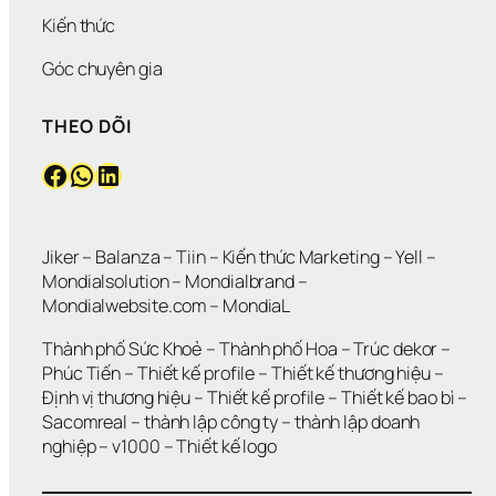
Kiến thức
Góc chuyên gia
THEO DÕI
Facebook
WhatsApp
LinkedIn
Jiker 
– 
Balanza
 – 
Tiin
 – 
Kiến thức Marketing
 – 
Yell
 – 
Mondialsolution
 – 
Mondialbrand
 – 
Mondialwebsite.com
 – 
MondiaL
Thành phố Sức Khoẻ
 – 
Thành phố Hoa 
– 
Trúc dekor
 – 
Phúc Tiến 
– 
Thiết kế profile
 – 
Thiết kế thương hiệu
 – 
Định vị thương hiệu 
– 
Thiết kế profile
 – 
Thiết kế bao bì
 – 
Sacomreal
 – 
thành lập công ty
 – 
thành lập doanh 
nghiệp
 – 
v1000
 – 
Thiết kế logo