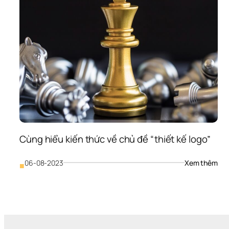
Cùng hiểu kiến thức về chủ đề “thiết kế logo”
: 
06-08-2023
Xem thêm
■
Cùn
hiểu
kiến
thứ
về 
chủ