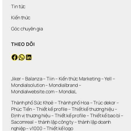
Tin tức
Kiến thức
Góc chuyên gia
THEO DÕI
Facebook
WhatsApp
LinkedIn
Jiker 
– 
Balanza
 – 
Tiin
 – 
Kiến thức Marketing
 – 
Yell
 – 
Mondialsolution
 – 
Mondialbrand
 – 
Mondialwebsite.com
 – 
MondiaL
Thành phố Sức Khoẻ
 – 
Thành phố Hoa 
– 
Trúc dekor
 – 
Phúc Tiến 
– 
Thiết kế profile
 – 
Thiết kế thương hiệu
 – 
Định vị thương hiệu 
– 
Thiết kế profile
 – 
Thiết kế bao bì
 – 
Sacomreal
 – 
thành lập công ty
 – 
thành lập doanh 
nghiệp
 – 
v1000
 – 
Thiết kế logo