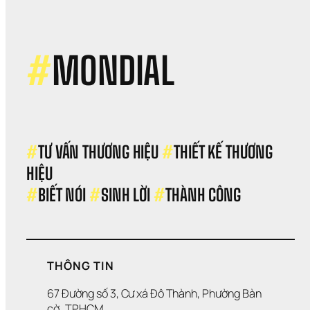
đề 
“thi
kế 
log
#
MONDIAL
#
TƯ VẤN THƯƠNG HIỆU 
#
THIẾT KẾ THƯƠNG 
HIỆU 
#
BIẾT NÓI 
#
SINH LỜI 
#
THÀNH CÔNG
THÔNG TIN
67 Đường số 3, Cư xá Đô Thành, Phường Bàn 
cờ, TP.HCM