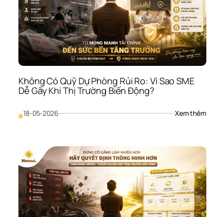
Không Có Quỹ Dự Phòng Rủi Ro: Vì Sao SME 
Dễ Gãy Khi Thị Trường Biến Động?
: 
18-05-2026
Xem thêm
■
Khô
Có 
Quỹ
Dự 
Phò
Rủi 
Ro: 
Vì 
Sao
SME
Dễ 