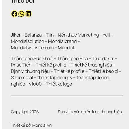
THEO DÕI
Facebook
WhatsApp
LinkedIn
Jiker 
– 
Balanza
 – 
Tiin
 – 
Kiến thức Marketing
 – 
Yell
 – 
Mondialsolution
 – 
Mondialbrand
 – 
Mondialwebsite.com
 – 
MondiaL
Thành phố Sức Khoẻ
 – 
Thành phố Hoa 
– 
Trúc dekor
 – 
Phúc Tiến 
– 
Thiết kế profile
 – 
Thiết kế thương hiệu
 – 
Định vị thương hiệu 
– 
Thiết kế profile
 – 
Thiết kế bao bì
 – 
Sacomreal
 – 
thành lập công ty
 – 
thành lập doanh 
nghiệp
 – 
v1000
 – 
Thiết kế logo
Copyright 2026
Đơn vị tư vấn chiến lược thương hiệu.
Thiết kế bởi 
Mondial.vn