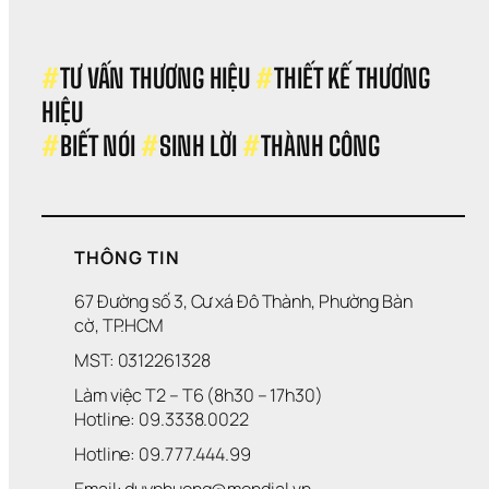
Đổ 
Tiền
Vào
Hướ
#
TƯ VẤN THƯƠNG HIỆU 
#
THIẾT KẾ THƯƠNG 
Đi 
HIỆU 
Sai
#
BIẾT NÓI 
#
SINH LỜI 
#
THÀNH CÔNG
THÔNG TIN
67 Đường số 3, Cư xá Đô Thành, Phường Bàn 
cờ, TP.HCM
MST: 0312261328
Làm việc T2 – T6 (8h30 – 17h30)
Hotline: 09.3338.0022 
Hotline: 09.777.444.99