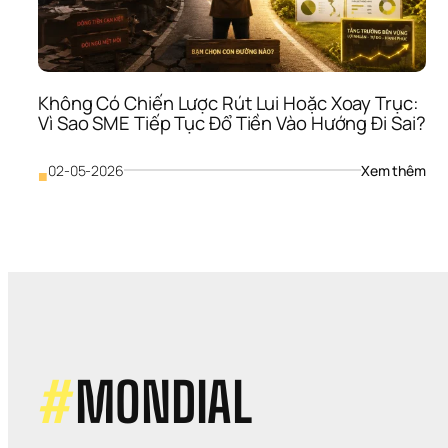
Gãy
Khi 
Thị 
Trư
Biến
Không Có Chiến Lược Rút Lui Hoặc Xoay Trục: 
Độ
Vì Sao SME Tiếp Tục Đổ Tiền Vào Hướng Đi Sai?
: 
02-05-2026
Xem thêm
■
Khô
Có 
Chi
Lượ
Rút 
Lui 
Hoặ
Xoa
Trục
Vì 
Sao
#
MONDIAL
SME
Tiếp
Tục 