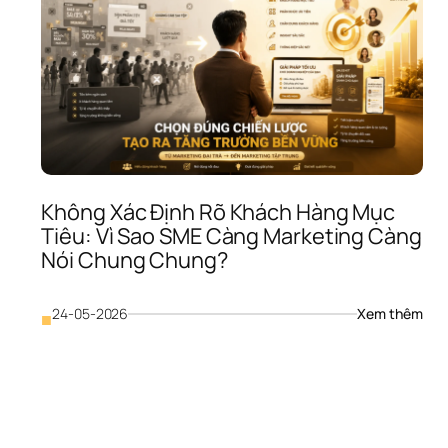
Không Xác Định Rõ Khách Hàng Mục 
Tiêu: Vì Sao SME Càng Marketing Càng 
Nói Chung Chung?
: 
24-05-2026
Xem thêm
■
inh 
Khô
oanh 
Xác 
àn 
Định
ải: 
Rõ 
 
Khá
ao 
Hàn
ME 
Mục