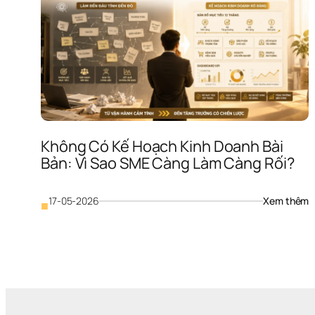
Ô
Q
N
C
H
N
K
L
V
N
Không Có Kế Hoạch Kinh Doanh Bài 
Đ
M
Bản: Vì Sao SME Càng Làm Càng Rối?
: 
17-05-2026
Xem thêm
■
K
C
K
H
K
D
B
B