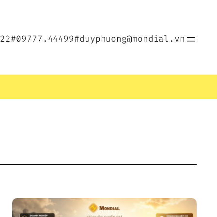
022
#09777.44499
#duyphuong@mondial.vn