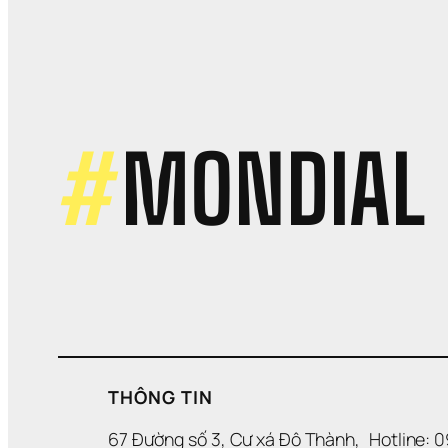
Vì
S
S
C
L
C
R
#
MONDIAL
THÔNG TIN
67 Đường số 3, Cư xá Đô Thành, 
Hotline: 