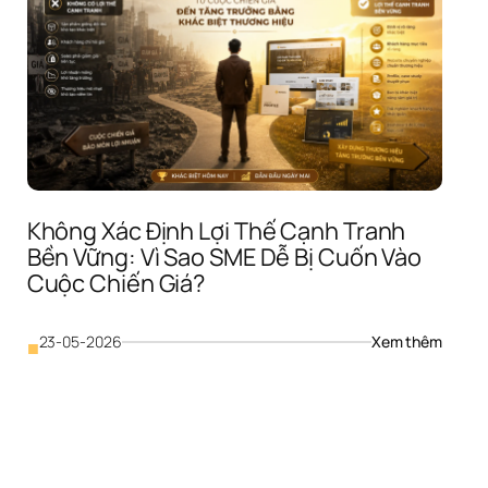
Không Xác Định Lợi Thế Cạnh Tranh 
Bền Vững: Vì Sao SME Dễ Bị Cuốn Vào 
Cuộc Chiến Giá?
: 
23-05-2026
Xem thêm
■
ng 
Không 
Xác 
 
Định 
Lợi 
ch 
Thế 
g 
Cạnh 
 
Tranh 