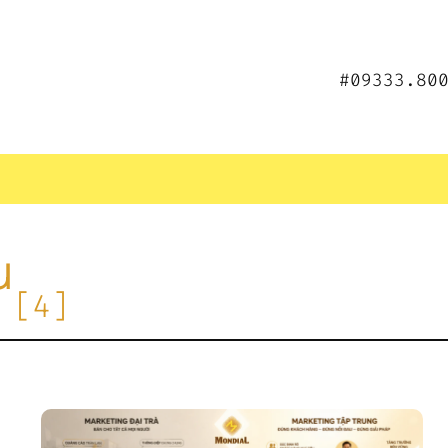
#09333.80
u
[4]