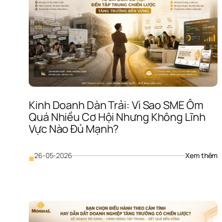
Kinh Doanh Dàn Trải: Vì Sao SME Ôm 
Quá Nhiều Cơ Hội Nhưng Không Lĩnh 
Vực Nào Đủ Mạnh?
: 
26-05-2026
Xem thêm
■
K
D
D
Tr
Vì
S
S