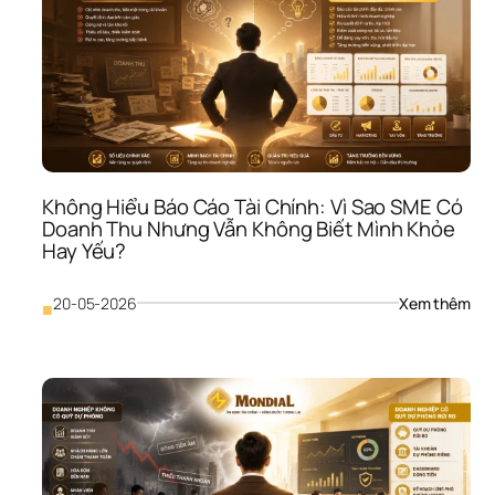
Thu:
Vì 
Sao
SME
Có 
Doa
Thu
Như
Tiền
Khô
Không Hiểu Báo Cáo Tài Chính: Vì Sao SME Có 
Về?
Doanh Thu Nhưng Vẫn Không Biết Mình Khỏe 
Hay Yếu?
: 
20-05-2026
Xem thêm
■
Khô
Hiểu
Báo
Cáo
Tài 
Chí
Vì 
Sao
SME