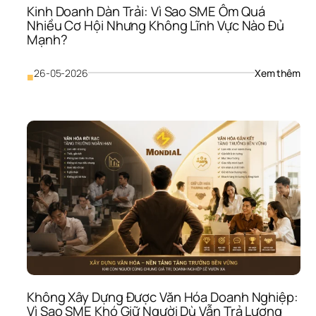
Kinh Doanh Dàn Trải: Vì Sao SME Ôm Quá 
Nhiều Cơ Hội Nhưng Không Lĩnh Vực Nào Đủ 
Mạnh?
: 
26-05-2026
Xem thêm
■
Kinh
Doa
Dàn
Trải:
Vì 
Sao
SME
Ôm 
Quá
Nhi
Cơ 
Hội 
Như
Khô
Lĩnh
Vực
Không Xây Dựng Được Văn Hóa Doanh Nghiệp: 
Nào
Vì Sao SME Khó Giữ Người Dù Vẫn Trả Lương 
Đủ 