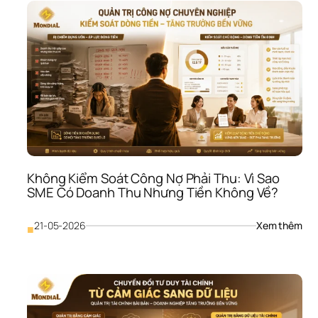
Hoạ
Tài 
Chí
Chi 
Tiết
Vì 
Sao
SME
Luô
Bị 
Độn
Dù 
Vẫn
Không Kiểm Soát Công Nợ Phải Thu: Vì Sao 
Có 
SME Có Doanh Thu Nhưng Tiền Không Về?
Doa
Thu
: 
21-05-2026
Xem thêm
■
Khô
Kiể
Soá
Côn
Nợ 
Phải