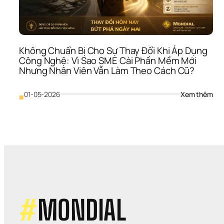
SME
Tiếp
Tục 
Đổ 
Tiền
Không Chuẩn Bị Cho Sự Thay Đổi Khi Áp Dụng 
Vào
Công Nghệ: Vì Sao SME Cài Phần Mềm Mới 
Hướ
Nhưng Nhân Viên Vẫn Làm Theo Cách Cũ?
Đi 
Sai
: 
01-05-2026
Xem thêm
■
Khô
Chu
Bị 
Cho
Sự 
Tha
Đổi 
Khi 
Áp 
Dụn
Côn
#
MONDIAL
Ngh
Vì 