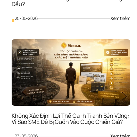
Đều?
Mạ
: 
25-05-2026
Xem thêm
■
Khô
Xây
Dựn
Đượ
Văn
Hóa
Doa
Ngh
Vì 
Sao
SME
Khó
Giữ 
Ngư
Dù 
Vẫn
Không Xác Định Lợi Thế Cạnh Tranh Bền Vững: 
Trả 
Vì Sao SME Dễ Bị Cuốn Vào Cuộc Chiến Giá?
Lươ
Đề
: 
23-05-2026
Xem thêm