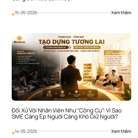
Giỏ
: 
15-05-2026
Xem thêm
■
Giao
Tiếp
Nội 
Bộ 
Kém
Vì 
Sao
SME
Càn
Lớn
Càn
Dễ 
Hiểu
Sai 
Nh
Đối Xử Với Nhân Viên Như “Công Cụ”: Vì Sao 
SME Càng Ép Người Càng Khó Giữ Người?
: 
14-05-2026
Xem thêm
■
Đối 