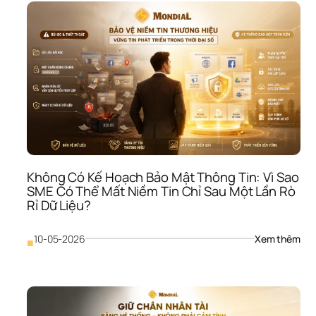
Sản
Cố 
Định
Quá
Mức
Vì 
Sao
SME
Có 
Nhà
Xưở
Máy
Móc
Không Có Kế Hoạch Bảo Mật Thông Tin: Vì Sao 
Như
SME Có Thể Mất Niềm Tin Chỉ Sau Một Lần Rò 
Vẫn
Rỉ Dữ Liệu?
Thiế
Tiền
Vận
: 
10-05-2026
Xem thêm
■
Hà
Khô
Có 
Kế 
Hoạ
Bảo