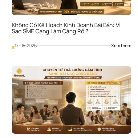
Khi 
Thị 
Trư
Biến
Không Có Kế Hoạch Kinh Doanh Bài Bản: Vì 
Độ
Sao SME Càng Làm Càng Rối?
: 
17-05-2026
Xem thêm
■
Khô
Có 
Kế 
Hoạ
Kinh
Doa
Bài 
Bản:
Vì 
Sao
SME
Càn
Làm
Càn
Rối