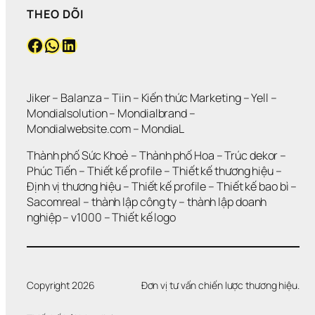
THEO DÕI
Facebook
WhatsApp
LinkedIn
Jiker 
– 
Balanza
 – 
Tiin
 – 
Kiến thức Marketing
 – 
Yell
 – 
Mondialsolution
 – 
Mondialbrand
 – 
Mondialwebsite.com
 – 
MondiaL
Thành phố Sức Khoẻ
 – 
Thành phố Hoa 
– 
Trúc dekor
 – 
Phúc Tiến 
– 
Thiết kế profile
 – 
Thiết kế thương hiệu
 – 
Định vị thương hiệu 
– 
Thiết kế profile
 – 
Thiết kế bao bì
 – 
Sacomreal
 – 
thành lập công ty
 – 
thành lập doanh 
nghiệp
 – 
v1000
 – 
Thiết kế logo
Copyright 2026
Đơn vị tư vấn chiến lược thương hiệu.