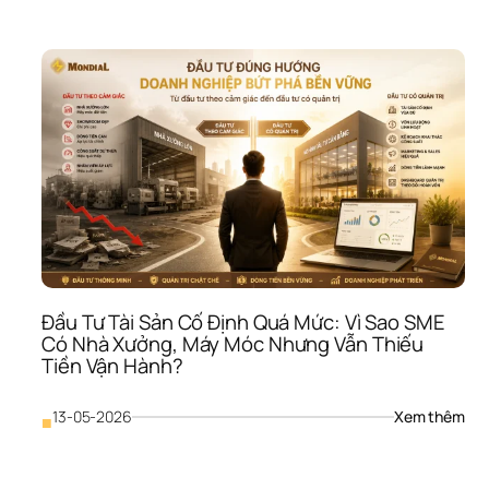
Xử 
Với 
Nhâ
Viên
Như
“Cô
Cụ”:
Vì 
Sao
SME
Càn
Ép 
Ngư
Càn
Khó
Đầu Tư Tài Sản Cố Định Quá Mức: Vì Sao SME 
Giữ 
Có Nhà Xưởng, Máy Móc Nhưng Vẫn Thiếu 
Ngư
Tiền Vận Hành?
: 
13-05-2026
Xem thêm
■
Đầu
Tư 
Tài 