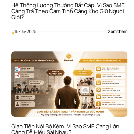
Hệ Thống Lương Thưởng Bất Cập: Vì Sao SME 
Càng Trả Theo Cảm Tính Càng Khó Giữ Người 
Giỏi?
: 
16-05-2026
Xem thêm
■
Hệ 
Thố
Lươ
Thư
Bất 
Cập
Vì 
Sao
SME
Càn
Trả 
The
Cảm
Tính
Càn
Khó
Giao Tiếp Nội Bộ Kém: Vì Sao SME Càng Lớn 
Giữ 
Càng Dễ Hiểu Sai Nhau?
Ngư