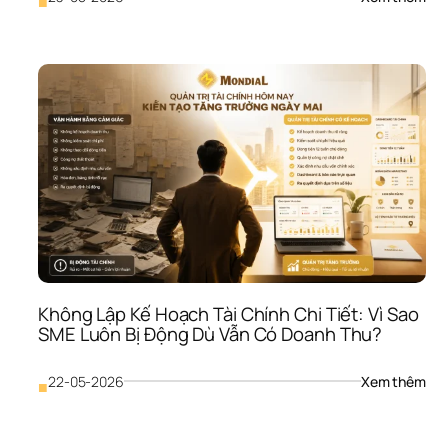
■
Khô
Xác
Định
Lợi 
Thế
Cạn
Tra
Bền
Vữn
Vì 
Sao
SME
Dễ 
Bị 
Cuố
Vào
Không Lập Kế Hoạch Tài Chính Chi Tiết: Vì Sao 
Cuộ
SME Luôn Bị Động Dù Vẫn Có Doanh Thu?
Chi
Giá
: 
22-05-2026
Xem thêm
■
Khô
Lập 
Kế 