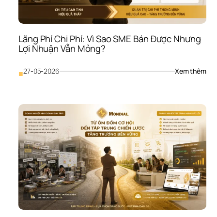
Tư 
Càn
Tốn 
Tiền
Lãng Phí Chi Phí: Vì Sao SME Bán Được Nhưng 
Như
Lợi Nhuận Vẫn Mỏng?
Vẫn
Khô
Giải
: 
27-05-2026
Xem thêm
■
Quy
Lãn
Đượ
Phí 
Vấn
Chi 
Đề
Phí:
Vì 
Sao
SME
Bán
Đượ
Như
Lợi 
Nhu
Vẫn
Mỏ