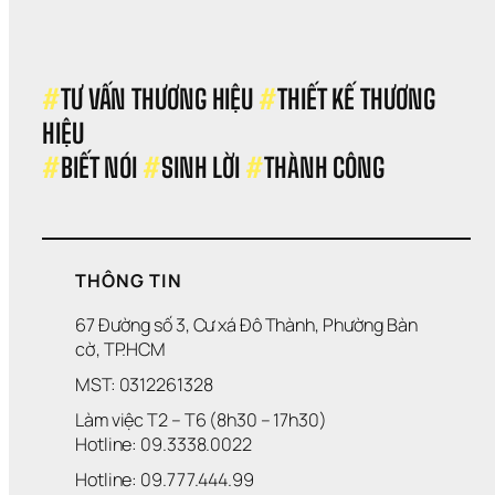
Sao
SME
Cài 
Phầ
Mề
#
TƯ VẤN THƯƠNG HIỆU 
#
THIẾT KẾ THƯƠNG 
Mới
HIỆU 
Như
Nhâ
#
BIẾT NÓI 
#
SINH LỜI 
#
THÀNH CÔNG
Viên
Vẫn
Làm
The
Các
Cũ
THÔNG TIN
67 Đường số 3, Cư xá Đô Thành, Phường Bàn 
cờ, TP.HCM
MST: 0312261328
Làm việc T2 – T6 (8h30 – 17h30)
Hotline: 09.3338.0022 
Hotline: 09.777.444.99