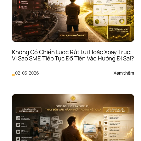
Vì 
Sao
SME
Tuy
Đượ
Ngư
Giỏi
Như
Không Có Chiến Lược Rút Lui Hoặc Xoay Trục: 
Khô
Vì Sao SME Tiếp Tục Đổ Tiền Vào Hướng Đi Sai?
Giữ 
Đượ
Lâu
: 
02-05-2026
Xem thêm
■
Khô
Có 
Chi
Lượ
Rút 
Lui 
Hoặ
Xoa
Trục
Vì 
Sao