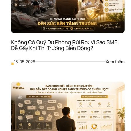
Có 
Doa
Thu
Như
Vẫn
Khô
Biết
Không Có Quỹ Dự Phòng Rủi Ro: Vì Sao SME 
Mìn
Dễ Gãy Khi Thị Trường Biến Động?
Khỏ
Hay
Yếu
: 
18-05-2026
Xem thêm
■
Khô
Có 
Quỹ
Dự 
Phò
Rủi 
Ro: 
Vì 
Sao
SME
Dễ 
Gãy