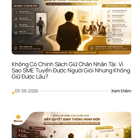
Mật
Thô
Tin: 
Vì 
Sao
SME
Có 
Thể
Mất
Niề
Tin 
Không Có Chính Sách Giữ Chân Nhân Tài: Vì 
Chỉ 
Sao SME Tuyển Được Người Giỏi Nhưng Không 
Sau
Giữ Được Lâu?
Một
Lần 
Rò 
: 
03-05-2026
Xem thêm
■
Rỉ 
Khô
Dữ 
Có 
Liệ
Chí
Sác
Giữ 
Châ
Nhâ
Tài: 