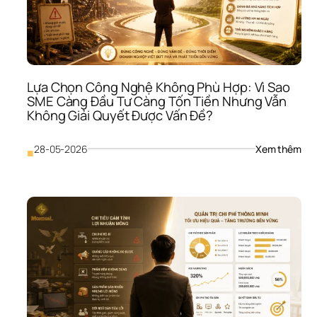
Côn
Ty: 
Vì 
Sao
SME
Có 
Lựa Chọn Công Nghệ Không Phù Hợp: Vì Sao 
Tiền
SME Càng Đầu Tư Càng Tốn Tiền Nhưng Vẫn 
Như
Không Giải Quyết Được Vấn Đề?
Vẫn
Khô
Biết
: 
28-05-2026
Xem thêm
■
Lời 
Lựa 
Thậ
Chọ
Côn
Ngh
Khô
Phù
Hợp
Vì 
Sao
SME
Càn
Đầu