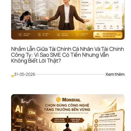
Nhầm Lẫn Giữa Tài Chính Cá Nhân Và Tài Chính 
Công Ty: Vì Sao SME Có Tiền Nhưng Vẫn 
Không Biết Lời Thật?
: 
31-05-2026
Xem thêm
■
Nhầ
Lẫn 
Giữa
Tài 
Chí
Cá 
Nhâ
Và 
Tài 
Chí