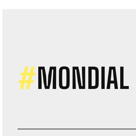
M
T
L
Q
Đ
T
C
T
H
#
MONDIAL