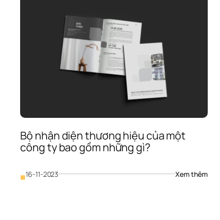
Bộ nhận diện thương hiệu của một 
công ty bao gồm những gì?
: 
16-11-2023
Xem thêm
ont 
■
Bộ 
hữ 
nhận
rong 
diện
ogo: 
thươ
ức 