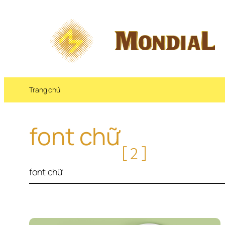
Chuyển 
đến 
phần 
nội 
dung
Trang chủ
font chữ
[2]
font chữ