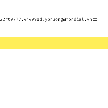
022
#09777.44499
#duyphuong@mondial.vn