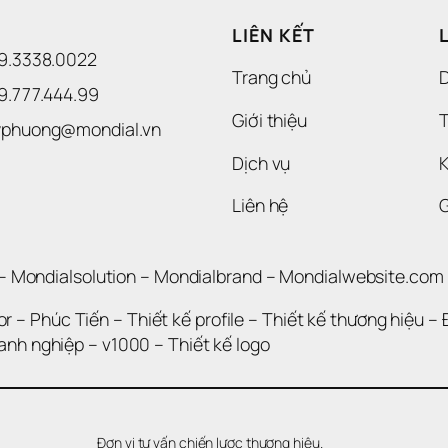
LIÊN KẾT
09.3338.0022 
Trang chủ
09.777.444.99
Giới thiệu
T
uyphuong@mondial.vn
Dịch vụ
K
Liên hệ
– 
Mondialsolution
 – 
Mondialbrand
 – 
Mondialwebsite.com
or
 – 
Phúc Tiến 
– 
Thiết kế profile
 – 
Thiết kế thương hiệu
 – 
oanh nghiệp
 – 
v1000
 – 
Thiết kế logo
Đơn vị tư vấn chiến lược thương hiệu.