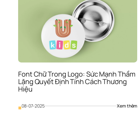
Font Chữ Trong Logo: Sức Mạnh Thầm 
Lặng Quyết Định Tính Cách Thương 
Hiệu
: 
08-07-2025
Xem thêm
■
F
C
T
L
S