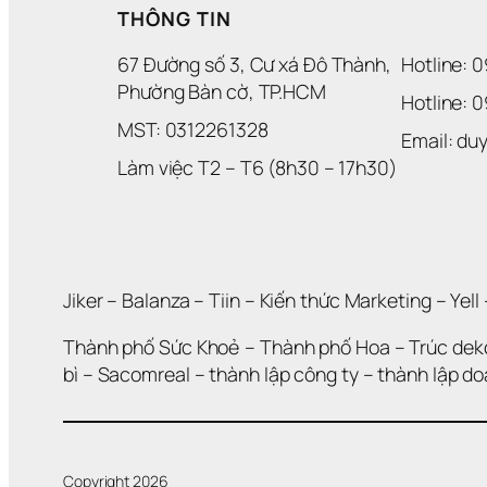
THÔNG TIN
67 Đường số 3, Cư xá Đô Thành, 
Hotline: 
Phường Bàn cờ, TP.HCM
Hotline: 
MST: 0312261328
Email: d
Làm việc T2 – T6 (8h30 – 17h30)
Jiker 
– 
Balanza
 – 
Tiin
 – 
Kiến thức Marketing
 – 
Yell
 
Thành phố Sức Khoẻ
 – 
Thành phố Hoa 
– 
Trúc dek
bì
 – 
Sacomreal
 – 
thành lập công ty
 – 
thành lập d
Copyright 2026