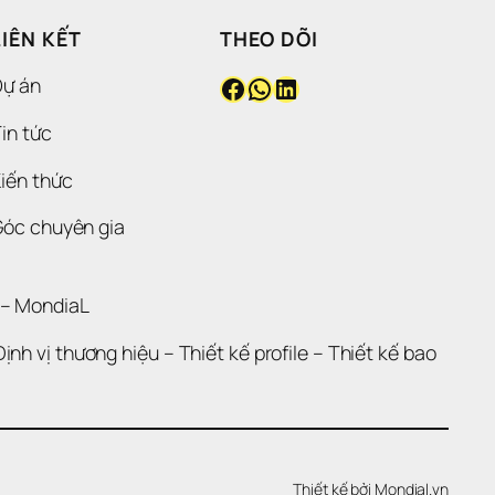
LIÊN KẾT
THEO DÕI
Facebook
WhatsApp
LinkedIn
Dự án
in tức
iến thức
Góc chuyên gia
 – 
MondiaL
Định vị thương hiệu 
– 
Thiết kế profile
 – 
Thiết kế bao 
Thiết kế bởi 
Mondial.vn