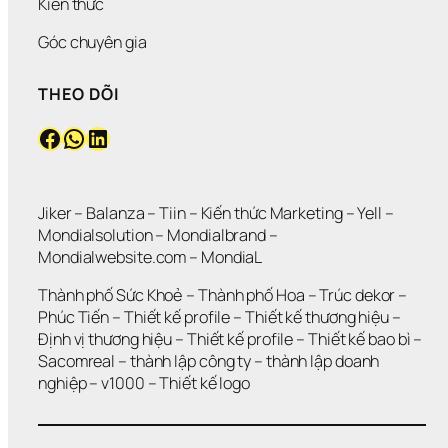
Kiến thức
Góc chuyên gia
THEO DÕI
Facebook
WhatsApp
LinkedIn
Jiker 
– 
Balanza
 – 
Tiin
 – 
Kiến thức Marketing
 – 
Yell
 – 
Mondialsolution
 – 
Mondialbrand
 – 
Mondialwebsite.com
 – 
MondiaL
Thành phố Sức Khoẻ
 – 
Thành phố Hoa 
– 
Trúc dekor
 – 
Phúc Tiến 
– 
Thiết kế profile
 – 
Thiết kế thương hiệu
 – 
Định vị thương hiệu 
– 
Thiết kế profile
 – 
Thiết kế bao bì
 – 
Sacomreal
 – 
thành lập công ty
 – 
thành lập doanh 
nghiệp
 – 
v1000
 – 
Thiết kế logo