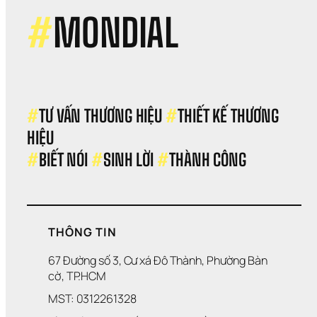
#
MONDIAL
#
TƯ VẤN THƯƠNG HIỆU 
#
THIẾT KẾ THƯƠNG 
HIỆU 
#
BIẾT NÓI 
#
SINH LỜI 
#
THÀNH CÔNG
THÔNG TIN
67 Đường số 3, Cư xá Đô Thành, Phường Bàn 
cờ, TP.HCM
MST: 0312261328