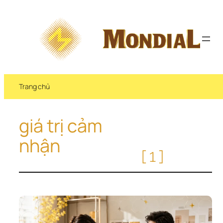
Chuyển 
đến 
phần 
nội 
dung
Trang chủ
giá trị cảm 
nhận
[1]