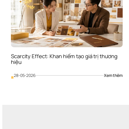
Scarcity Effect: Khan hiếm tạo giá trị thương 
hiệu
: 
28-05-2026
Xem thêm
■
Sca
Effe
Kha
hiế
tạo 
giá 
trị 
thư
hiệ