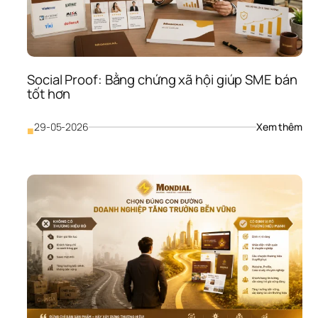
Social Proof: Bằng chứng xã hội giúp SME bán 
tốt hơn
: 
29-05-2026
Xem thêm
■
Soci
Proo
Bằn
chứ
xã 
hội 
giúp
SME
bán
tốt 
hơ