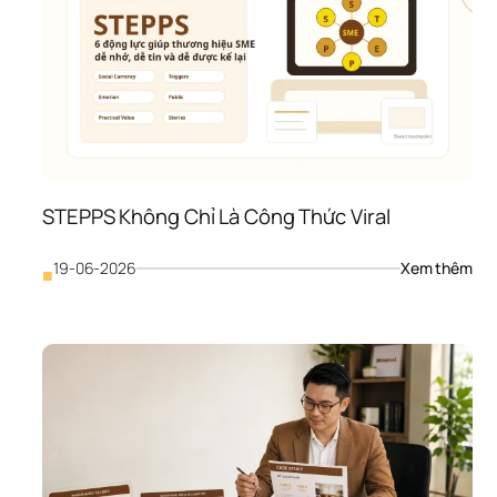
STEPPS Không Chỉ Là Công Thức Viral
: 
19-06-2026
Xem thêm
■
STE
Khô
Chỉ 
Là 
Côn
Thứ
Vira