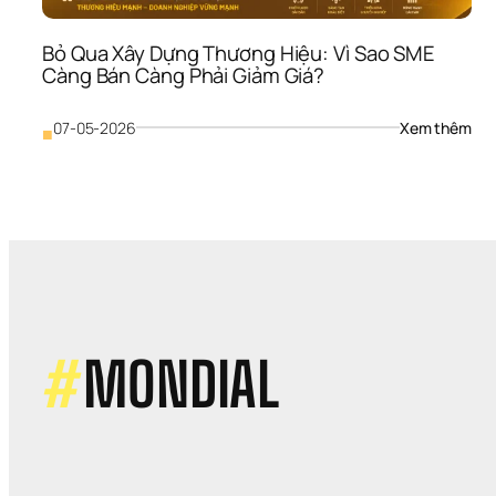
Bỏ Qua Xây Dựng Thương Hiệu: Vì Sao SME 
Càng Bán Càng Phải Giảm Giá?
: 
07-05-2026
Xem thêm
■
Bỏ 
Qua
Xây
Dựn
Thư
Hiệu
Vì 
Sao
SME
Càn
Bán
#
MONDIAL
Càn
Phải
Giả
Giá