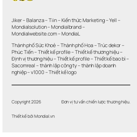
Jiker 
– 
Balanza
 – 
Tiin
 – 
Kiến thức Marketing
 – 
Yell
 – 
Mondialsolution
 – 
Mondialbrand
 – 
Mondialwebsite.com
 – 
MondiaL
Thành phố Sức Khoẻ
 – 
Thành phố Hoa 
– 
Trúc dekor
 – 
Phúc Tiến 
– 
Thiết kế profile
 – 
Thiết kế thương hiệu
 – 
Định vị thương hiệu 
– 
Thiết kế profile
 – 
Thiết kế bao bì
 – 
Sacomreal
 – 
thành lập công ty
 – 
thành lập doanh 
nghiệp
 – 
v1000
 – 
Thiết kế logo
Copyright 2026
Đơn vị tư vấn chiến lược thương hiệu.
Thiết kế bởi 
Mondial.vn