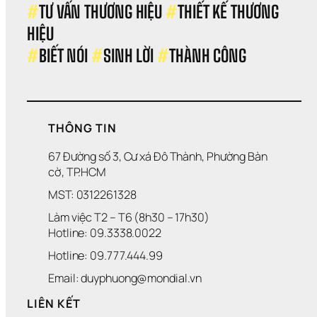
#
TƯ VẤN THƯƠNG HIỆU 
#
THIẾT KẾ THƯƠNG 
HIỆU 
#
BIẾT NÓI 
#
SINH LỜI 
#
THÀNH CÔNG
THÔNG TIN
67 Đường số 3, Cư xá Đô Thành, Phường Bàn 
cờ, TP.HCM
MST: 0312261328
Làm việc T2 – T6 (8h30 – 17h30)
Hotline: 09.3338.0022 
Hotline: 09.777.444.99
Email: duyphuong@mondial.vn
LIÊN KẾT