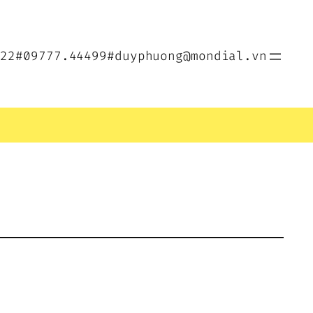
022
#09777.44499
#duyphuong@mondial.vn