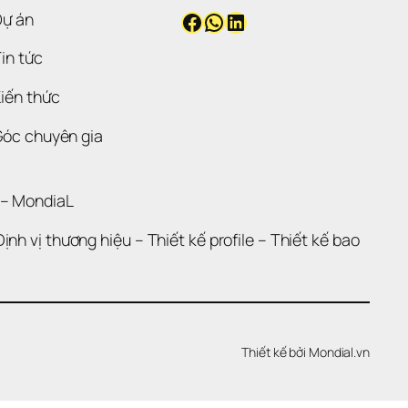
Facebook
WhatsApp
LinkedIn
Dự án
in tức
iến thức
Góc chuyên gia
 – 
MondiaL
Định vị thương hiệu 
– 
Thiết kế profile
 – 
Thiết kế bao 
Thiết kế bởi 
Mondial.vn