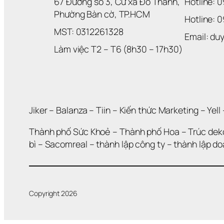
67 Đường số 3, Cư xá Đô Thành, 
Hotline: 
Phường Bàn cờ, TP.HCM
Hotline: 
MST: 0312261328
Email: d
Làm việc T2 – T6 (8h30 – 17h30)
Jiker 
– 
Balanza
 – 
Tiin
 – 
Kiến thức Marketing
 – 
Yell
 
Thành phố Sức Khoẻ
 – 
Thành phố Hoa 
– 
Trúc dek
bì
 – 
Sacomreal
 – 
thành lập công ty
 – 
thành lập d
Copyright 2026