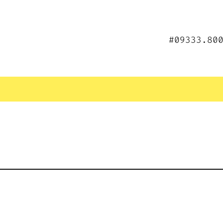
#09333.80
]