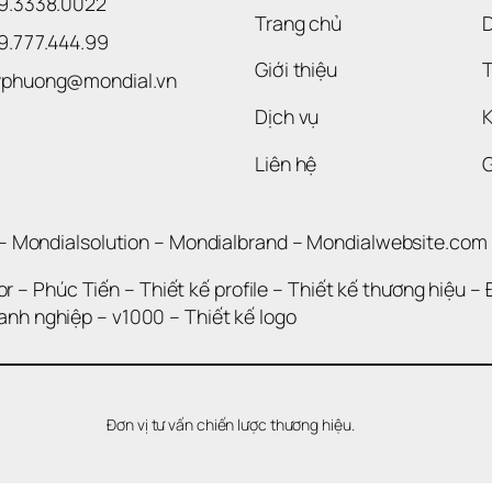
09.3338.0022 
Trang chủ
09.777.444.99
Giới thiệu
T
uyphuong@mondial.vn
Dịch vụ
K
Liên hệ
– 
Mondialsolution
 – 
Mondialbrand
 – 
Mondialwebsite.com
or
 – 
Phúc Tiến 
– 
Thiết kế profile
 – 
Thiết kế thương hiệu
 – 
oanh nghiệp
 – 
v1000
 – 
Thiết kế logo
Đơn vị tư vấn chiến lược thương hiệu.