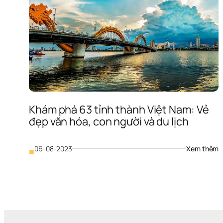
Khám phá 63 tỉnh thành Việt Nam: Vẻ 
đẹp văn hóa, con người và du lịch
: 
06-08-2023
Xem thêm
■
K
p
6
t
t
V
N