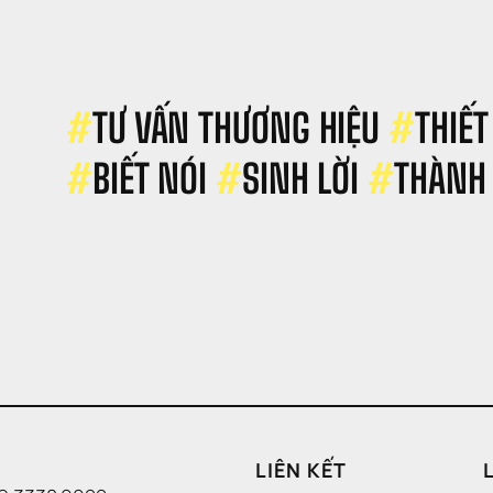
ẻ 
ẹp 
ăn 
óa, 
on 
gười 
#
TƯ VẤN THƯƠNG HIỆU 
#
THIẾT
à 
u 
#
BIẾT NÓI 
#
SINH LỜI 
#
THÀNH
ịch
LIÊN KẾT