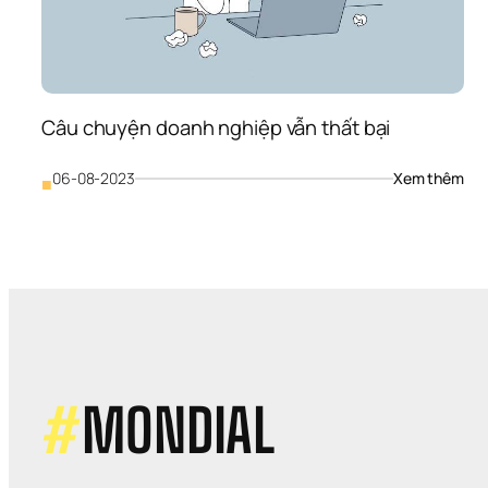
hà
Câu chuyện doanh nghiệp vẫn thất bại
: 
06-08-2023
Xem thêm
■
Câu
chu
doa
ngh
vẫn 
thất
bại
#
MONDIAL