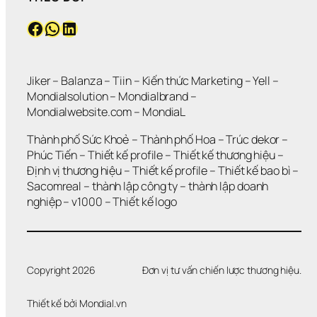
Facebook
WhatsApp
LinkedIn
Jiker 
– 
Balanza
 – 
Tiin
 – 
Kiến thức Marketing
 – 
Yell
 – 
Mondialsolution
 – 
Mondialbrand
 – 
Mondialwebsite.com
 – 
MondiaL
Thành phố Sức Khoẻ
 – 
Thành phố Hoa 
– 
Trúc dekor
 – 
Phúc Tiến 
– 
Thiết kế profile
 – 
Thiết kế thương hiệu
 – 
Định vị thương hiệu 
– 
Thiết kế profile
 – 
Thiết kế bao bì
 – 
Sacomreal
 – 
thành lập công ty
 – 
thành lập doanh 
nghiệp
 – 
v1000
 – 
Thiết kế logo
Copyright 2026
Đơn vị tư vấn chiến lược thương hiệu.
Thiết kế bởi 
Mondial.vn