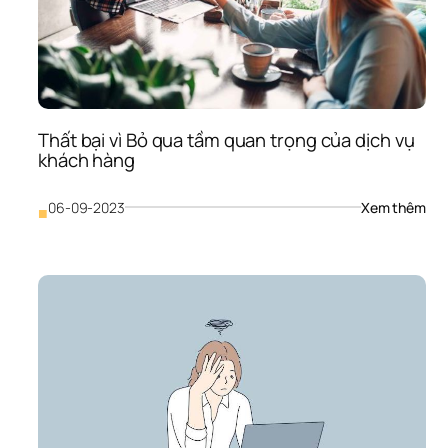
Thất bại vì Bỏ qua tầm quan trọng của dịch vụ 
khách hàng
: 
06-09-2023
Xem thêm
■
Thấ
bại 
vì 
Bỏ 
qua
tầm
qua
trọn
của
dịch
vụ 
khá