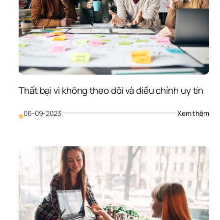
và 
nhu
cầ
Thất bại vì không theo dõi và điều chỉnh uy tín
: 
06-09-2023
Xem thêm
■
Thấ
bại 
vì 
khô
the
dõi 
và 
điều
chỉn
uy 
tín