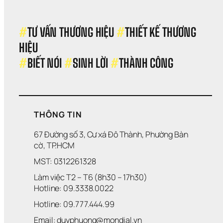
#
TƯ VẤN THƯƠNG HIỆU 
#
THIẾT KẾ THƯƠNG 
HIỆU 
#
BIẾT NÓI 
#
SINH LỜI 
#
THÀNH CÔNG
THÔNG TIN
67 Đường số 3, Cư xá Đô Thành, Phường Bàn 
cờ, TP.HCM
MST: 0312261328
Làm việc T2 – T6 (8h30 – 17h30)
Hotline: 09.3338.0022 
Hotline: 09.777.444.99
Email: duyphuong@mondial.vn