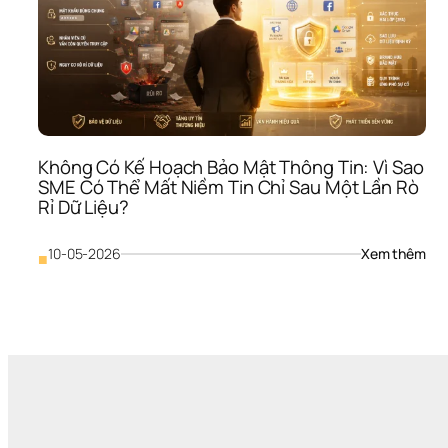
Không Có Kế Hoạch Bảo Mật Thông Tin: Vì Sao 
SME Có Thể Mất Niềm Tin Chỉ Sau Một Lần Rò 
Rỉ Dữ Liệu?
: 
10-05-2026
Xem thêm
■
Khô
Có 
Kế 
Hoạ
Bảo
Mật
Thô
Tin: 
Vì 
Sao