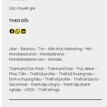
Góc chuyên gia
THEO DÕI
Facebook
WhatsApp
LinkedIn
Jiker 
– 
Balanza
 – 
Tiin
 – 
Kiến thức Marketing
 – 
Yell
 – 
Mondialsolution
 – 
Mondialbrand
 – 
Mondialwebsite.com
 – 
MondiaL
Thành phố Sức Khoẻ
 – 
Thành phố Hoa 
– 
Trúc dekor
 – 
Phúc Tiến 
– 
Thiết kế profile
 – 
Thiết kế thương hiệu
 – 
Định vị thương hiệu 
– 
Thiết kế profile
 – 
Thiết kế bao bì
 – 
Sacomreal
 – 
thành lập công ty
 – 
thành lập doanh 
nghiệp
 – 
v1000
 – 
Thiết kế logo