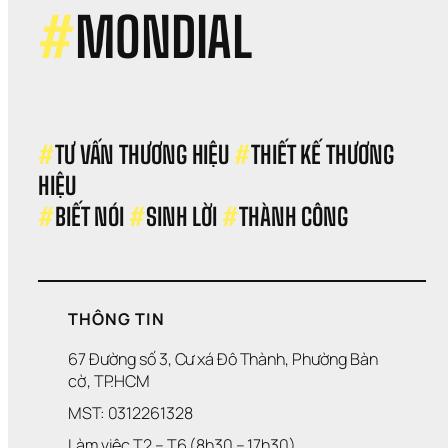
SME
#
MONDIAL
Có 
Thể
Mất
Niề
Tin 
Chỉ 
Sau
#
TƯ VẤN THƯƠNG HIỆU 
#
THIẾT KẾ THƯƠNG 
Một
HIỆU 
Lần 
Rò 
#
BIẾT NÓI 
#
SINH LỜI 
#
THÀNH CÔNG
Rỉ 
Dữ 
Liệ
THÔNG TIN
67 Đường số 3, Cư xá Đô Thành, Phường Bàn 
cờ, TP.HCM
MST: 0312261328
Làm việc T2 – T6 (8h30 – 17h30)