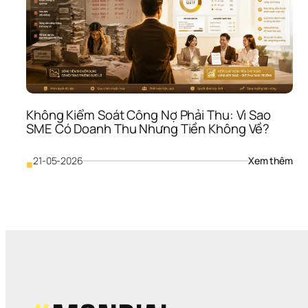
Không Kiểm Soát Công Nợ Phải Thu: Vì Sao 
SME Có Doanh Thu Nhưng Tiền Không Về?
: 
21-05-2026
Xem thêm
■
Khô
Kiể
Soá
Côn
Nợ 
Phải
Thu:
Vì 
Sao
SME
Có 