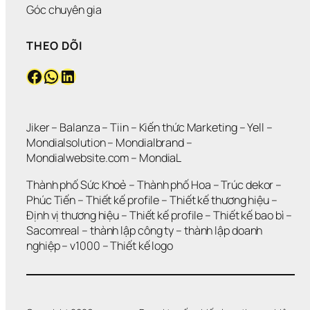
Góc chuyên gia
THEO DÕI
Facebook
WhatsApp
LinkedIn
Jiker 
– 
Balanza
 – 
Tiin
 – 
Kiến thức Marketing
 – 
Yell
 – 
Mondialsolution
 – 
Mondialbrand
 – 
Mondialwebsite.com
 – 
MondiaL
Thành phố Sức Khoẻ
 – 
Thành phố Hoa 
– 
Trúc dekor
 – 
Phúc Tiến 
– 
Thiết kế profile
 – 
Thiết kế thương hiệu
 – 
Định vị thương hiệu 
– 
Thiết kế profile
 – 
Thiết kế bao bì
 – 
Sacomreal
 – 
thành lập công ty
 – 
thành lập doanh 
nghiệp
 – 
v1000
 – 
Thiết kế logo