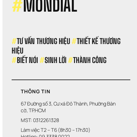
#
MONDIAL
Doa
Thu
Như
Tiền
Khô
Về?
#
TƯ VẤN THƯƠNG HIỆU 
#
THIẾT KẾ THƯƠNG 
HIỆU 
#
BIẾT NÓI 
#
SINH LỜI 
#
THÀNH CÔNG
THÔNG TIN
67 Đường số 3, Cư xá Đô Thành, Phường Bàn 
cờ, TP.HCM
MST: 0312261328
Làm việc T2 – T6 (8h30 – 17h30)
Hotline: 09.3338.0022 