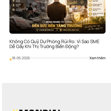
Không Có Quỹ Dự Phòng Rủi Ro: Vì Sao SME 
Dễ Gãy Khi Thị Trường Biến Động?
: 
18-05-2026
Xem thêm
■
Khô
Có 
Quỹ
Dự 
Phò
Rủi 
Ro: 
Vì 
Sao
SME
Dễ 