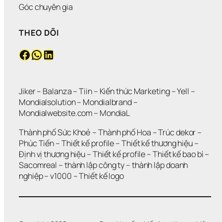
Góc chuyên gia
THEO DÕI
Facebook
WhatsApp
LinkedIn
Jiker 
– 
Balanza
 – 
Tiin
 – 
Kiến thức Marketing
 – 
Yell
 – 
Mondialsolution
 – 
Mondialbrand
 – 
Mondialwebsite.com
 – 
MondiaL
Thành phố Sức Khoẻ
 – 
Thành phố Hoa 
– 
Trúc dekor
 – 
Phúc Tiến 
– 
Thiết kế profile
 – 
Thiết kế thương hiệu
 – 
Định vị thương hiệu 
– 
Thiết kế profile
 – 
Thiết kế bao bì
 – 
Sacomreal
 – 
thành lập công ty
 – 
thành lập doanh 
nghiệp
 – 
v1000
 – 
Thiết kế logo