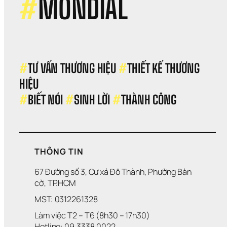
#
MONDIAL
Gãy
Khi 
Thị 
Trư
Biến
Độ
#
TƯ VẤN THƯƠNG HIỆU 
#
THIẾT KẾ THƯƠNG 
HIỆU 
#
BIẾT NÓI 
#
SINH LỜI 
#
THÀNH CÔNG
THÔNG TIN
67 Đường số 3, Cư xá Đô Thành, Phường Bàn 
cờ, TP.HCM
MST: 0312261328
Làm việc T2 – T6 (8h30 – 17h30)
Hotline: 09.3338.0022 