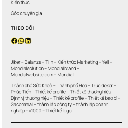
Kiến thức
Góc chuyên gia
THEO DÕI
Facebook
WhatsApp
LinkedIn
Jiker 
– 
Balanza
 – 
Tiin
 – 
Kiến thức Marketing
 – 
Yell
 – 
Mondialsolution
 – 
Mondialbrand
 – 
Mondialwebsite.com
 – 
MondiaL
Thành phố Sức Khoẻ
 – 
Thành phố Hoa 
– 
Trúc dekor
 – 
Phúc Tiến 
– 
Thiết kế profile
 – 
Thiết kế thương hiệu
 – 
Định vị thương hiệu 
– 
Thiết kế profile
 – 
Thiết kế bao bì
 – 
Sacomreal
 – 
thành lập công ty
 – 
thành lập doanh 
nghiệp
 – 
v1000
 – 
Thiết kế logo