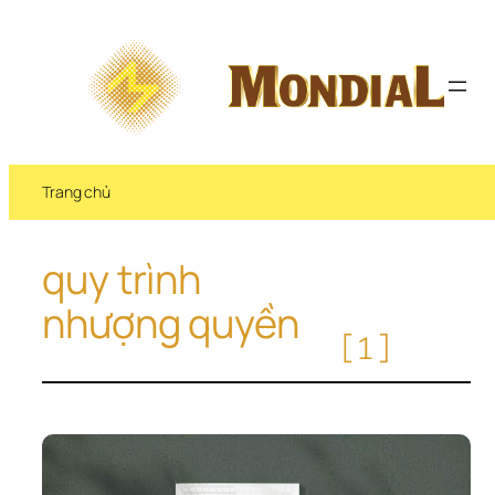
Chuyển 
đến 
phần 
nội 
dung
Trang chủ
quy trình 
nhượng quyền
[1]