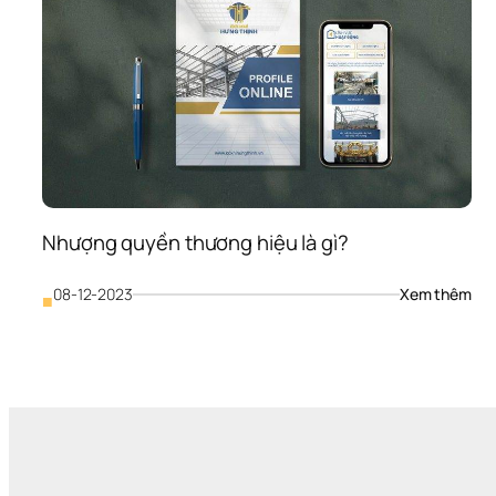
Nhượng quyền thương hiệu là gì?
: 
08-12-2023
Xem thêm
■
Như
quy
thư
hiệu
là 
gì?