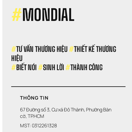
#
MONDIAL
#
TƯ VẤN THƯƠNG HIỆU 
#
THIẾT KẾ THƯƠNG 
HIỆU 
#
BIẾT NÓI 
#
SINH LỜI 
#
THÀNH CÔNG
THÔNG TIN
67 Đường số 3, Cư xá Đô Thành, Phường Bàn 
cờ, TP.HCM
MST: 0312261328