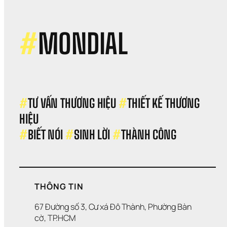
nhậ
diện
thư
hiệu
#
MONDIAL
trên
toà
cầ
#
TƯ VẤN THƯƠNG HIỆU 
#
THIẾT KẾ THƯƠNG 
HIỆU 
#
BIẾT NÓI 
#
SINH LỜI 
#
THÀNH CÔNG
THÔNG TIN
67 Đường số 3, Cư xá Đô Thành, Phường Bàn 
cờ, TP.HCM