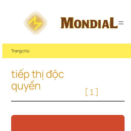
Chuyển 
đến 
phần 
nội 
dung
Trang chủ
tiếp thị độc 
quyền
[1]