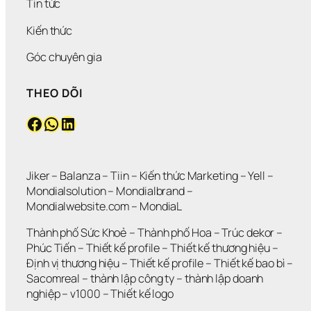
Tin tức
Kiến thức
Góc chuyên gia
THEO DÕI
Facebook
WhatsApp
LinkedIn
Jiker 
– 
Balanza
 – 
Tiin
 – 
Kiến thức Marketing
 – 
Yell
 – 
Mondialsolution
 – 
Mondialbrand
 – 
Mondialwebsite.com
 – 
MondiaL
Thành phố Sức Khoẻ
 – 
Thành phố Hoa 
– 
Trúc dekor
 – 
Phúc Tiến 
– 
Thiết kế profile
 – 
Thiết kế thương hiệu
 – 
Định vị thương hiệu 
– 
Thiết kế profile
 – 
Thiết kế bao bì
 – 
Sacomreal
 – 
thành lập công ty
 – 
thành lập doanh 
nghiệp
 – 
v1000
 – 
Thiết kế logo