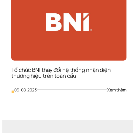
Tổ chức BNI thay đổi hệ thống nhận diện 
thương hiệu trên toàn cầu
: 
06-08-2023
Xem thêm
■
Tổ 
chứ
BNI 
tha
đổi 
hệ 
thố