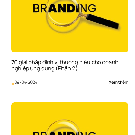
doa
ngh
ứng
dụn
(Ph
3)
70 giải pháp định vị thương hiệu cho doanh 
nghiệp ứng dụng (Phần 2)
: 
09-04-2024
Xem thêm
■
70 
giải 
phá
định
vị 
thư
hiệu
cho
doa