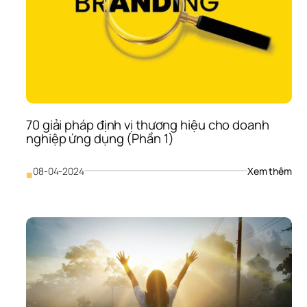
ngh
ứng
dụn
(Ph
2)
70 giải pháp định vị thương hiệu cho doanh 
nghiệp ứng dụng (Phần 1)
: 
08-04-2024
Xem thêm
■
70 
giải 
phá
định
vị 
thư
hiệu
cho
doa
ngh