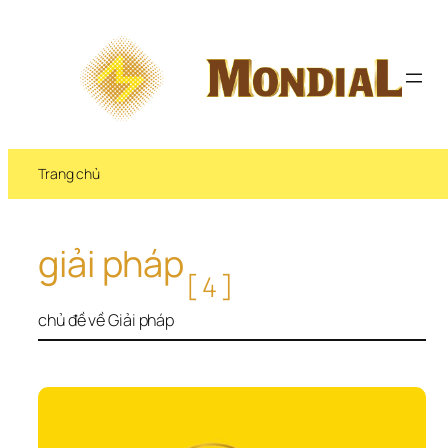
Chuyển 
đến 
phần 
nội 
dung
Trang chủ
giải pháp
[4]
chủ đề về Giải pháp