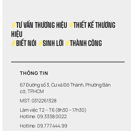
#
TƯ VẤN THƯƠNG HIỆU 
#
THIẾT KẾ THƯƠNG 
HIỆU 
#
BIẾT NÓI 
#
SINH LỜI 
#
THÀNH CÔNG
THÔNG TIN
67 Đường số 3, Cư xá Đô Thành, Phường Bàn 
cờ, TP.HCM
MST: 0312261328
Làm việc T2 – T6 (8h30 – 17h30)
Hotline: 09.3338.0022 
Hotline: 09.777.444.99