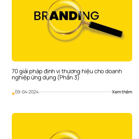
70 giải pháp định vị thương hiệu cho doanh 
nghiệp ứng dụng (Phần 3)
: 
09-04-2024
Xem thêm
■
70 
giải 
phá
định
vị 
thư
hiệu
cho