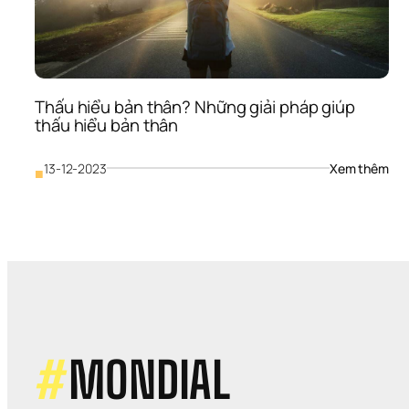
ứng
dụn
(Ph
1)
Thấu hiểu bản thân? Những giải pháp giúp 
thấu hiểu bản thân
: 
13-12-2023
Xem thêm
■
Thấ
hiểu
bản
thâ
Nhữ
giải 
phá
giúp
thấ
hiểu
bản
#
MONDIAL
thâ