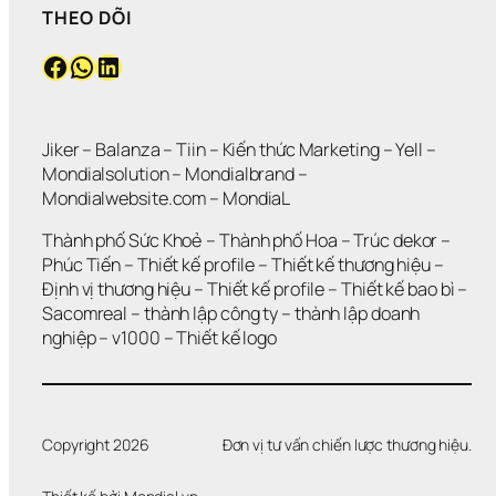
THEO DÕI
Facebook
WhatsApp
LinkedIn
Jiker 
– 
Balanza
 – 
Tiin
 – 
Kiến thức Marketing
 – 
Yell
 – 
Mondialsolution
 – 
Mondialbrand
 – 
Mondialwebsite.com
 – 
MondiaL
Thành phố Sức Khoẻ
 – 
Thành phố Hoa 
– 
Trúc dekor
 – 
Phúc Tiến 
– 
Thiết kế profile
 – 
Thiết kế thương hiệu
 – 
Định vị thương hiệu 
– 
Thiết kế profile
 – 
Thiết kế bao bì
 – 
Sacomreal
 – 
thành lập công ty
 – 
thành lập doanh 
nghiệp
 – 
v1000
 – 
Thiết kế logo
Copyright 2026
Đơn vị tư vấn chiến lược thương hiệu.