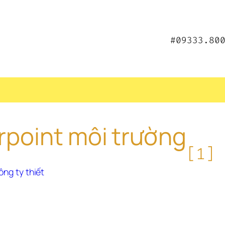
#09333.80
point môi trường
[1]
ng ty thiết 