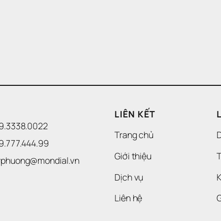
LIÊN KẾT
09.3338.0022 
Trang chủ
09.777.444.99
Giới thiệu
T
uyphuong@mondial.vn
Dịch vụ
K
Liên hệ