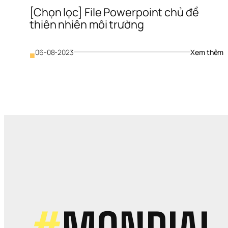
[Chọn lọc] File Powerpoint chủ đề 
thiên nhiên môi trường
: 
06-08-2023
Xem thêm
■
[
lọ
Fi
P
c
đ
t
n
m
t