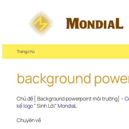
Chuyển 
đến 
phần 
nội 
dung
Trang chủ
background power
Chủ đề [ Background powerpoint môi trường] – 
Cô
kế logo
 ” Sinh Lời” 
MondiaL
Chuyên về 