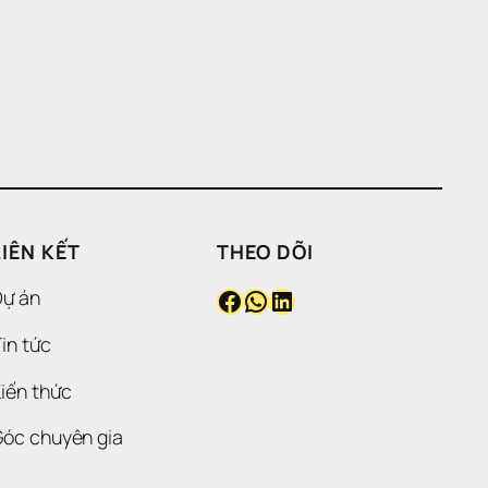
LIÊN KẾT
THEO DÕI
Facebook
WhatsApp
LinkedIn
Dự án
in tức
iến thức
Góc chuyên gia