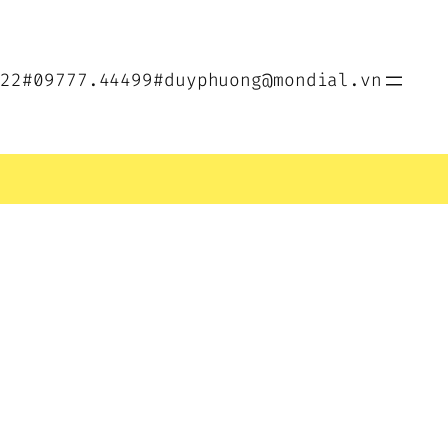
022
#09777.44499
#duyphuong@mondial.vn