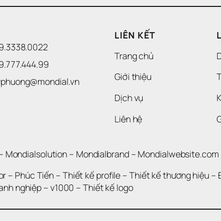
LIÊN KẾT
09.3338.0022 
Trang chủ
09.777.444.99
Giới thiệu
T
uyphuong@mondial.vn
Dịch vụ
K
Liên hệ
– 
Mondialsolution
 – 
Mondialbrand
 – 
Mondialwebsite.com
or
 – 
Phúc Tiến 
– 
Thiết kế profile
 – 
Thiết kế thương hiệu
 – 
oanh nghiệp
 – 
v1000
 – 
Thiết kế logo