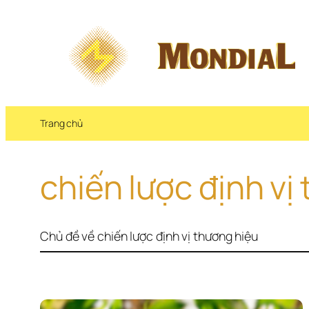
Chuyển 
đến 
phần 
nội 
dung
Trang chủ
chiến lược định vị
Chủ đề về chiến lược định vị thương hiệu