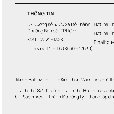
THÔNG TIN
67 Đường số 3, Cư xá Đô Thành, 
Hotline: 
Phường Bàn cờ, TP.HCM
Hotline: 
MST: 0312261328
Email: d
Làm việc T2 – T6 (8h30 – 17h30)
Jiker 
– 
Balanza
 – 
Tiin
 – 
Kiến thức Marketing
 – 
Yell
 
Thành phố Sức Khoẻ
 – 
Thành phố Hoa 
– 
Trúc dek
bì
 – 
Sacomreal
 – 
thành lập công ty
 – 
thành lập d