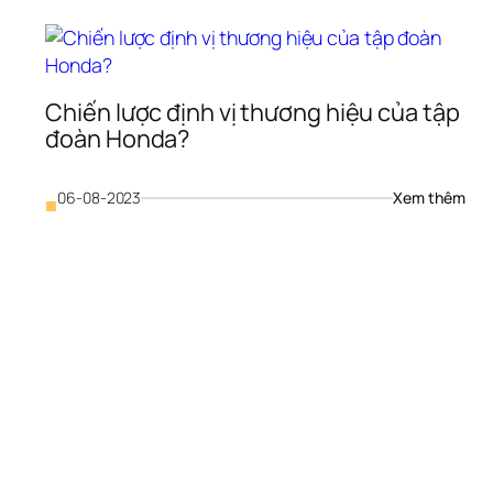
tiêu,
ịnh 
doan
 
nghi
heo 
cần 
hất 
lưu 
ượng, 
Chiến lược định vị thương hiệu của tập 
ý 
oanh 
đoàn Honda?
gì?
ghiệp 
ần 
u 
: 
06-08-2023
Xem thêm
■
Chiế
ì?
lược
định
vị 
thươ
hiệu
của 
tập 
đoàn
Hon
uá 
rình 
ác 