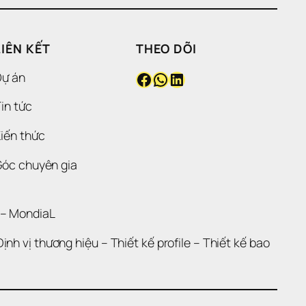
LIÊN KẾT
THEO DÕI
Facebook
WhatsApp
LinkedIn
Dự án
in tức
iến thức
Góc chuyên gia
 – 
MondiaL
Định vị thương hiệu 
– 
Thiết kế profile
 – 
Thiết kế bao 