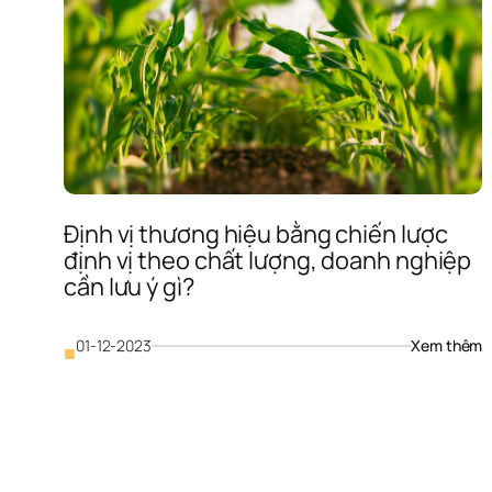
Định vị thương hiệu bằng chiến lược 
định vị theo chất lượng, doanh nghiệp 
cần lưu ý gì?
: 
01-12-2023
Xem thêm
■
Đ
vị
t
h
b
c
l