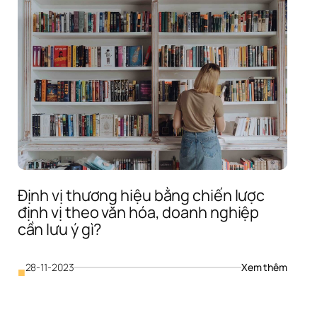
 
ng 
 
Định vị thương hiệu bằng chiến lược 
 
định vị theo văn hóa, doanh nghiệp 
n 
cần lưu ý gì?
 
 
: 
28-11-2023
Xem thêm
■
 
Định 
vị 
g 
thương
 