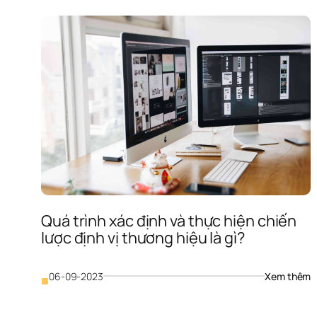
đ
vị
t
c
l
d
n
c
lư
ý 
g
Quá trình xác định và thực hiện chiến 
lược định vị thương hiệu là gì?
: 
06-09-2023
Xem thêm
■
Q
t
x