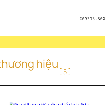
#09333.80
 thương hiệu
[5]