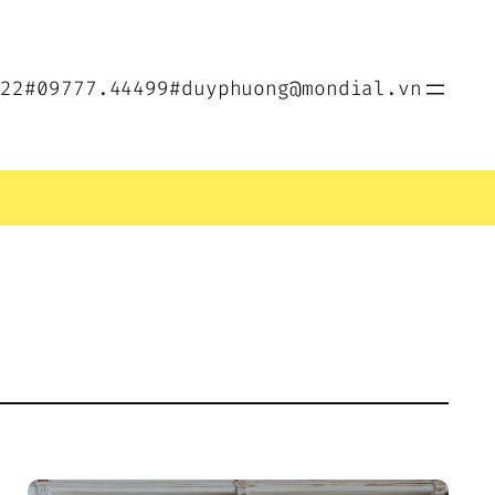
022
#09777.44499
#duyphuong@mondial.vn