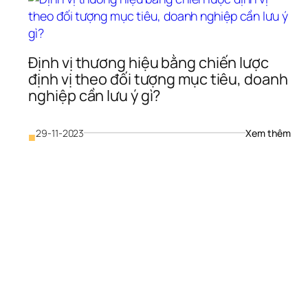
Định vị thương hiệu bằng chiến lược 
định vị theo đối tượng mục tiêu, doanh 
nghiệp cần lưu ý gì?
: 
29-11-2023
Xem thêm
■
Định
vị 
thươ
hiệu
bằng
chiế
lược
ịnh 
định
 
vị 
hương 
theo
iệu 
đối 
ằng 
tượn
hiến 
mục
ược 