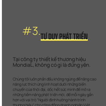
#3.
TƯ DUY PHÁT TRIỂN
Tại công ty thiết kế thương hiệu 
MondiaL, không có gì là đứng yên.
Chúng tôi luôn phấn đấu không ngừng để nâng cao 
năng lực thích ứng linh hoạt dưới những biến 
chuyển của thời đại, dốc hết sức mình để mở ra 
những tiềm năng phát triển mới, để mỗi ngày gần 
hơn với vai trò “Người định hướng hành trình 
thương hiệu” cho cộng đồng doanh nghiệp Việt.