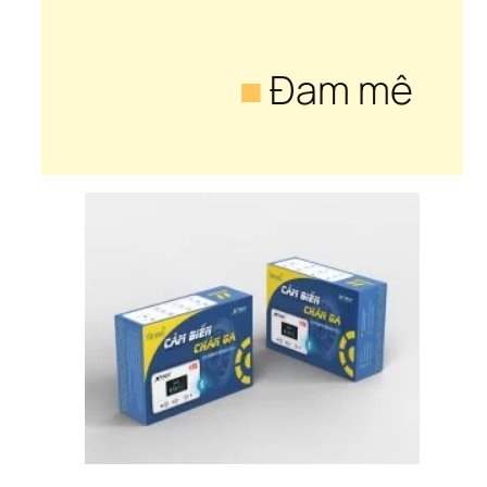
■
 Đam mê