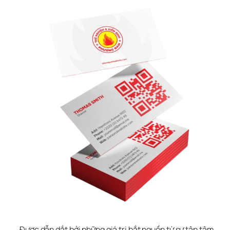
Được dẫn dắt bởi những giá trị bắt nguồn từ sự tận tâm 