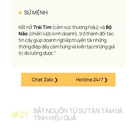
■
  SỨ MỆNH
Kết nối 
Trái Tim
 (cảm xúc thương hiệu) và 
Bộ 
Não
 (chiến lược kinh doanh), trở thành đối tác 
tin cậy giúp doanh nghiệp truyền tải những 
thông điệp đầy cảm hứng và kiến tạo những giá 
trị đo lường được.”
Chat Zalo ❯
Hotline 24/7 ❯
BẮT NGUỒN TỪ SỰ TẬN TÂM VÀ 
#2.1
TÍNH HIỆU QUẢ