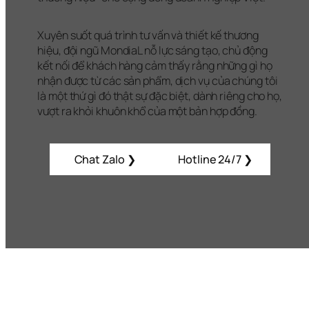
Xuyên suốt quá trình tư vấn và thiết kế thương 
hiệu, đội ngũ MondiaL nỗ lực sáng tạo, chủ động 
kết nối để khách hàng cảm thấy rằng những gì họ 
nhận được từ các sản phẩm, dịch vụ của chúng tôi 
là một thứ gì đó thật sự đặc biệt, dành riêng cho họ, 
vượt ra khỏi khuôn khổ của một bản hợp đồng.
Chat Zalo ❯
Hotline 24/7 ❯