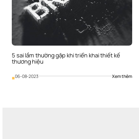
hiệ
5 sai lầm thường gặp khi triển khai thiết kế 
thương hiệu
: 
06-08-2023
Xem thêm
■
5 
sai 
lầm 
thư
gặp
khi 
triể
khai
thiế
kế 