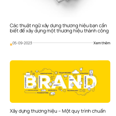
Các thuật ngữ xây dựng thương hiệu bạn cần 
biết để xây dựng một thương hiệu thành công
: 
05-09-2023
Xem thêm
■
Các
thu
ngữ
xây
dựn
thư
hiệu
bạn
cần
biết
để 
xây
dựn
Xây dựng thương hiệu – Một quy trình chuẩn
một