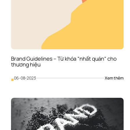
Brand Guidelines – Từ khóa “nhất quán” cho 
thương hiệu
: 
06-08-2023
Xem thêm
■
Bra
Gui
– 
Từ 
khó
“nh
quá
cho
thư