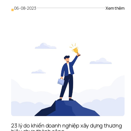
thư
hiệu
: 
06-08-2023
Xem thêm
■
thà
Xây
cô
dựn
thư
hiệu
– 
Một
quy
trìn
ch
23 lý do khiến doanh nghiệp xây dựng thương 