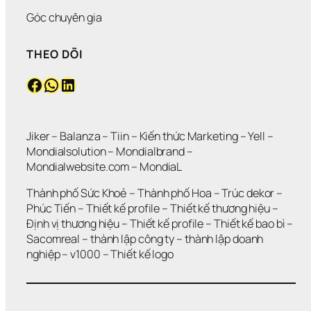
Góc chuyên gia
THEO DÕI
Facebook
WhatsApp
LinkedIn
Jiker 
– 
Balanza
 – 
Tiin
 – 
Kiến thức Marketing
 – 
Yell
 – 
Mondialsolution
 – 
Mondialbrand
 – 
Mondialwebsite.com
 – 
MondiaL
Thành phố Sức Khoẻ
 – 
Thành phố Hoa 
– 
Trúc dekor
 – 
Phúc Tiến 
– 
Thiết kế profile
 – 
Thiết kế thương hiệu
 – 
Định vị thương hiệu 
– 
Thiết kế profile
 – 
Thiết kế bao bì
 – 
Sacomreal
 – 
thành lập công ty
 – 
thành lập doanh 
nghiệp
 – 
v1000
 – 
Thiết kế logo