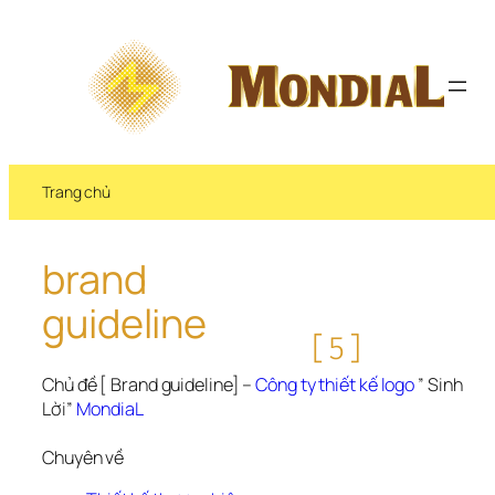
Chuyển 
đến 
phần 
nội 
dung
Trang chủ
brand 
guideline
[5]
Chủ đề [ Brand guideline] – 
Công ty thiết kế logo
 ” Sinh 
Lời” 
MondiaL
Chuyên về 