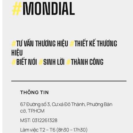
thư
#
MONDIAL
hiệ
#
TƯ VẤN THƯƠNG HIỆU 
#
THIẾT KẾ THƯƠNG 
HIỆU 
#
BIẾT NÓI 
#
SINH LỜI 
#
THÀNH CÔNG
THÔNG TIN
67 Đường số 3, Cư xá Đô Thành, Phường Bàn 
cờ, TP.HCM
MST: 0312261328
Làm việc T2 – T6 (8h30 – 17h30)