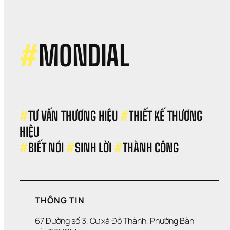
diện
thư
hiệu
Chìa
khó
#
MONDIAL
thà
côn
cho
doa
ngh
tron
thời
#
TƯ VẤN THƯƠNG HIỆU 
#
THIẾT KẾ THƯƠNG 
đại 
HIỆU 
mớ
#
BIẾT NÓI 
#
SINH LỜI 
#
THÀNH CÔNG
THÔNG TIN
67 Đường số 3, Cư xá Đô Thành, Phường Bàn 