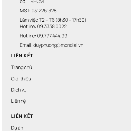
cờ, TP.HCM
MST: 0312261328
Làm việc T2 – T6 (8h30 – 17h30)
Hotline: 09.3338.0022 
Hotline: 09.777.444.99
Email: duyphuong@mondial.vn
LIÊN KẾT
Trang chủ
Giới thiệu
Dịch vụ
Liên hệ
LIÊN KẾT
Dự án