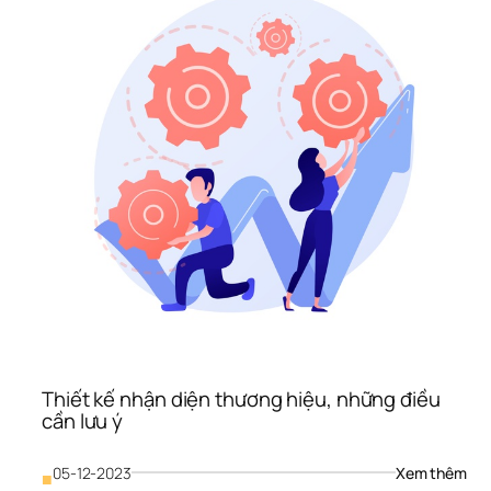
Thiết kế nhận diện thương hiệu, những điều 
cần lưu ý
: 
05-12-2023
Xem thêm
■