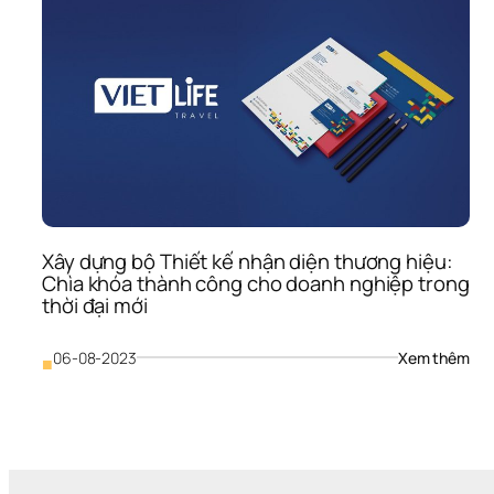
hiệu
của
côn
cụ 
tìm 
kiế
Bin
Xây dựng bộ Thiết kế nhận diện thương hiệu: 
Chìa khóa thành công cho doanh nghiệp trong 
thời đại mới
: 
06-08-2023
Xem thêm
■
Xây
dựn
bộ 
Thiế
kế 
nhậ