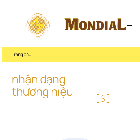
Chuyển 
đến 
phần 
nội 
dung
Trang chủ
nhận dạng 
thương hiệu
[3]