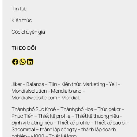
Tin tức
Kiến thức
Góc chuyên gia
THEO DÕI
Facebook
WhatsApp
LinkedIn
Jiker 
– 
Balanza
 – 
Tiin
 – 
Kiến thức Marketing
 – 
Yell
 – 
Mondialsolution
 – 
Mondialbrand
 – 
Mondialwebsite.com
 – 
MondiaL
Thành phố Sức Khoẻ
 – 
Thành phố Hoa 
– 
Trúc dekor
 – 
Phúc Tiến 
– 
Thiết kế profile
 – 
Thiết kế thương hiệu
 – 
Định vị thương hiệu 
– 
Thiết kế profile
 – 
Thiết kế bao bì
 – 
Sacomreal
 – 
thành lập công ty
 – 
thành lập doanh 
nghiệp
 – 
v1000
 – 
Thiết kế logo