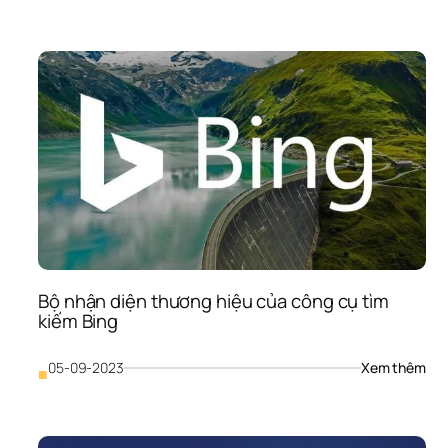
Thiế
kế 
nhậ
diện
thư
hiệu
nhữ
điều
cần
lưu 
ý
Bộ nhận diện thương hiệu của công cụ tìm 
kiếm Bing
: 
05-09-2023
Xem thêm
■
Bộ 
nhậ
diện
thư