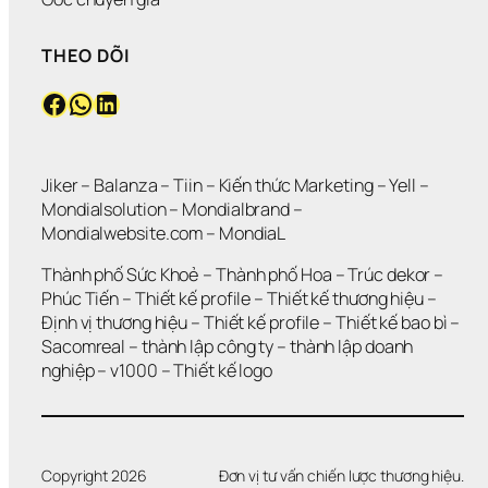
THEO DÕI
Facebook
WhatsApp
LinkedIn
Jiker 
– 
Balanza
 – 
Tiin
 – 
Kiến thức Marketing
 – 
Yell
 – 
Mondialsolution
 – 
Mondialbrand
 – 
Mondialwebsite.com
 – 
MondiaL
Thành phố Sức Khoẻ
 – 
Thành phố Hoa 
– 
Trúc dekor
 – 
Phúc Tiến 
– 
Thiết kế profile
 – 
Thiết kế thương hiệu
 – 
Định vị thương hiệu 
– 
Thiết kế profile
 – 
Thiết kế bao bì
 – 
Sacomreal
 – 
thành lập công ty
 – 
thành lập doanh 
nghiệp
 – 
v1000
 – 
Thiết kế logo
Copyright 2026
Đơn vị tư vấn chiến lược thương hiệu.