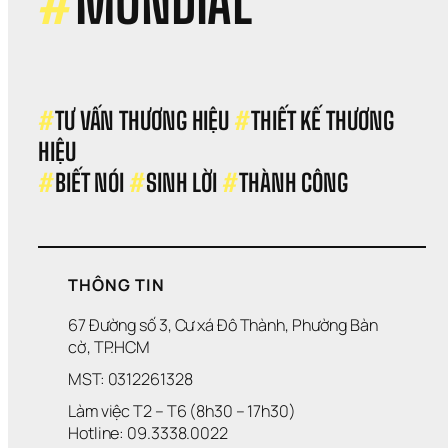
#
MONDIAL
mỹ 
ph
#
TƯ VẤN THƯƠNG HIỆU 
#
THIẾT KẾ THƯƠNG 
HIỆU 
#
BIẾT NÓI 
#
SINH LỜI 
#
THÀNH CÔNG
THÔNG TIN
67 Đường số 3, Cư xá Đô Thành, Phường Bàn 
cờ, TP.HCM
MST: 0312261328
Làm việc T2 – T6 (8h30 – 17h30)
Hotline: 09.3338.0022 