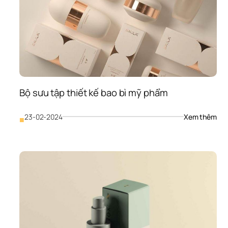
Bộ sưu tập thiết kế bao bì mỹ phẩm
: 
23-02-2024
Xem thêm
■
Bộ 
sưu 
tập 
thiế
kế 
bao
bì 
mỹ 
ph