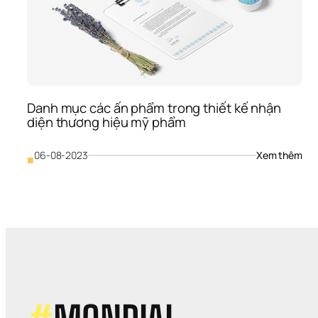
mỹ 
phẩ
cho
doa
ngh
Danh mục các ấn phẩm trong thiết kế nhận 
diện thương hiệu mỹ phẩm
: 
06-08-2023
Xem thêm
■
Dan
mục
các
ấn 
phẩ
tron
thiế
kế 
nhậ
diện
thư
hiệu