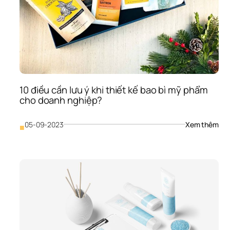
10 điều cần lưu ý khi thiết kế bao bì mỹ phẩm 
cho doanh nghiệp?
: 
05-09-2023
Xem thêm
■
10 
điều
cần
lưu 
ý 
khi 
thiế
kế 
bao
bì 