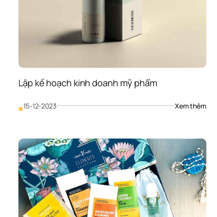
Lập kế hoạch kinh doanh mỹ phẩm
: 
15-12-2023
Xem thêm
■
Lập 
kế 
hoạ
kinh
doa
mỹ 
ph