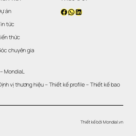
Facebook
WhatsApp
LinkedIn
Dự án
in tức
iến thức
Góc chuyên gia
 – 
MondiaL
Định vị thương hiệu 
– 
Thiết kế profile
 – 
Thiết kế bao 
Thiết kế bởi 
Mondial.vn