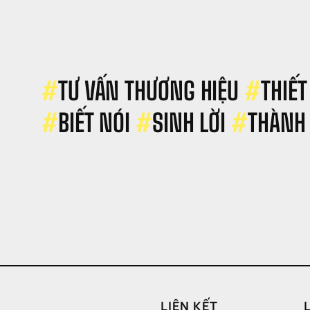
ME 
ua 
hần 
ềm 
ới 
hưng 
#
TƯ VẤN THƯƠNG HIỆU 
#
THIẾT
ách 
àm 
#
BIẾT NÓI 
#
SINH LỜI 
#
THÀNH
ẫn 
ũ?
LIÊN KẾT