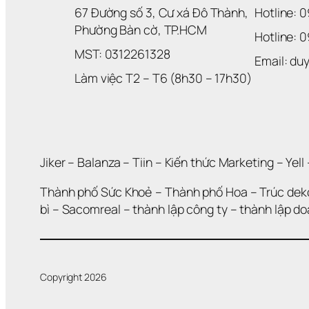
67 Đường số 3, Cư xá Đô Thành, 
Hotline: 
Phường Bàn cờ, TP.HCM
Hotline: 
MST: 0312261328
Email: d
Làm việc T2 – T6 (8h30 – 17h30)
Jiker 
– 
Balanza
 – 
Tiin
 – 
Kiến thức Marketing
 – 
Yell
 
Thành phố Sức Khoẻ
 – 
Thành phố Hoa 
– 
Trúc dek
bì
 – 
Sacomreal
 – 
thành lập công ty
 – 
thành lập d
Copyright 2026