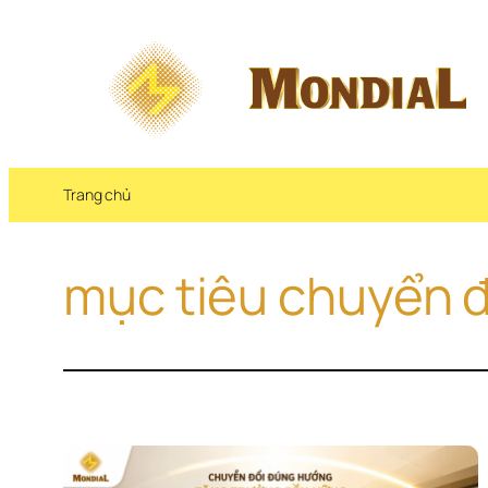
Chuyển 
đến 
phần 
nội 
dung
Trang chủ
mục tiêu chuyển đ