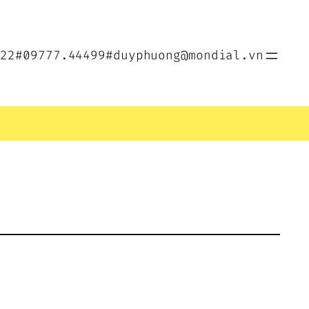
022
#09777.44499
#duyphuong@mondial.vn