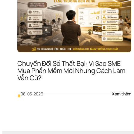
Chuyển Đổi Số Thất Bại: Vì Sao SME 
Mua Phần Mềm Mới Nhưng Cách Làm 
Vẫn Cũ?
: 
08-05-2026
Xem thêm
■
C
Đ
S
T
Bạ
Vì
S