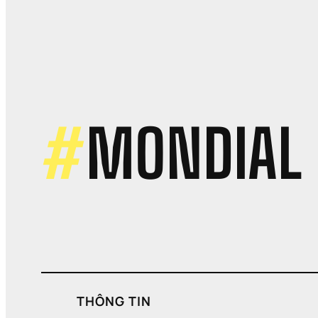
S
M
P
M
M
N
C
L
V
#
MONDIAL
C
THÔNG TIN