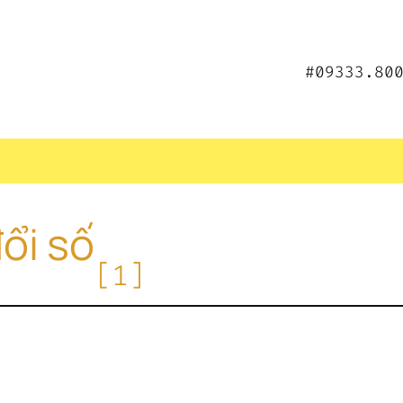
#09333.80
ổi số
[1]