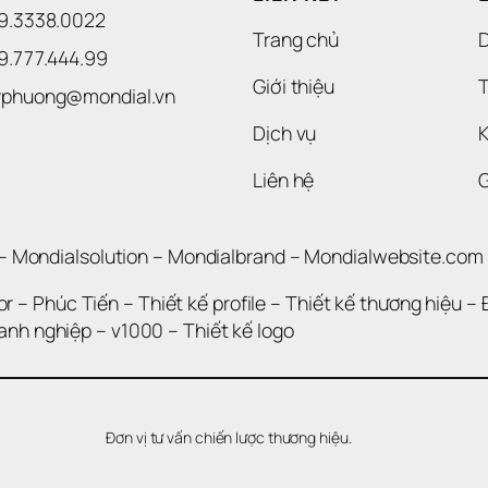
09.3338.0022 
Trang chủ
09.777.444.99
Giới thiệu
T
uyphuong@mondial.vn
Dịch vụ
K
Liên hệ
– 
Mondialsolution
 – 
Mondialbrand
 – 
Mondialwebsite.com
or
 – 
Phúc Tiến 
– 
Thiết kế profile
 – 
Thiết kế thương hiệu
 – 
oanh nghiệp
 – 
v1000
 – 
Thiết kế logo
Đơn vị tư vấn chiến lược thương hiệu.