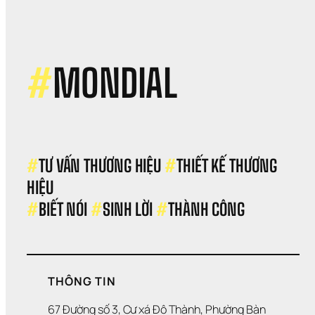
kế 
bao
bì, 
nhữ
điều
#
MONDIAL
cần
biế
#
TƯ VẤN THƯƠNG HIỆU 
#
THIẾT KẾ THƯƠNG 
HIỆU 
#
BIẾT NÓI 
#
SINH LỜI 
#
THÀNH CÔNG
THÔNG TIN
67 Đường số 3, Cư xá Đô Thành, Phường Bàn 