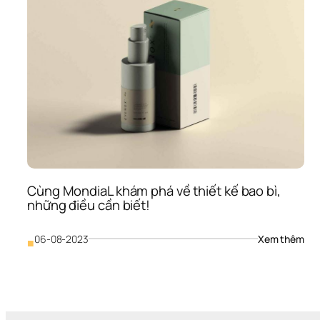
Cùng MondiaL khám phá về thiết kế bao bì, 
những điều cần biết!
: 
06-08-2023
Xem thêm
■
Cùn
Mon
khá
phá
về 
thiế