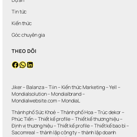
Tin tức
Kiến thức
Góc chuyên gia
THEO DÕI
Facebook
WhatsApp
LinkedIn
Jiker 
– 
Balanza
 – 
Tiin
 – 
Kiến thức Marketing
 – 
Yell
 – 
Mondialsolution
 – 
Mondialbrand
 – 
Mondialwebsite.com
 – 
MondiaL
Thành phố Sức Khoẻ
 – 
Thành phố Hoa 
– 
Trúc dekor
 – 
Phúc Tiến 
– 
Thiết kế profile
 – 
Thiết kế thương hiệu
 – 
Định vị thương hiệu 
– 
Thiết kế profile
 – 
Thiết kế bao bì
 – 
Sacomreal
 – 
thành lập công ty
 – 
thành lập doanh 