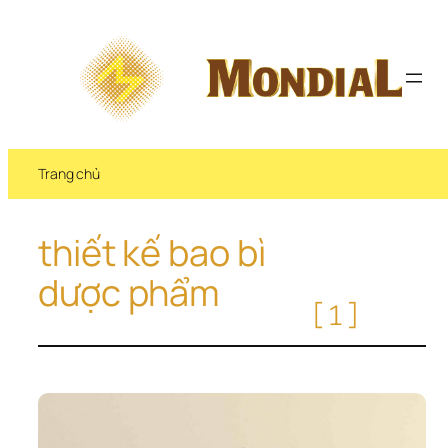
Chuyển 
đến 
phần 
nội 
dung
Trang chủ
thiết kế bao bì 
dược phẩm
[1]