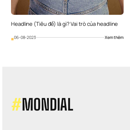
Headline (Tiêu đề) là gì? Vai trò của headline
: 
06-08-2023
Xem thêm
■
Hea
(Tiê
đề) 
là 
gì? 
Vai 
trò 
của
hea
#
MONDIAL