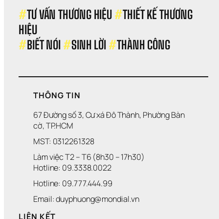
#
TƯ VẤN THƯƠNG HIỆU 
#
THIẾT KẾ THƯƠNG 
HIỆU 
#
BIẾT NÓI 
#
SINH LỜI 
#
THÀNH CÔNG
THÔNG TIN
67 Đường số 3, Cư xá Đô Thành, Phường Bàn 
cờ, TP.HCM
MST: 0312261328
Làm việc T2 – T6 (8h30 – 17h30)
Hotline: 09.3338.0022 
Hotline: 09.777.444.99
Email: duyphuong@mondial.vn
LIÊN KẾT