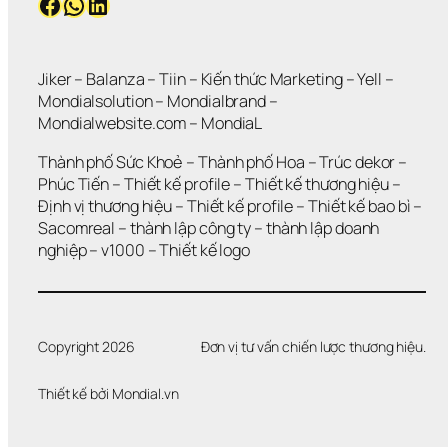
Facebook
WhatsApp
LinkedIn
Jiker 
– 
Balanza
 – 
Tiin
 – 
Kiến thức Marketing
 – 
Yell
 – 
Mondialsolution
 – 
Mondialbrand
 – 
Mondialwebsite.com
 – 
MondiaL
Thành phố Sức Khoẻ
 – 
Thành phố Hoa 
– 
Trúc dekor
 – 
Phúc Tiến 
– 
Thiết kế profile
 – 
Thiết kế thương hiệu
 – 
Định vị thương hiệu 
– 
Thiết kế profile
 – 
Thiết kế bao bì
 – 
Sacomreal
 – 
thành lập công ty
 – 
thành lập doanh 
nghiệp
 – 
v1000
 – 
Thiết kế logo
Copyright 2026
Đơn vị tư vấn chiến lược thương hiệu.
Thiết kế bởi 
Mondial.vn