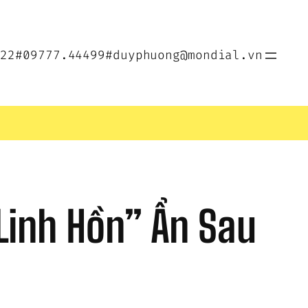
022
#09777.44499
#duyphuong@mondial.vn
Linh Hồn” Ẩn Sau 