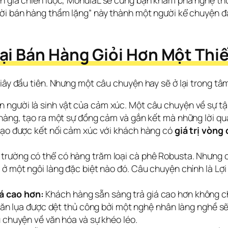
ên gia chiến lược, MondiaL sẽ cùng bạn khám phá nghệ thu
gười bán hàng thầm lặng” này thành một người kể chuyện đầ
ại Bán Hàng Giỏi Hơn Một Thi
giây đầu tiên. Nhưng một câu chuyện hay sẽ ở lại trong tâ
 người là sinh vật của cảm xúc. Một câu chuyện về sự tậ
 hàng, tạo ra một sự đồng cảm và gắn kết mà những lời 
tạo được kết nối cảm xúc với khách hàng có
giá trị vòng
 trường có thể có hàng trăm loại cà phê Robusta. Nhưng 
ở một ngôi làng đặc biệt nào đó. Câu chuyện chính là Lợi
á cao hơn:
Khách hàng sẵn sàng trả giá cao hơn không c
hăn lụa được dệt thủ công bởi một nghệ nhân làng nghề sẽ
 chuyện về văn hóa và sự khéo léo.