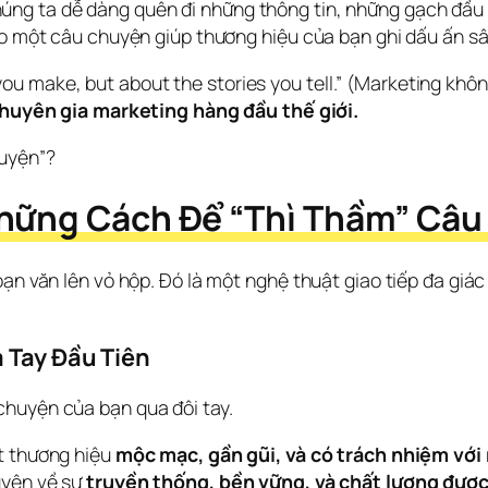
ng ta dễ dàng quên đi những thông tin, những gạch đầu 
o một câu chuyện giúp thương hiệu của bạn ghi dấu ấn sâ
you make, but about the stories you tell.”
 (Marketing không
huyên gia marketing hàng đầu thế giới.
huyện”?
Những Cách Để “Thì Thầm” Câ
ạn văn lên vỏ hộp. Đó là một nghệ thuật giao tiếp đa giác
 Tay Đầu Tiên
chuyện của bạn qua đôi tay.
t thương hiệu
mộc mạc, gần gũi, và có trách nhiệm với
yện về sự
truyền thống, bền vững, và chất lượng đượ