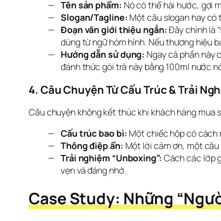
Tên sản phẩm:
Nó có thể hài hước, gợi m
Slogan/Tagline:
Một câu slogan hay có 
Đoạn văn giới thiệu ngắn:
Đây chính là “
dùng từ ngữ hóm hỉnh. Nếu thương hiệu bạ
Hướng dẫn sử dụng:
Ngay cả phần này cũ
đánh thức gói trà này bằng 100ml nước n
4. Câu Chuyện Từ Cấu Trúc & Trải Ng
Câu chuyện không kết thúc khi khách hàng mua sả
Cấu trúc bao bì:
Một chiếc hộp có cách m
Thông điệp ẩn:
Một lời cảm ơn, một câu 
Trải nghiệm “Unboxing”:
Cách các lớp g
vẹn và đáng nhớ.
Case Study: Những “Ngườ