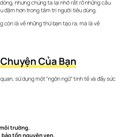
dòng, nhưng chúng ta lại nhớ rất rõ những câu
u đậm hơn trong tâm trí người tiêu dùng.
 còn là về những thứ bạn tạo ra, mà là về 
u Chuyện Của Bạn
 quan, sử dụng một “ngôn ngữ” tinh tế và đầy sức 
 môi trường.
c bảo tồn nguyên vẹn.