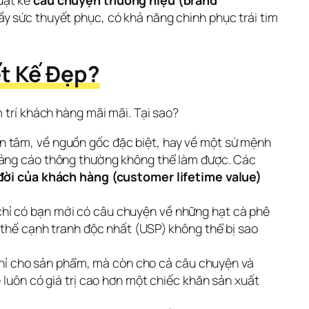
ật kể 
câu chuyện thương hiệu (brand 
y sức thuyết phục, có khả năng chinh phục trái tim 
ết Kế Đẹp?
m trí khách hàng mãi mãi. Tại sao?
n tâm, về nguồn gốc đặc biệt, hay về một sứ mệnh
quảng cáo thông thường không thể làm được. Các
 đời của khách hàng (customer lifetime value)
chỉ có bạn mới có câu chuyện về những hạt cà phê
 thế cạnh tranh độc nhất (USP) không thể bị sao
hỉ cho sản phẩm, mà còn cho cả câu chuyện và
 luôn có giá trị cao hơn một chiếc khăn sản xuất