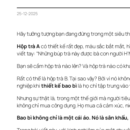
25-12-2025
Hãy tưởng tượng bạn đang đứng trong một siêu thị
Hộp trà A
 có thiết kế rất đẹp, màu sắc bắt mắt, h
viết tay: 
“Những búp trà này được bà con người H’M
Bạn sẽ cầm hộp trà nào lên? Và hộp trà nào có kh
Rất có thể là hộp trà B. Tại sao vậy? Bởi vì nó k
nghiệp khi 
thiết kế bao bì
 là họ chỉ tập trung vào
Nhưng sự thật là, trong một thế giới mà người tiê
không chỉ mua công dụng. Họ mua cả cảm xúc, ni
Bao bì không chỉ là một cái áo. Nó là sân khấu