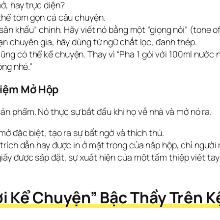
ở, hay trực diện?
thể tóm gọn cả câu chuyện.
sân khấu” chính. Hãy viết nó bằng một “giọng nói” (tone o
n chuyên gia, hãy dùng từ ngữ chắt lọc, đanh thép.
ng có thể kể chuyện. Thay vì “Pha 1 gói với 100ml nước nó
óng nhé.”
hiệm Mở Hộp
n phẩm. Nó thực sự bắt đầu khi họ về nhà và mở nó ra.
ở đặc biệt, tạo ra sự bất ngờ và thích thú.
trích dẫn hay được in ở mặt trong của nắp hộp, chỉ người
iấy được sắp đặt, sự xuất hiện của một tấm thiệp viết ta
i Kể Chuyện” Bậc Thầy Trên K