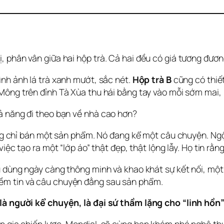
, phân vân giữa hai hộp trà. Cả hai đều có giá tương đươn
ình ảnh lá trà xanh mướt, sắc nét. 
Hộp trà B
 cũng có thiế
ông trên đỉnh Tà Xùa thu hái bằng tay vào mỗi sớm mai, 
ả năng đi theo bạn về nhà cao hơn?
hông chỉ bán một sản phẩm. Nó đang kể một câu chuyện. Ng
 việc tạo ra một “lớp áo” thật đẹp, thật lộng lẫy. Họ tin rằn
u dùng ngày càng thông minh và khao khát sự kết nối, một
ềm tin và câu chuyện đằng sau sản phẩm.
, là người kể chuyện, là đại sứ thầm lặng cho “linh hồ