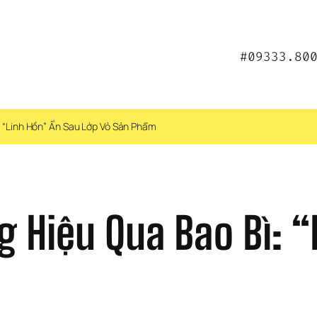
#09333.80
 “Linh Hồn” Ẩn Sau Lớp Vỏ Sản Phẩm
 Hiệu Qua Bao Bì: “