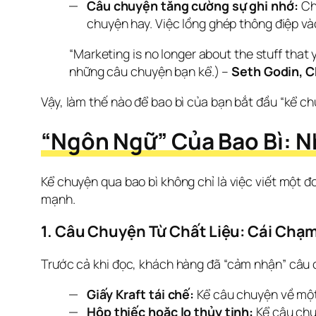
Câu chuyện tăng cường sự ghi nhớ:
Chú
chuyện hay. Việc lồng ghép thông điệp và
“Marketing is no longer about the stuff that 
những câu chuyện bạn kể.) – 
Seth Godin, C
Vậy, làm thế nào để bao bì của bạn bắt đầu “kể c
“Ngôn Ngữ” Của Bao Bì: 
Kể chuyện qua bao bì không chỉ là việc viết một đo
mạnh.
1. Câu Chuyện Từ Chất Liệu: Cái Chạm
Trước cả khi đọc, khách hàng đã “cảm nhận” câu 
Giấy Kraft tái chế:
Kể câu chuyện về mộ
Hộp thiếc hoặc lọ thủy tinh:
Kể câu chu