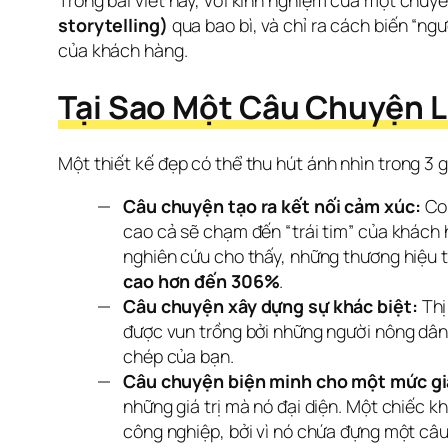
Trong bài viết này, với kinh nghiệm của một chuy
storytelling)
 qua bao bì, và chỉ ra cách biến “n
của khách hàng.
Tại Sao Một Câu Chuyện L
Một thiết kế đẹp có thể thu hút ánh nhìn trong 3 
Câu chuyện tạo ra kết nối cảm xúc:
Con
cao cả sẽ chạm đến “trái tim” của khách
nghiên cứu cho thấy, những thương hiệu 
cao hơn đến 306%
.
Câu chuyện xây dựng sự khác biệt:
Thị
được vun trồng bởi những người nông dân 
chép của bạn.
Câu chuyện biện minh cho một mức gi
những giá trị mà nó đại diện. Một chiếc k
công nghiệp, bởi vì nó chứa đựng một câu