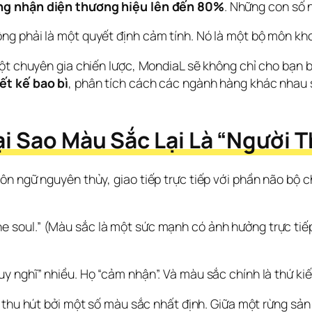
ng nhận diện thương hiệu lên đến 80%
. Những con số n
g phải là một quyết định cảm tính. Nó là một bộ môn kho
ột chuyên gia chiến lược, MondiaL sẽ không chỉ cho bạn b
ết kế bao bì
, phân tích cách các ngành hàng khác nhau s
ại Sao Màu Sắc Lại Là “Người 
ôn ngữ nguyên thủy, giao tiếp trực tiếp với phần não bộ 
e soul.”
 (Màu sắc là một sức mạnh có ảnh hưởng trực tiếp
y nghĩ” nhiều. Họ “cảm nhận”. Và màu sắc chính là thứ ki
 thu hút bởi một số màu sắc nhất định. Giữa một rừng sản