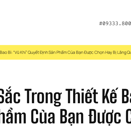
#09333.80
 Bao Bì: “Vũ Khí” Quyết Định Sản Phẩm Của Bạn Được Chọn Hay Bị Lãng 
c Trong Thiết Kế Ba
hẩm Của Bạn Được C