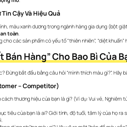
 mộng mơ
.
 Tin Cậy Và Hiệu Quả
ính, màu xanh dương trong ngành hàng gia dụng (bột giặt
à an toàn
.
cho các sản phẩm có yếu tố “thiên nhiên”, “diệt khuẩn” h
t Bán Hàng” Cho Bao Bì Của B
? Đừng bắt đầu bằng câu hỏi “mình thích màu gì?”. Hãy b
tomer – Competitor)
 cách thương hiệu của bạn là gì? (Ví dụ: Vui vẻ, Nghiêm 
 tiêu của bạn là ai? Giới tính, độ tuổi, tâm lý của họ ra
i.