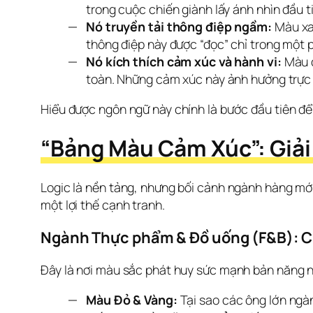
trong cuộc chiến giành lấy ánh nhìn đầu t
Nó truyền tải thông điệp ngầm:
Màu xan
thông điệp này được “đọc” chỉ trong một p
Nó kích thích cảm xúc và hành vi:
Màu đ
toàn. Những cảm xúc này ảnh hưởng trực t
Hiểu được ngôn ngữ này chính là bước đầu tiên để 
“Bảng Màu Cảm Xúc”: Giả
Logic là nền tảng, nhưng bối cảnh ngành hàng mớ
một lợi thế cạnh tranh.
Ngành Thực phẩm & Đồ uống (F&B): C
Đây là nơi màu sắc phát huy sức mạnh bản năng n
Màu Đỏ & Vàng:
Tại sao các ông lớn ngà