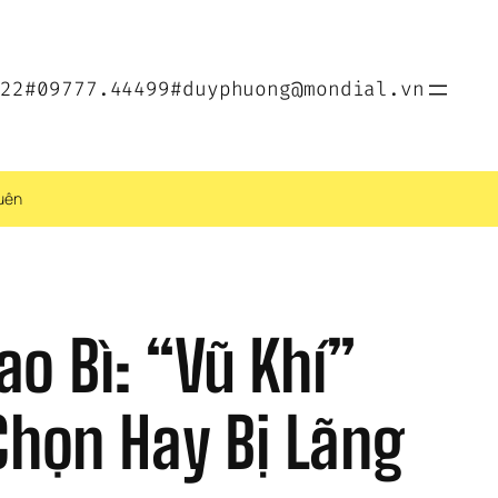
022
#09777.44499
#duyphuong@mondial.vn
Quên
o Bì: “Vũ Khí” 
họn Hay Bị Lãng 