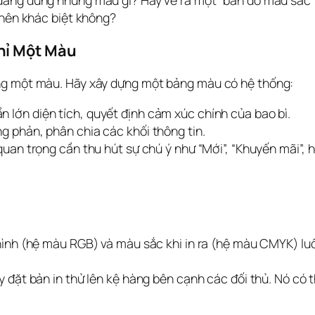
đang dùng những màu gì? Hãy vẽ ra một “bản đồ màu sắc” 
 nên khác biệt không?
hỉ Một Màu
ùng một màu. Hãy xây dựng một bảng màu có hệ thống:
 lớn diện tích, quyết định cảm xúc chính của bao bì.
g phản, phân chia các khối thông tin.
uan trọng cần thu hút sự chú ý như “Mới”, “Khuyến mãi”, ho
nh (hệ màu RGB) và màu sắc khi in ra (hệ màu CMYK) luôn
 đặt bản in thử lên kệ hàng bên cạnh các đối thủ. Nó có 