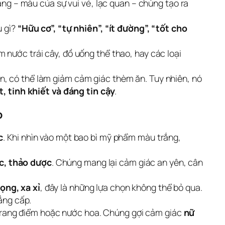
àng – màu của sự vui vẻ, lạc quan – chúng tạo ra
u gì?
“Hữu cơ”, “tự nhiên”, “ít đường”, “tốt cho
 nước trái cây, đồ uống thể thao, hay các loại
ên, có thể làm giảm cảm giác thèm ăn. Tuy nhiên, nó
t, tinh khiết và đáng tin cậy
.
p
c
. Khi nhìn vào một bao bì mỹ phẩm màu trắng,
c, thảo dược
. Chúng mang lại cảm giác an yên, cân
ọng, xa xỉ
, đây là những lựa chọn không thể bỏ qua.
ẳng cấp.
trang điểm hoặc nước hoa. Chúng gợi cảm giác
nữ