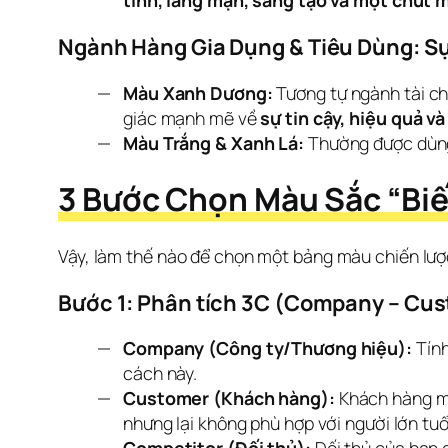
tính, lãng mạn, sáng tạo và một chút
Ngành Hàng Gia Dụng & Tiêu Dùng: Sự
Màu Xanh Dương:
Tương tự ngành tài ch
giác mạnh mẽ về
sự tin cậy, hiệu quả v
Màu Trắng & Xanh Lá:
Thường được dùng 
3 Bước Chọn Màu Sắc “Biế
Vậy, làm thế nào để chọn một bảng màu chiến lược
Bước 1: Phân tích 3C (Company – Cus
Company (Công ty/Thương hiệu):
Tính
cách này.
Customer (Khách hàng):
Khách hàng mục
nhưng lại không phù hợp với người lớn tuổ