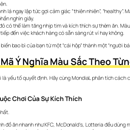
iên.
h lá ngay lập tức gợi cảm giác “thiên nhiên”, “healthy”. 
hần nghìn giây.
ỏ có thể làm tăng nhịp tim và kích thích sự thèm ăn. Màu
iếp đến việc khách hàng có sẵn sàng rút ví hay không.
biến bao bì của bạn từ một “cái hộp” thành một “người bá
i Mã Ý Nghĩa Màu Sắc Theo Từ
i là yếu tố quyết định. Hãy cùng MondiaL phân tích cách
uộc Chơi Của Sự Kích Thích
hất.
nh đồ ăn nhanh như KFC, McDonald’s, Lotteria đều dùng 