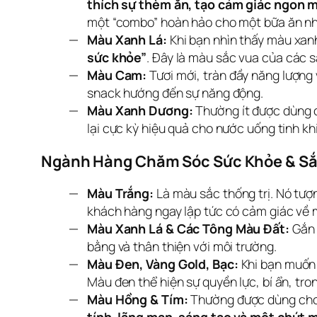
thích sự thèm ăn, tạo cảm giác ngon 
một “combo” hoàn hảo cho một bữa ăn nh
Màu Xanh Lá:
Khi bạn nhìn thấy màu xanh
sức khỏe”
. Đây là màu sắc vua của các 
Màu Cam:
Tươi mới, tràn đầy năng lượng 
snack hướng đến sự năng động.
Màu Xanh Dương:
Thường ít được dùng c
lại cực kỳ hiệu quả cho nước uống tinh k
Ngành Hàng Chăm Sóc Sức Khỏe & Sắc 
Màu Trắng:
Là màu sắc thống trị. Nó tượ
khách hàng ngay lập tức có cảm giác về m
Màu Xanh Lá & Các Tông Màu Đất:
Gắn 
bằng và thân thiện với môi trường.
Màu Đen, Vàng Gold, Bạc:
Khi bạn muốn 
Màu đen thể hiện sự quyền lực, bí ẩn, tro
Màu Hồng & Tím:
Thường được dùng cho 