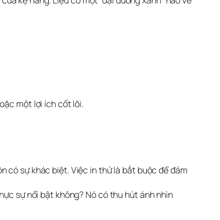
của kệ hàng. Liệu có một “đại dương xanh” nào về
ặc một lợi ích cốt lõi.
 có sự khác biệt. Việc in thử là bắt buộc để đảm
thực sự nổi bật không? Nó có thu hút ánh nhìn