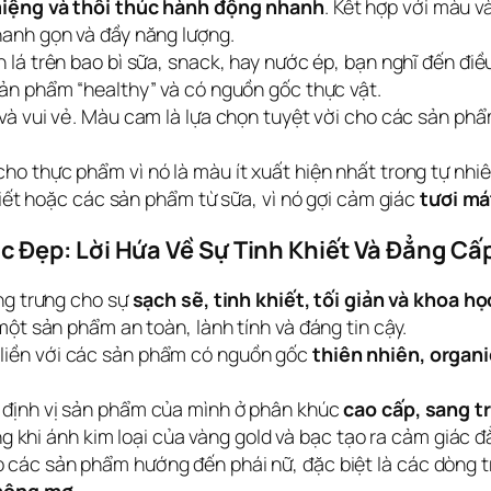
miệng và thôi thúc hành động nhanh
. Kết hợp với màu v
anh gọn và đầy năng lượng.
 lá trên bao bì sữa, snack, hay nước ép, bạn nghĩ đến điề
sản phẩm “healthy” và có nguồn gốc thực vật.
và vui vẻ. Màu cam là lựa chọn tuyệt vời cho các sản phẩm
ho thực phẩm vì nó là màu ít xuất hiện nhất trong tự nhi
hiết hoặc các sản phẩm từ sữa, vì nó gợi cảm giác
tươi má
Đẹp: Lời Hứa Về Sự Tinh Khiết Và Đẳng Cấ
ng trưng cho sự
sạch sẽ, tinh khiết, tối giản và khoa họ
ột sản phẩm an toàn, lành tính và đáng tin cậy.
liền với các sản phẩm có nguồn gốc
thiên nhiên, organi
định vị sản phẩm của mình ở phân khúc
cao cấp, sang tr
ng khi ánh kim loại của vàng gold và bạc tạo ra cảm giác đ
các sản phẩm hướng đến phái nữ, đặc biệt là các dòng 