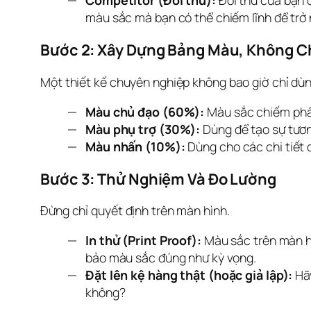
Competitor (Đối thủ):
Đối thủ của bạn 
màu sắc mà bạn có thể chiếm lĩnh để trở
Bước 2: Xây Dựng Bảng Màu, Không C
Một thiết kế chuyên nghiệp không bao giờ chỉ d
Màu chủ đạo (60%):
Màu sắc chiếm phần
Màu phụ trợ (30%):
Dùng để tạo sự tươn
Màu nhấn (10%):
Dùng cho các chi tiết q
Bước 3: Thử Nghiệm Và Đo Lường
Đừng chỉ quyết định trên màn hình.
In thử (Print Proof):
Màu sắc trên màn hì
bảo màu sắc đúng như kỳ vọng.
Đặt lên kệ hàng thật (hoặc giả lập):
Hãy
không?