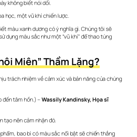
ày không biết nói dối.
a học, một vũ khí chiến lược.
iết màu xanh dương có ý nghĩa gì. Chúng tôi sẽ 
ử dụng màu sắc như một “vũ khí” để thao túng 
Thôi Miên” Thầm Lặng?
chịu trách nhiệm về cảm xúc và bản năng của chúng 
 đến tâm hồn.) – 
Wassily Kandinsky, Họa sĩ 
ến tạo nên cảm nhận đó.
 phẩm, bao bì có màu sắc nổi bật sẽ chiến thắng