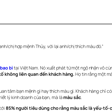
nh/chị hợp mệnh Thủy, với lại anh/chị thích màu đó.”
 bao bì
tại Việt Nam. Nó xuất phát từ một ngộ nhận vô cùn
tố không liên quan đến khách hàng.
 Họ tin rằng một mà
 quan tâm bạn mệnh gì hay thích màu gì. Khách hàng chỉ có
riết lý kinh doanh của bạn, mà là 
màu sắc
.
ới 
85% người tiêu dùng cho rằng màu sắc là yếu-tố