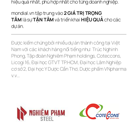
hiệu quả nhất, phù hợp nhất cho từng doanh nghiệp.
mondial.vn tập trung vào 
2 GIÁ TRỊ TRỌNG 
TÂM 
là sự 
TẬN TÂM
 và triển khai 
HIỆU QUẢ
 cho các 
dự án.
Được kiểm chứng bởi nhiều dự án thành công tại Việt 
Nam với các khách hàng nổi tiếng như: Trúc Nghinh 
Phong, Tập đoàn Nghiêm Phạm holdings, Coteccons, 
Licogi 16, Đại học GTVT TP.HCM, Đại học Lâm Nghiệp 
cơ sở 2, Đại học Y Dược Cần Thơ, Dược phẩm VNpharma 
v.v…