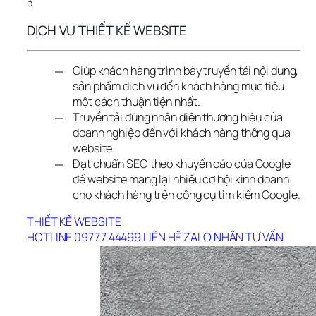
3
DỊCH VỤ THIẾT KẾ WEBSITE
Giúp khách hàng trình bày truyền tải nội dung,
sản phẩm dịch vụ đến khách hàng mục tiêu
một cách thuận tiện nhất.
Truyền tải đúng nhận diện thương hiệu của
doanh nghiệp đến với khách hàng thông qua
website.
Đạt chuẩn SEO theo khuyến cáo của Google
để website mang lại nhiều cơ hội kinh doanh
cho khách hàng trên công cụ tìm kiếm Google.
THIẾT KẾ WEBSITE
HOTLINE 09777.44499
LIÊN HỆ ZALO
NHẬN TƯ VẤN