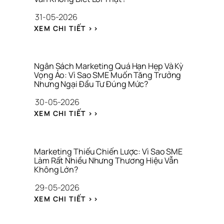
Ỉ 
Ả
31-05-2026
L
O 
À 
: 
S
XEM CHI TIẾT >>
C
N
Á
Ô
H
T 
N
Ầ
T
G 
M 
H
Ngân Sách Marketing Quá Hạn Hẹp Và Kỳ 
T
L
Vọng Ảo: Vì Sao SME Muốn Tăng Trưởng 
Ư
H
Nhưng Ngại Đầu Tư Đúng Mức?
Ẫ
Ơ
Ứ
N 
N
30-05-2026
C 
G
G 
V
: 
I
H
XEM CHI TIẾT >>
I
N
Ữ
I
R
G
A 
Ệ
A
Â
T
U
L
N 
À
Marketing Thiếu Chiến Lược: Vì Sao SME 
S
Làm Rất Nhiều Nhưng Thương Hiệu Vẫn 
I 
Không Lớn?
Á
C
C
H
29-05-2026
H 
Í
: 
M
N
XEM CHI TIẾT >>
M
A
H 
A
R
C