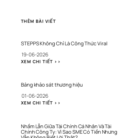
THÊM BÀI VIẾT
STEPPS Không Chỉ Là Công Thức Viral
19-06-2026
: 
XEM CHI TIẾT >>
S
T
E
P
Bảng khảo sát thương hiệu
P
01-06-2026
S 
K
: 
XEM CHI TIẾT >>
H
B
Ô
Ả
N
N
G 
G 
Nhầm Lẫn Giữa Tài Chính Cá Nhân Và Tài 
C
K
Chính Công Ty: Vì Sao SME Có Tiền Nhưng 
H
Vẫn Không Biết Lời Thật?
H