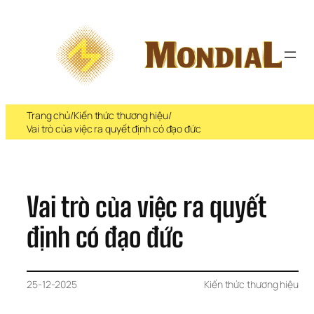
Chuyển 
đến 
phần 
nội 
dung
Trang chủ
/
Kiến thức thương hiệu
/
Vai trò của việc ra quyết định có đạo đức
Vai trò của việc ra quyết 
định có đạo đức
25-12-2025
Kiến thức thương hiệu