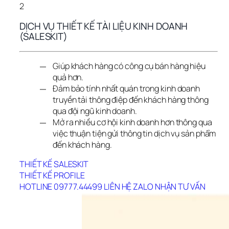
2
DỊCH VỤ THIẾT KẾ TÀI LIỆU KINH DOANH 
(SALESKIT)
Giúp khách hàng có công cụ bán hàng hiệu
quả hơn.
Đảm bảo tính nhất quán trong kinh doanh
truyền tải thông điệp đến khách hàng thông
qua đội ngũ kinh doanh.
Mở ra nhiều cơ hội kinh doanh hơn thông qua
việc thuận tiện gửi thông tin dịch vụ sản phẩm
đến khách hàng.
THIẾT KẾ SALESKIT
THIẾT KẾ PROFILE
HOTLINE 09777.44499
LIÊN HỆ ZALO
NHẬN TƯ VẤN