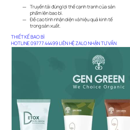
Truyền tải đúng lợi thế cạnh tranh của sản
phẩm lên bao bì.
Đề cao tính nhận diện và hiệu quả kinh tế
trong sản xuất.
THIẾT KẾ BAO BÌ
HOTLINE 09777.44499
LIÊN HỆ ZALO
NHẬN TƯ VẤN