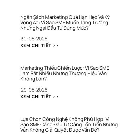
Ô
H
T 
N
Ầ
T
G 
M 
H
Ngân Sách Marketing Quá Hạn Hẹp Và Kỳ 
T
L
Vọng Ảo: Vì Sao SME Muốn Tăng Trưởng 
Ư
H
Nhưng Ngại Đầu Tư Đúng Mức?
Ẫ
Ơ
Ứ
N 
N
30-05-2026
C 
G
G 
V
: 
I
H
XEM CHI TIẾT >>
I
N
Ữ
I
R
G
A 
Ệ
A
Â
T
U
L
N 
À
Marketing Thiếu Chiến Lược: Vì Sao SME 
S
Làm Rất Nhiều Nhưng Thương Hiệu Vẫn 
I 
Không Lớn?
Á
C
C
H
29-05-2026
H 
Í
: 
M
N
XEM CHI TIẾT >>
M
A
H 
A
R
C
R
K
Á 
K
E
N
Lựa Chọn Công Nghệ Không Phù Hợp: Vì 
E
Sao SME Càng Đầu Tư Càng Tốn Tiền Nhưng 
T
H
Vẫn Không Giải Quyết Được Vấn Đề?
T
I
Â