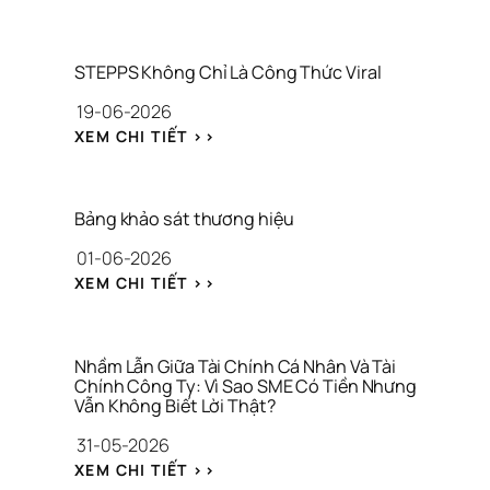
STEPPS Không Chỉ Là Công Thức Viral
19-06-2026
: 
XEM CHI TIẾT >>
S
T
E
P
Bảng khảo sát thương hiệu
P
01-06-2026
S 
K
: 
XEM CHI TIẾT >>
H
B
Ô
Ả
N
N
G 
G 
Nhầm Lẫn Giữa Tài Chính Cá Nhân Và Tài 
C
K
Chính Công Ty: Vì Sao SME Có Tiền Nhưng 
H
Vẫn Không Biết Lời Thật?
H
Ỉ 
Ả
31-05-2026
L
O 
À 
: 
S
XEM CHI TIẾT >>
C
N
Á