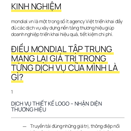
KINH NGHIỆM
mondial.vn là một trong số ít agency Việt triển khai đầy 
đủ các dịch vụ xây dựng nền tảng thương hiệu giúp 
doanh nghiệp triển khai hiệu quả, tiết kiệm chi phí.
ĐIỀU MONDIAL TẬP TRUNG 
MANG LẠI GIÁ TRỊ TRONG 
TỪNG DỊCH VỤ CỦA MÌNH LÀ 
GÌ?
1
DỊCH VỤ THIẾT KẾ LOGO – NHẬN DIỆN 
THƯƠNG HIỆU
Truyền tải đúng những giá trị, thông điệp nổi