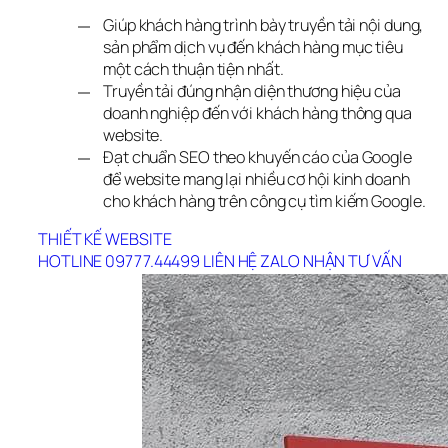
Giúp khách hàng trình bày truyền tải nội dung,
sản phẩm dịch vụ đến khách hàng mục tiêu
một cách thuận tiện nhất.
Truyền tải đúng nhận diện thương hiệu của
doanh nghiệp đến với khách hàng thông qua
website.
Đạt chuẩn SEO theo khuyến cáo của Google
để website mang lại nhiều cơ hội kinh doanh
cho khách hàng trên công cụ tìm kiếm Google.
THIẾT KẾ WEBSITE
HOTLINE 09777.44499
LIÊN HỆ ZALO
NHẬN TƯ VẤN