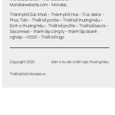
G
Mondialwebsite.com
 – 
MondiaL
I
Ả
Thành phố Sức Khoẻ
 – 
Thành phố Hoa 
– 
Trúc dekor
 – 
I 
Phúc Tiến 
– 
Thiết kế profile
 – 
Thiết kế thương hiệu
 – 
Q
Định vị thương hiệu 
– 
Thiết kế profile
 – 
Thiết kế bao bì
 – 
U
Sacomreal
 – 
thành lập công ty
 – 
thành lập doanh 
Y
Ế
nghiệp
 – 
v1000
 – 
Thiết kế logo
T 
Đ
Ư
Ợ
C 
Copyright 2026
Đơn vị tư vấn chiến lược thương hiệu.
V
Ấ
Thiết kế bởi 
Mondial.vn
N 
Đ
Ề
?