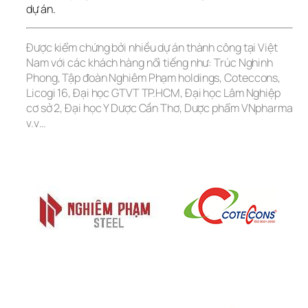
dự án.
Được kiểm chứng bởi nhiều dự án thành công tại Việt 
Nam với các khách hàng nổi tiếng như: Trúc Nghinh 
Phong, Tập đoàn Nghiêm Phạm holdings, Coteccons, 
Licogi 16, Đại học GTVT TP.HCM, Đại học Lâm Nghiệp 
cơ sở 2, Đại học Y Dược Cần Thơ, Dược phẩm VNpharma 
v.v…