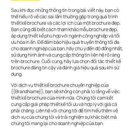
Sau khi đọc những thông tin trong bài viết này, bạn có 
thể hiểu rõ về các sai lầm thường gặp trong quá trình 
thiết kế brochure và các lợi ích của một brochure đẹp. 
Bạn cũng đã biết cách tham khảo mẫu brochure đẹp, 
áp dụng thiết kế phù hợp với ngành công nghiệp và tối 
ưu hóa in ấn. Để đảm bảo hiệu quả truyền thông tối đa 
cho doanh nghiệp của bạn, hãy chú ý đến độ đồng nhất, 
sử dụng hình ảnh và cung cấp thông tin liên hệ rõ ràng 
trên brochure. Cuối cùng, hãy lựa chọn đối tác thiết kế 
brochure đáng tin cậy và đánh giá hiệu quả sau khi sử 
dụng.
Với dịch vụ thiết kế brochure chuyên nghiệp của 
{{BrandName}}, bạn sẽ không còn phải lo lắng về việc 
thiết kế brochure của mình nữa. Chúng tôi cam kết 
cung cấp giải pháp thiết kế tối ưu và hợp lý với giá cả 
phải chăng. Liên hệ với chúng tôi để tìm hiểu thêm về 
dịch vụ của chúng tôi và trải nghiệm sự khác biệt mà 
chúng tôi mang lại cho doanh nghiệp của bạn.