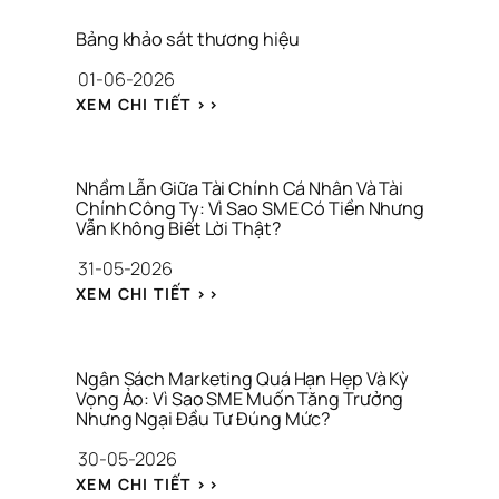
E
P
Bảng khảo sát thương hiệu
P
01-06-2026
S 
K
: 
XEM CHI TIẾT >>
H
B
Ô
Ả
N
N
G 
G 
Nhầm Lẫn Giữa Tài Chính Cá Nhân Và Tài 
C
K
Chính Công Ty: Vì Sao SME Có Tiền Nhưng 
H
Vẫn Không Biết Lời Thật?
H
Ỉ 
Ả
31-05-2026
L
O 
À 
: 
S
XEM CHI TIẾT >>
C
N
Á
Ô
H
T 
N
Ầ
T
G 
M 
H
Ngân Sách Marketing Quá Hạn Hẹp Và Kỳ 
T
L
Vọng Ảo: Vì Sao SME Muốn Tăng Trưởng 
Ư
H
Nhưng Ngại Đầu Tư Đúng Mức?
Ẫ
Ơ
Ứ
N 
N
30-05-2026
C 
G
G 
V
: 
I
H
XEM CHI TIẾT >>