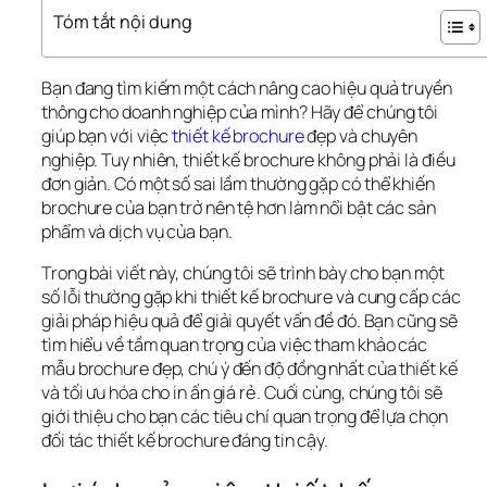
Tóm tắt nội dung
Bạn đang tìm kiếm một cách nâng cao hiệu quả truyền 
thông cho doanh nghiệp của mình? Hãy để chúng tôi 
giúp bạn với việc 
thiết kế brochure 
đẹp và chuyên 
nghiệp. Tuy nhiên, thiết kế brochure không phải là điều 
đơn giản. Có một số sai lầm thường gặp có thể khiến 
brochure của bạn trở nên tệ hơn làm nổi bật các sản 
phẩm và dịch vụ của bạn.
Trong bài viết này, chúng tôi sẽ trình bày cho bạn một 
số lỗi thường gặp khi thiết kế brochure và cung cấp các 
giải pháp hiệu quả để giải quyết vấn đề đó. Bạn cũng sẽ 
tìm hiểu về tầm quan trọng của việc tham khảo các 
mẫu brochure đẹp, chú ý đến độ đồng nhất của thiết kế 
và tối ưu hóa cho in ấn giá rẻ. Cuối cùng, chúng tôi sẽ 
giới thiệu cho bạn các tiêu chí quan trọng để lựa chọn 
đối tác thiết kế brochure đáng tin cậy.