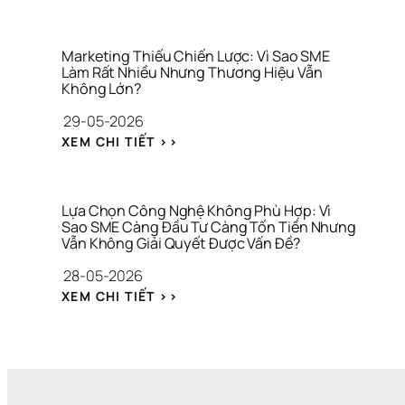
I
N
Ữ
I
R
G
A 
Ệ
A
Â
T
U
L
N 
À
Marketing Thiếu Chiến Lược: Vì Sao SME 
S
Làm Rất Nhiều Nhưng Thương Hiệu Vẫn 
I 
Không Lớn?
Á
C
C
H
29-05-2026
H 
Í
: 
M
N
XEM CHI TIẾT >>
M
A
H 
A
R
C
R
K
Á 
K
E
N
Lựa Chọn Công Nghệ Không Phù Hợp: Vì 
E
Sao SME Càng Đầu Tư Càng Tốn Tiền Nhưng 
T
H
Vẫn Không Giải Quyết Được Vấn Đề?
T
I
Â
I
N
N 
28-05-2026
N
G 
V
: 
G 
Q
À 
XEM CHI TIẾT >>
L
T
U
T
Ự
H
Á 
À
A 
I
H
I 
C
Ế
Ạ
C
H
U 
N 
H
Ọ
C
H
Í