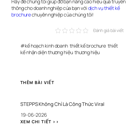
Hãy để chúng tôi giúp đỡ bạn nâng cao hiệu quả truyền 
thông cho doanh nghiệp của bạn với 
dịch vụ thiết kế 
brochure
 chuyên nghiệp của chúng tôi!
Đánh giá bài viết
#
kế hoạch kinh doanh
thiết kế brochure
thiết 
kế nhận diện thương hiệu
thương hiệu
THÊM BÀI VIẾT
STEPPS Không Chỉ Là Công Thức Viral
19-06-2026
: 
XEM CHI TIẾT >>
S
T