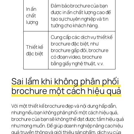
Đảm bảo brochure của bạn
In ấn
được in ấn chất lượng cao để
chất
tạo sự chuyên nghiệp và tin
lượng
tưởng cho khách hàng.
Cung cấp các dịch vụ thiết kế
brochure đặc biệt, như
Thiết kế
brochure gấp đôi, brochure
đặc biệt
có đoạn video, brochure
bằng giấy nghệ thuật, v.v.
Sai lầm khi không phân phối 
brochure một cách hiệu quả
Với một thiết kế brochure đẹp và nội dung hấp dẫn, 
nhưng nếu bạn không phân phối một cách hiệu quả, 
brochure của bạn sẽ không thể đạt được tầm hiệu quả 
như mong muốn. Để giúp doanh nghiệp nâng cao hiệu 
quả truyền thông và giới thiệu sản phẩm, dịch vụ của 