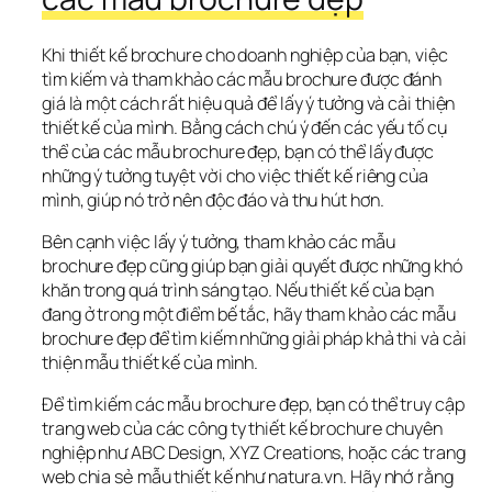
Khi thiết kế brochure cho doanh nghiệp của bạn, việc 
tìm kiếm và tham khảo các mẫu brochure được đánh 
giá là một cách rất hiệu quả để lấy ý tưởng và cải thiện 
thiết kế của mình. Bằng cách chú ý đến các yếu tố cụ 
thể của các mẫu brochure đẹp, bạn có thể lấy được 
những ý tưởng tuyệt vời cho việc thiết kế riêng của 
mình, giúp nó trở nên độc đáo và thu hút hơn.
Bên cạnh việc lấy ý tưởng, tham khảo các mẫu 
brochure đẹp cũng giúp bạn giải quyết được những khó 
khăn trong quá trình sáng tạo. Nếu thiết kế của bạn 
đang ở trong một điểm bế tắc, hãy tham khảo các mẫu 
brochure đẹp để tìm kiếm những giải pháp khả thi và cải 
thiện mẫu thiết kế của mình.
Để tìm kiếm các mẫu brochure đẹp, bạn có thể truy cập 
trang web của các công ty thiết kế brochure chuyên 
nghiệp như ABC Design, XYZ Creations, hoặc các trang 
web chia sẻ mẫu thiết kế như natura.vn. Hãy nhớ rằng 