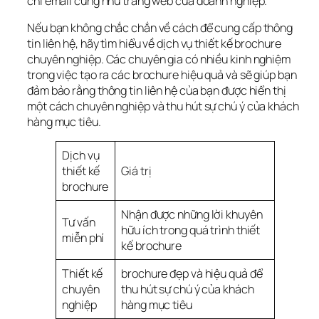
chỉ email cũng như trang web của doanh nghiệp.
Nếu bạn không chắc chắn về cách để cung cấp thông 
tin liên hệ, hãy tìm hiểu về dịch vụ thiết kế brochure 
chuyên nghiệp. Các chuyên gia có nhiều kinh nghiệm 
trong việc tạo ra các brochure hiệu quả và sẽ giúp bạn 
đảm bảo rằng thông tin liên hệ của bạn được hiển thị 
một cách chuyên nghiệp và thu hút sự chú ý của khách 
hàng mục tiêu.
Dịch vụ
thiết kế
Giá trị
brochure
Nhận được những lời khuyên
Tư vấn
hữu ích trong quá trình thiết
miễn phí
kế brochure
Thiết kế
brochure đẹp và hiệu quả để
chuyên
thu hút sự chú ý của khách
nghiệp
hàng mục tiêu