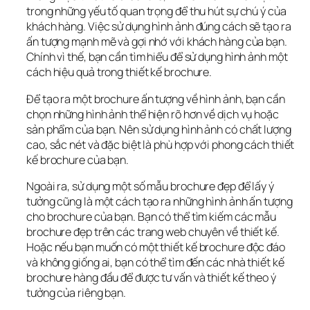
trong những yếu tố quan trọng để thu hút sự chú ý của 
khách hàng. Việc sử dụng hình ảnh đúng cách sẽ tạo ra 
ấn tượng mạnh mẽ và gợi nhớ với khách hàng của bạn. 
Chính vì thế, bạn cần tìm hiểu để sử dụng hình ảnh một 
cách hiệu quả trong thiết kế brochure.
Để tạo ra một brochure ấn tượng về hình ảnh, bạn cần 
chọn những hình ảnh thể hiện rõ hơn về dịch vụ hoặc 
sản phẩm của bạn. Nên sử dụng hình ảnh có chất lượng 
cao, sắc nét và đặc biệt là phù hợp với phong cách thiết 
kế brochure của bạn.
Ngoài ra, sử dụng một số mẫu brochure đẹp để lấy ý 
tưởng cũng là một cách tạo ra những hình ảnh ấn tượng 
cho brochure của bạn. Bạn có thể tìm kiếm các mẫu 
brochure đẹp trên các trang web chuyên về thiết kế. 
Hoặc nếu bạn muốn có một thiết kế brochure độc đáo 
và không giống ai, bạn có thể tìm đến các nhà thiết kế 
brochure hàng đầu để được tư vấn và thiết kế theo ý 
tưởng của riêng bạn.