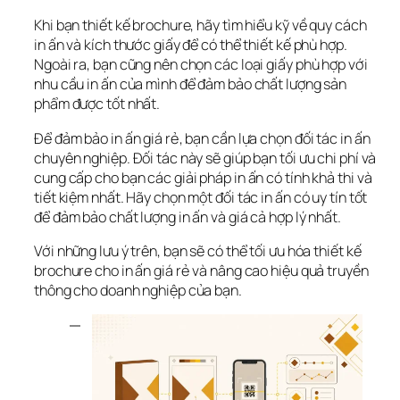
Khi bạn thiết kế brochure, hãy tìm hiểu kỹ về quy cách 
in ấn và kích thước giấy để có thể thiết kế phù hợp. 
Ngoài ra, bạn cũng nên chọn các loại giấy phù hợp với 
nhu cầu in ấn của mình để đảm bảo chất lượng sản 
phẩm được tốt nhất.
Để đảm bảo in ấn giá rẻ, bạn cần lựa chọn đối tác in ấn 
chuyên nghiệp. Đối tác này sẽ giúp bạn tối ưu chi phí và 
cung cấp cho bạn các giải pháp in ấn có tính khả thi và 
tiết kiệm nhất. Hãy chọn một đối tác in ấn có uy tín tốt 
để đảm bảo chất lượng in ấn và giá cả hợp lý nhất.
Với những lưu ý trên, bạn sẽ có thể tối ưu hóa thiết kế 
brochure cho in ấn giá rẻ và nâng cao hiệu quả truyền 
thông cho doanh nghiệp của bạn.