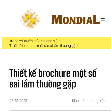
Chuyển 
đến 
phần 
nội 
dung
Trang chủ
/
Kiến thức thương hiệu
/
Thiết kế brochure một số sai lầm thường gặp
Thiết kế brochure một số 
sai lầm thường gặp
25-12-2025
Kiến thức thương hiệu