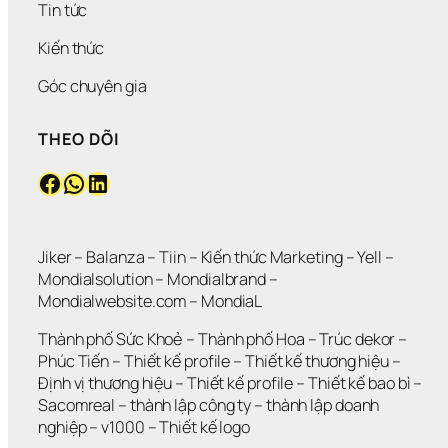
Ề
H
T
?
Tin tức
N 
Ô
Ư 
N
N
Đ
Kiến thức
H
G 
Ú
Ư
L
N
Góc chuyên gia
N
Ớ
G 
G 
N
M
THEO DÕI
V
?
Ứ
Ẫ
C
Facebook
WhatsApp
LinkedIn
N 
?
K
H
Ô
N
Jiker 
– 
Balanza
 – 
Tiin
 – 
Kiến thức Marketing
 – 
Yell
 – 
G 
Mondialsolution
 – 
Mondialbrand
 – 
G
Mondialwebsite.com
 – 
MondiaL
I
Ả
Thành phố Sức Khoẻ
 – 
Thành phố Hoa 
– 
Trúc dekor
 – 
I 
Phúc Tiến 
– 
Thiết kế profile
 – 
Thiết kế thương hiệu
 – 
Q
Định vị thương hiệu 
– 
Thiết kế profile
 – 
Thiết kế bao bì
 – 
U
Sacomreal
 – 
thành lập công ty
 – 
thành lập doanh 
Y
Ế
nghiệp
 – 
v1000
 – 
Thiết kế logo
T 