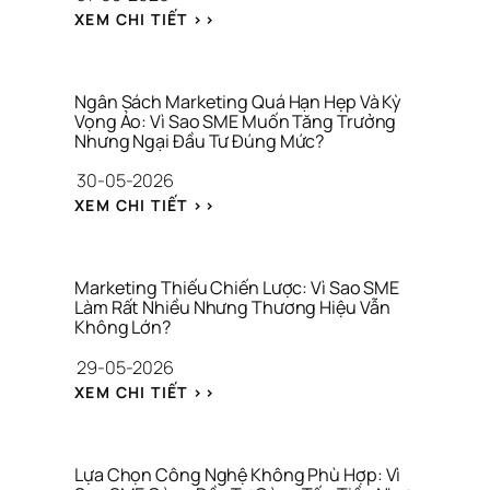
À 
: 
S
XEM CHI TIẾT >>
C
N
Á
Ô
H
T 
N
Ầ
T
G 
M 
H
Ngân Sách Marketing Quá Hạn Hẹp Và Kỳ 
T
L
Vọng Ảo: Vì Sao SME Muốn Tăng Trưởng 
Ư
H
Nhưng Ngại Đầu Tư Đúng Mức?
Ẫ
Ơ
Ứ
N 
N
30-05-2026
C 
G
G 
V
: 
I
H
XEM CHI TIẾT >>
I
N
Ữ
I
R
G
A 
Ệ
A
Â
T
U
L
N 
À
Marketing Thiếu Chiến Lược: Vì Sao SME 
S
Làm Rất Nhiều Nhưng Thương Hiệu Vẫn 
I 
Không Lớn?
Á
C
C
H
29-05-2026
H 
Í
: 
M
N
XEM CHI TIẾT >>
M
A
H 
A
R
C
R
K
Á 
K
E
N
Lựa Chọn Công Nghệ Không Phù Hợp: Vì 