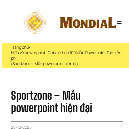
Chuyển 
đến 
phần 
nội 
dung
Trang chủ
/
Hiểu về powerpoint -Chia sẻ hơn 100 Mẫu Powerpoint Tải miễn 
phí
/
Sportzone – Mẫu powerpoint hiện đại
Sportzone – Mẫu 
powerpoint hiện đại
25-12-2025