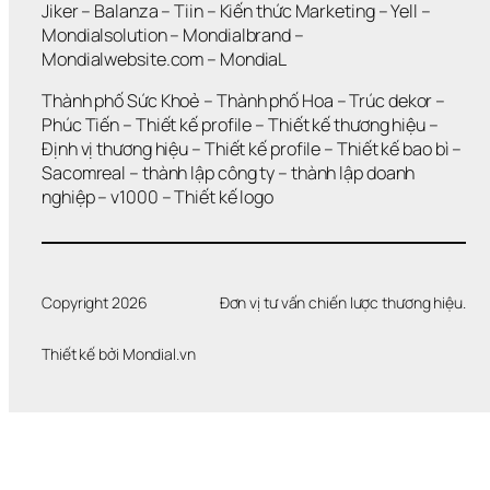
N
Jiker 
– 
Balanza
 – 
Tiin
 – 
Kiến thức Marketing
 – 
Yell
 – 
G 
Mondialsolution
 – 
Mondialbrand
 – 
G
Mondialwebsite.com
 – 
MondiaL
I
Ả
Thành phố Sức Khoẻ
 – 
Thành phố Hoa 
– 
Trúc dekor
 – 
I 
Phúc Tiến 
– 
Thiết kế profile
 – 
Thiết kế thương hiệu
 – 
Q
Định vị thương hiệu 
– 
Thiết kế profile
 – 
Thiết kế bao bì
 – 
U
Sacomreal
 – 
thành lập công ty
 – 
thành lập doanh 
Y
Ế
nghiệp
 – 
v1000
 – 
Thiết kế logo
T 
Đ
Ư
Ợ
C 
Copyright 2026
Đơn vị tư vấn chiến lược thương hiệu.
V
Ấ
Thiết kế bởi 
Mondial.vn
N 
Đ
Ề
?