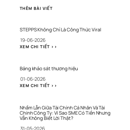
THÊM BÀI VIẾT
STEPPS Không Chỉ Là Công Thức Viral
19-06-2026
: 
XEM CHI TIẾT >>
S
T
E
P
Bảng khảo sát thương hiệu
P
01-06-2026
S 
K
: 
XEM CHI TIẾT >>
H
B
Ô
Ả
N
N
G 
G 
Nhầm Lẫn Giữa Tài Chính Cá Nhân Và Tài 
C
K
Chính Công Ty: Vì Sao SME Có Tiền Nhưng 
H
Vẫn Không Biết Lời Thật?
H
Ỉ 
Ả
31-05-2026
L
O 