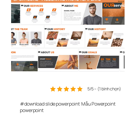
5/5 – (1 bình chọn)
#
download slide powerpoint
Mẫu Powerpoint
powerpoint