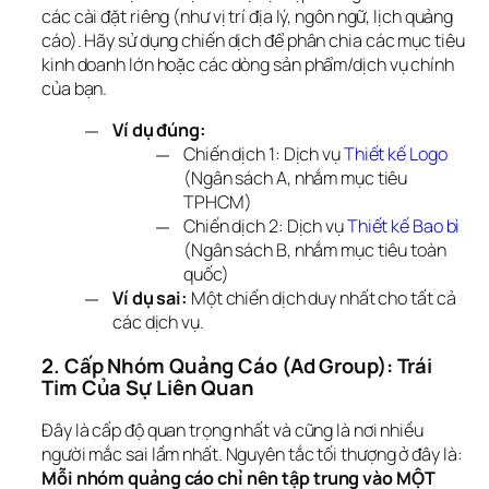
các cài đặt riêng (như vị trí địa lý, ngôn ngữ, lịch quảng 
cáo). Hãy sử dụng chiến dịch để phân chia các mục tiêu 
kinh doanh lớn hoặc các dòng sản phẩm/dịch vụ chính 
của bạn.
Ví dụ đúng:
Chiến dịch 1: Dịch vụ
Thiết kế Logo
(Ngân sách A, nhắm mục tiêu
TPHCM)
Chiến dịch 2: Dịch vụ
Thiết kế Bao bì
(Ngân sách B, nhắm mục tiêu toàn
quốc)
Ví dụ sai:
Một chiến dịch duy nhất cho tất cả
các dịch vụ.
2. Cấp Nhóm Quảng Cáo (Ad Group): Trái 
Tim Của Sự Liên Quan
Đây là cấp độ quan trọng nhất và cũng là nơi nhiều 
người mắc sai lầm nhất. Nguyên tắc tối thượng ở đây là: 
Mỗi nhóm quảng cáo chỉ nên tập trung vào MỘT 