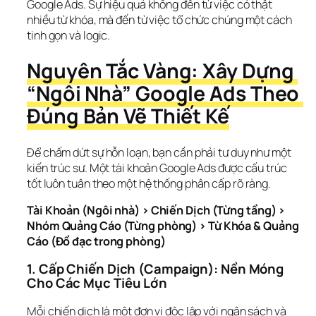
Google Ads. Sự hiệu quả không đến từ việc có thật 
nhiều từ khóa, mà đến từ việc tổ chức chúng một cách 
tinh gọn và logic.
Nguyên Tắc Vàng: Xây Dựng 
“Ngôi Nhà” Google Ads Theo 
Đúng Bản Vẽ Thiết Kế
Để chấm dứt sự hỗn loạn, bạn cần phải tư duy như một 
kiến trúc sư. Một tài khoản Google Ads được cấu trúc 
tốt luôn tuân theo một hệ thống phân cấp rõ ràng.
Tài Khoản (Ngôi nhà) > Chiến Dịch (Từng tầng) > 
Nhóm Quảng Cáo (Từng phòng) > Từ Khóa & Quảng 
Cáo (Đồ đạc trong phòng)
1. Cấp Chiến Dịch (Campaign): Nền Móng 
Cho Các Mục Tiêu Lớn
Mỗi chiến dịch là một đơn vị độc lập với ngân sách và 