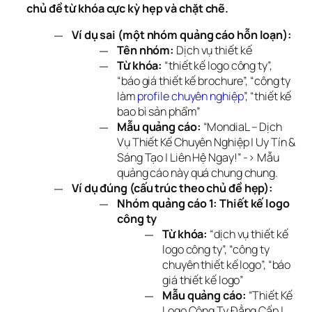
chủ đề từ khóa cực kỳ hẹp và chặt chẽ.
Ví dụ sai (một nhóm quảng cáo hỗn loạn):
Tên nhóm:
Dịch vụ thiết kế
Từ khóa:
“thiết kế logo công ty”,
“báo giá thiết kế brochure”, “công ty
làm
profile chuyên nghiệp
”, “thiết kế
bao bì sản phẩm”
Mẫu quảng cáo:
“MondiaL – Dịch
Vụ Thiết Kế Chuyên Nghiệp | Uy Tín &
Sáng Tạo | Liên Hệ Ngay!” -> Mẫu
quảng cáo này quá chung chung.
Ví dụ đúng (cấu trúc theo chủ đề hẹp):
Nhóm quảng cáo 1: Thiết kế logo
công ty
Từ khóa:
“dịch vụ thiết kế
logo công ty”, “công ty
chuyên thiết kế logo”, “báo
giá thiết kế logo”
Mẫu quảng cáo:
“Thiết Kế
Logo Công Ty Đẳng Cấp |