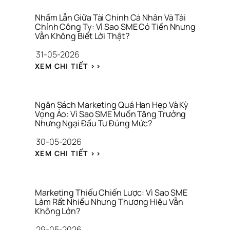
N
N
G 
G 
Nhầm Lẫn Giữa Tài Chính Cá Nhân Và Tài 
C
K
Chính Công Ty: Vì Sao SME Có Tiền Nhưng 
H
Vẫn Không Biết Lời Thật?
H
Ỉ 
Ả
31-05-2026
L
O 
À 
: 
S
XEM CHI TIẾT >>
C
N
Á
Ô
H
T 
N
Ầ
T
G 
M 
H
Ngân Sách Marketing Quá Hạn Hẹp Và Kỳ 
T
L
Vọng Ảo: Vì Sao SME Muốn Tăng Trưởng 
Ư
H
Nhưng Ngại Đầu Tư Đúng Mức?
Ẫ
Ơ
Ứ
N 
N
30-05-2026
C 
G
G 
V
: 
I
H
XEM CHI TIẾT >>
I
N
Ữ
I
R
G
A 
Ệ
A
Â
T
U
L
N 
À
Marketing Thiếu Chiến Lược: Vì Sao SME 
S
Làm Rất Nhiều Nhưng Thương Hiệu Vẫn 
I 
Không Lớn?
Á
C
C
H
29-05-2026
H 