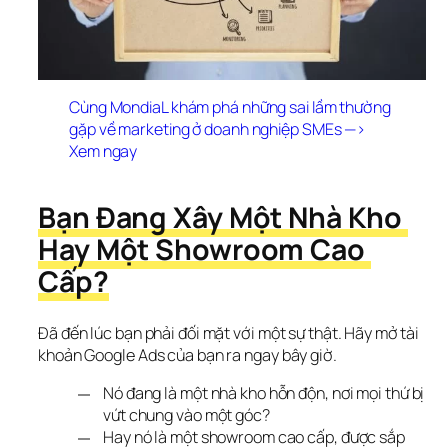
Cùng MondiaL khám phá những sai lầm thường 
gặp về marketing ở doanh nghiệp SMEs
—> 
Xem ngay
Bạn Đang Xây Một Nhà Kho 
Hay Một Showroom Cao 
Cấp?
Đã đến lúc bạn phải đối mặt với một sự thật. Hãy mở tài 
khoản Google Ads của bạn ra ngay bây giờ.
Nó đang là một nhà kho hỗn độn, nơi mọi thứ bị
vứt chung vào một góc?
Hay nó là một showroom cao cấp, được sắp