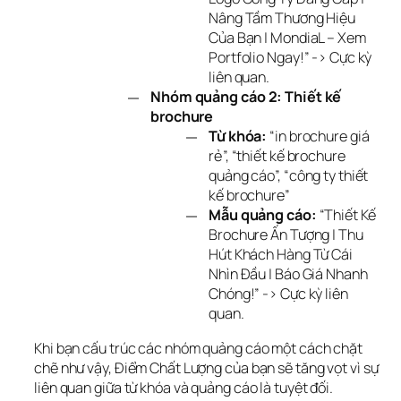
Nâng Tầm Thương Hiệu
Của Bạn | MondiaL – Xem
Portfolio Ngay!” -> Cực kỳ
liên quan.
Nhóm quảng cáo 2: Thiết kế
brochure
Từ khóa:
“in brochure giá
rẻ”, “thiết kế brochure
quảng cáo”, “công ty thiết
kế brochure”
Mẫu quảng cáo:
“Thiết Kế
Brochure Ấn Tượng | Thu
Hút Khách Hàng Từ Cái
Nhìn Đầu | Báo Giá Nhanh
Chóng!” -> Cực kỳ liên
quan.
Khi bạn cấu trúc các nhóm quảng cáo một cách chặt 
chẽ như vậy, Điểm Chất Lượng của bạn sẽ tăng vọt vì sự 
liên quan giữa từ khóa và quảng cáo là tuyệt đối.