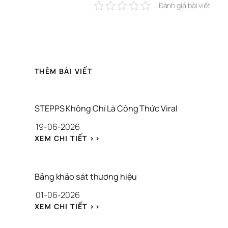
Đánh giá bài viết
THÊM BÀI VIẾT
STEPPS Không Chỉ Là Công Thức Viral
19-06-2026
: 
XEM CHI TIẾT >>
S
T
E
P
Bảng khảo sát thương hiệu
P
01-06-2026
S 
K
: 
XEM CHI TIẾT >>
H
B
Ô
Ả