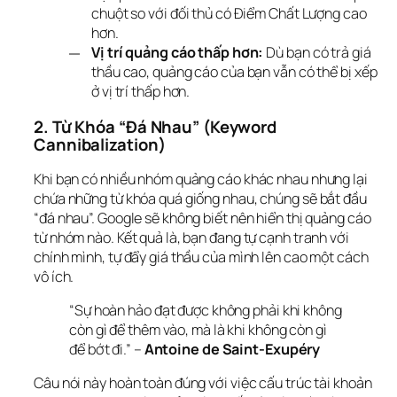
chuột so với đối thủ có Điểm Chất Lượng cao
hơn.
Vị trí quảng cáo thấp hơn:
Dù bạn có trả giá
thầu cao, quảng cáo của bạn vẫn có thể bị xếp
ở vị trí thấp hơn.
2. Từ Khóa “Đá Nhau” (Keyword 
Cannibalization)
Khi bạn có nhiều nhóm quảng cáo khác nhau nhưng lại 
chứa những từ khóa quá giống nhau, chúng sẽ bắt đầu 
“đá nhau”. Google sẽ không biết nên hiển thị quảng cáo 
từ nhóm nào. Kết quả là, bạn đang tự cạnh tranh với 
chính mình, tự đẩy giá thầu của mình lên cao một cách 
vô ích.
“Sự hoàn hảo đạt được không phải khi không 
còn gì để thêm vào, mà là khi không còn gì 
để bớt đi.”
 – 
Antoine de Saint-Exupéry
Câu nói này hoàn toàn đúng với việc cấu trúc tài khoản 