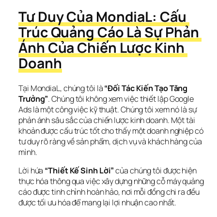
Tư Duy Của MondiaL: Cấu 
Trúc Quảng Cáo Là Sự Phản 
Ánh Của Chiến Lược Kinh 
Doanh
Tại MondiaL, chúng tôi là 
“Đối Tác Kiến Tạo Tăng 
Trưởng”
. Chúng tôi không xem việc thiết lập Google 
Ads là một công việc kỹ thuật. Chúng tôi xem nó là sự 
phản ánh sâu sắc của chiến lược kinh doanh. Một tài 
khoản được cấu trúc tốt cho thấy một doanh nghiệp có 
tư duy rõ ràng về sản phẩm, dịch vụ và khách hàng của 
mình.
Lời hứa 
“Thiết Kế Sinh Lời”
 của chúng tôi được hiện 
thực hóa thông qua việc xây dựng những cỗ máy quảng 
cáo được tinh chỉnh hoàn hảo, nơi mỗi đồng chi ra đều 
được tối ưu hóa để mang lại lợi nhuận cao nhất.