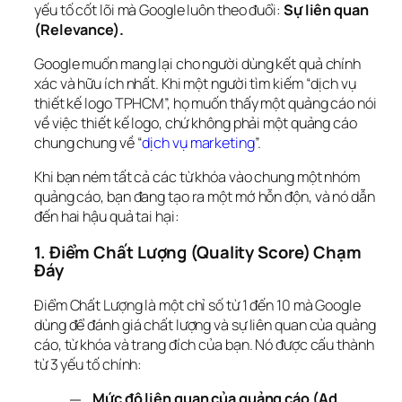
yếu tố cốt lõi mà Google luôn theo đuổi: 
Sự liên quan 
(Relevance).
Google muốn mang lại cho người dùng kết quả chính 
xác và hữu ích nhất. Khi một người tìm kiếm “dịch vụ 
thiết kế logo TPHCM”, họ muốn thấy một quảng cáo nói 
về việc thiết kế logo, chứ không phải một quảng cáo 
chung chung về “
dịch vụ marketing
”.
Khi bạn ném tất cả các từ khóa vào chung một nhóm 
quảng cáo, bạn đang tạo ra một mớ hỗn độn, và nó dẫn 
đến hai hậu quả tai hại:
1. Điểm Chất Lượng (Quality Score) Chạm 
Đáy
Điểm Chất Lượng là một chỉ số từ 1 đến 10 mà Google 
dùng để đánh giá chất lượng và sự liên quan của quảng 
cáo, từ khóa và trang đích của bạn. Nó được cấu thành 
từ 3 yếu tố chính:
Mức độ liên quan của quảng cáo (Ad