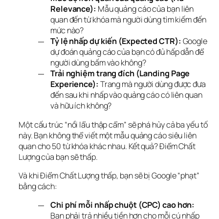
Relevance):
Mẫu quảng cáo của bạn liên
quan đến từ khóa mà người dùng tìm kiếm đến
mức nào?
Tỷ lệ nhấp dự kiến (Expected CTR):
Google
dự đoán quảng cáo của bạn có đủ hấp dẫn để
người dùng bấm vào không?
Trải nghiệm trang đích (Landing Page
Experience):
Trang mà người dùng được đưa
đến sau khi nhấp vào quảng cáo có liên quan
và hữu ích không?
Một cấu trúc “nồi lẩu thập cẩm” sẽ phá hủy cả ba yếu tố 
này. Bạn không thể viết một mẫu quảng cáo siêu liên 
quan cho 50 từ khóa khác nhau. Kết quả? Điểm Chất 
Lượng của bạn sẽ thấp.
Và khi Điểm Chất Lượng thấp, bạn sẽ bị Google “phạt” 
bằng cách:
Chi phí mỗi nhấp chuột (CPC) cao hơn:
Bạn phải trả nhiều tiền hơn cho mỗi cú nhấp