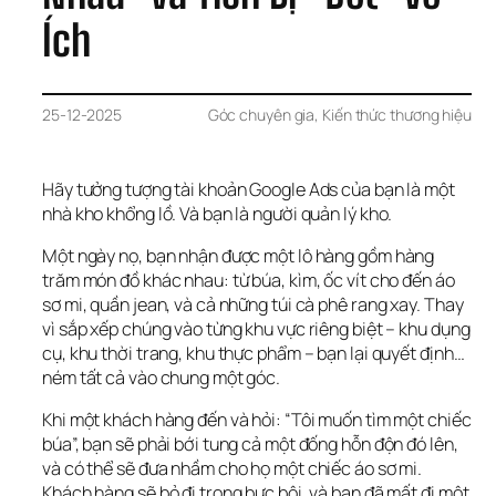
Ích
25-12-2025
Góc chuyên gia
, 
Kiến thức thương hiệu
Hãy tưởng tượng tài khoản Google Ads của bạn là một 
nhà kho khổng lồ. Và bạn là người quản lý kho.
Một ngày nọ, bạn nhận được một lô hàng gồm hàng 
trăm món đồ khác nhau: từ búa, kìm, ốc vít cho đến áo 
sơ mi, quần jean, và cả những túi cà phê rang xay. Thay 
vì sắp xếp chúng vào từng khu vực riêng biệt – khu dụng 
cụ, khu thời trang, khu thực phẩm – bạn lại quyết định… 
ném tất cả vào chung một góc.
Khi một khách hàng đến và hỏi: “Tôi muốn tìm một chiếc 
búa”, bạn sẽ phải bới tung cả một đống hỗn độn đó lên, 
và có thể sẽ đưa nhầm cho họ một chiếc áo sơ mi. 
Khách hàng sẽ bỏ đi trong bực bội, và bạn đã mất đi một 