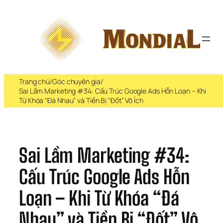
Chuyển 
đến 
phần 
nội 
dung
Trang chủ
/
Góc chuyên gia
/
Sai Lầm Marketing #34: Cấu Trúc Google Ads Hỗn Loạn – Khi
Từ Khóa “Đá Nhau” và Tiền Bị “Đốt” Vô Ích
Sai Lầm Marketing #34: 
Cấu Trúc Google Ads Hỗn 
Loạn – Khi Từ Khóa “Đá 
Nhau” và Tiền Bị “Đốt” Vô 