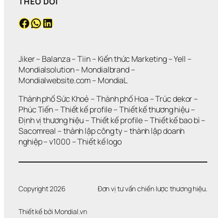
THEO DÕI
V
?
Ứ
Ẫ
C
Facebook
WhatsApp
LinkedIn
N 
?
K
H
Ô
N
Jiker 
– 
Balanza
 – 
Tiin
 – 
Kiến thức Marketing
 – 
Yell
 – 
G 
Mondialsolution
 – 
Mondialbrand
 – 
G
Mondialwebsite.com
 – 
MondiaL
I
Ả
Thành phố Sức Khoẻ
 – 
Thành phố Hoa 
– 
Trúc dekor
 – 
I 
Phúc Tiến 
– 
Thiết kế profile
 – 
Thiết kế thương hiệu
 – 
Q
Định vị thương hiệu 
– 
Thiết kế profile
 – 
Thiết kế bao bì
 – 
U
Sacomreal
 – 
thành lập công ty
 – 
thành lập doanh 
Y
Ế
nghiệp
 – 
v1000
 – 
Thiết kế logo
T 
Đ
Ư
Ợ
C 
Copyright 2026
Đơn vị tư vấn chiến lược thương hiệu.
V
Ấ
Thiết kế bởi 
Mondial.vn
N 