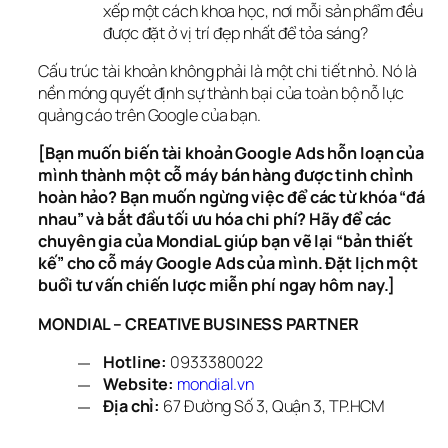
xếp một cách khoa học, nơi mỗi sản phẩm đều
được đặt ở vị trí đẹp nhất để tỏa sáng?
Cấu trúc tài khoản không phải là một chi tiết nhỏ. Nó là 
nền móng quyết định sự thành bại của toàn bộ nỗ lực 
quảng cáo trên Google của bạn.
[Bạn muốn biến tài khoản Google Ads hỗn loạn của 
mình thành một cỗ máy bán hàng được tinh chỉnh 
hoàn hảo? Bạn muốn ngừng việc để các từ khóa “đá 
nhau” và bắt đầu tối ưu hóa chi phí? Hãy để các 
chuyên gia của MondiaL giúp bạn vẽ lại “bản thiết 
kế” cho cỗ máy Google Ads của mình. Đặt lịch một 
buổi tư vấn chiến lược miễn phí ngay hôm nay.]
MONDIAL – CREATIVE BUSINESS PARTNER
Hotline:
0933380022
Website:
mondial.vn
Địa chỉ:
67 Đường Số 3, Quận 3, TP.HCM