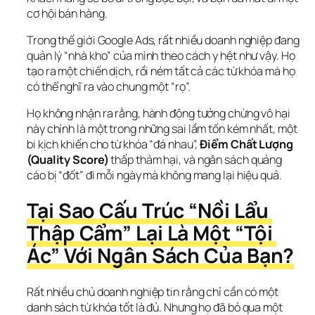
cơ hội bán hàng.
Trong thế giới Google Ads, rất nhiều doanh nghiệp đang 
quản lý “nhà kho” của mình theo cách y hệt như vậy. Họ 
tạo ra một chiến dịch, rồi ném tất cả các từ khóa mà họ 
có thể nghĩ ra vào chung một “rọ”.
Họ không nhận ra rằng, hành động tưởng chừng vô hại 
này chính là một trong những sai lầm tốn kém nhất, một 
bi kịch khiến cho từ khóa “đá nhau”, 
Điểm Chất Lượng 
(Quality Score)
 thấp thảm hại, và ngân sách quảng 
cáo bị “đốt” đi mỗi ngày mà không mang lại hiệu quả.
Tại Sao Cấu Trúc “Nồi Lẩu 
Thập Cẩm” Lại Là Một “Tội 
Ác” Với Ngân Sách Của Bạn?
Rất nhiều chủ doanh nghiệp tin rằng chỉ cần có một 
danh sách từ khóa tốt là đủ. Nhưng họ đã bỏ qua một 