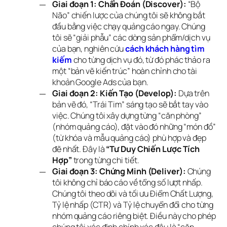
Giai đoạn 1: Chẩn Đoán (Discover):
“Bộ
Não” chiến lược của chúng tôi sẽ không bắt
đầu bằng việc chạy quảng cáo ngay. Chúng
tôi sẽ “giải phẫu” các dòng sản phẩm/dịch vụ
của bạn, nghiên cứu
cách khách hàng tìm 
kiếm
cho từng dịch vụ đó, từ đó phác thảo ra
một “bản vẽ kiến trúc” hoàn chỉnh cho tài
khoản Google Ads của bạn.
Giai đoạn 2: Kiến Tạo (Develop):
Dựa trên
bản vẽ đó, “Trái Tim” sáng tạo sẽ bắt tay vào
việc. Chúng tôi xây dựng từng “căn phòng”
(nhóm quảng cáo), đặt vào đó những “món đồ”
(từ khóa và mẫu quảng cáo) phù hợp và đẹp
đẽ nhất. Đây là
“Tư Duy Chiến Lược Tích
Hợp”
trong từng chi tiết.
Giai đoạn 3: Chứng Minh (Deliver):
Chúng
tôi không chỉ báo cáo về tổng số lượt nhấp.
Chúng tôi theo dõi và tối ưu Điểm Chất Lượng,
Tỷ lệ nhấp (CTR) và Tỷ lệ chuyển đổi cho từng
nhóm quảng cáo riêng biệt. Điều này cho phép