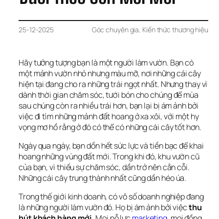
25-12-2025
Góc chuyên gia
, 
Kiến thức thương hiệu
Hãy tưởng tượng bạn là một người làm vườn. Bạn có 
một mảnh vườn nhỏ nhưng màu mỡ, nơi những cái cây 
hiện tại đang cho ra những trái ngọt nhất. Nhưng thay vì 
dành thời gian chăm sóc, tưới bón cho chúng để mùa 
sau chúng còn ra nhiều trái hơn, bạn lại bị ám ảnh bởi 
việc đi tìm những mảnh đất hoang ở xa xôi, với một hy 
vọng mơ hồ rằng ở đó có thể có những cái cây tốt hơn.
Ngày qua ngày, bạn dồn hết sức lực và tiền bạc để khai 
hoang những vùng đất mới. Trong khi đó, khu vườn cũ 
của bạn, vì thiếu sự chăm sóc, dần trở nên cằn cỗi. 
Những cái cây trung thành nhất cũng dần héo úa.
Trong thế giới kinh doanh, có vô số doanh nghiệp đang 
là những người làm vườn đó. Họ bị ám ảnh bởi việc 
thu 
hút khách hàng mới
. Mọi nỗ lực 
marketing
, mọi đồng 