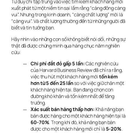
Tư duy chỉ tập trung vào việc tìm kiếm khách hàng mới 
xuất phát từ một niềm tin sai lầm rằng “càng đông càng 
vui”. Nhưng trong kinh doanh, “càng chất lượng” mới là 
“càng vui”. Và chất lượng thường đến từ những người đã 
biết và tin tưởng bạn.
Hãy nhìn vào những con số không biết nói dối, những sự 
thật đã được chứng minh qua hàng chục năm nghiên 
cứu:
Chi phí đắt đỏ gấp 5 lần:
Các nghiên cứu
của Harvard Business Review đã chỉ ra rằng,
việc thu hút một khách hàng mới
tốn kém
hơn từ 5 đến 25 lần
so với việc giữ chân một
khách hàng hiện tại. Bạn đang chọn con
đường khó khăn và tốn kém nhất để tăng
trưởng.
Xác suất bán hàng thấp hơn:
Khả năng bạn
bán được hàng cho một khách hàng hiện tại là
60-70%
. Trong khi đó, khả năng bạn bán
được cho một khách hàng mới chỉ là
5-20%
.