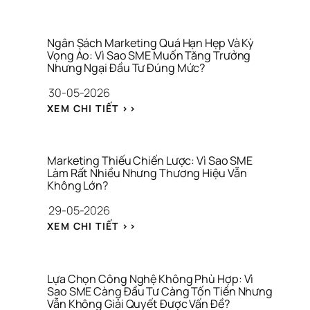
C
N
Á
Ô
H
T 
N
Ầ
T
G 
M 
H
Ngân Sách Marketing Quá Hạn Hẹp Và Kỳ 
T
L
Vọng Ảo: Vì Sao SME Muốn Tăng Trưởng 
Ư
H
Nhưng Ngại Đầu Tư Đúng Mức?
Ẫ
Ơ
Ứ
N 
N
30-05-2026
C 
G
G 
V
: 
I
H
XEM CHI TIẾT >>
I
N
Ữ
I
R
G
A 
Ệ
A
Â
T
U
L
N 
À
Marketing Thiếu Chiến Lược: Vì Sao SME 
S
Làm Rất Nhiều Nhưng Thương Hiệu Vẫn 
I 
Không Lớn?
Á
C
C
H
29-05-2026
H 
Í
: 
M
N
XEM CHI TIẾT >>
M
A
H 
A
R
C
R
K
Á 
K
E
N
Lựa Chọn Công Nghệ Không Phù Hợp: Vì 
E
Sao SME Càng Đầu Tư Càng Tốn Tiền Nhưng 
T
H
Vẫn Không Giải Quyết Được Vấn Đề?
T
I
Â