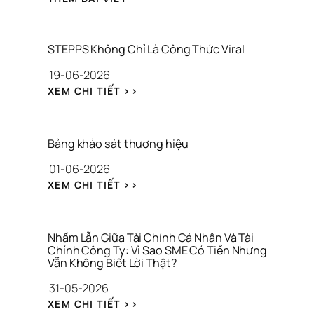
STEPPS Không Chỉ Là Công Thức Viral
19-06-2026
: 
XEM CHI TIẾT >>
S
T
E
P
Bảng khảo sát thương hiệu
P
01-06-2026
S 
K
: 
XEM CHI TIẾT >>
H
B
Ô
Ả
N
N
G 
G 
Nhầm Lẫn Giữa Tài Chính Cá Nhân Và Tài 
C
K
Chính Công Ty: Vì Sao SME Có Tiền Nhưng 
H
Vẫn Không Biết Lời Thật?
H
Ỉ 
Ả
31-05-2026
L
O 
À 
: 
S
XEM CHI TIẾT >>