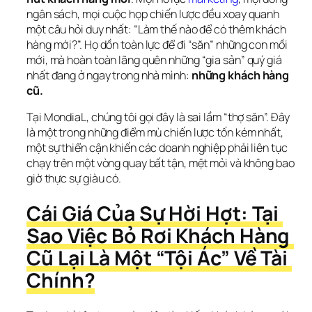
ngân sách, mọi cuộc họp chiến lược đều xoay quanh 
một câu hỏi duy nhất: “Làm thế nào để có thêm khách 
hàng mới?”. Họ dồn toàn lực để đi “săn” những con mồi 
mới, mà hoàn toàn lãng quên những “gia sản” quý giá 
nhất đang ở ngay trong nhà mình: 
những khách hàng 
cũ.
Tại MondiaL, chúng tôi gọi đây là sai lầm “thợ săn”. Đây 
là một trong những điểm mù chiến lược tốn kém nhất, 
một sự thiển cận khiến các doanh nghiệp phải liên tục 
chạy trên một vòng quay bất tận, mệt mỏi và không bao 
giờ thực sự giàu có.
Cái Giá Của Sự Hời Hợt: Tại 
Sao Việc Bỏ Rơi Khách Hàng 
Cũ Lại Là Một “Tội Ác” Về Tài 
Chính?