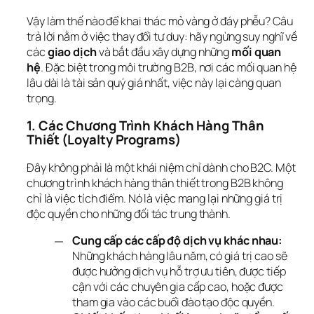
Vậy làm thế nào để khai thác mỏ vàng ở đáy phễu? Câu 
trả lời nằm ở việc thay đổi tư duy: hãy ngừng suy nghĩ về 
các 
giao dịch
 và bắt đầu xây dựng những 
mối quan 
hệ
. Đặc biệt trong môi trường B2B, nơi các mối quan hệ 
lâu dài là tài sản quý giá nhất, việc này lại càng quan 
trọng.
1. Các Chương Trình Khách Hàng Thân 
Thiết (Loyalty Programs)
Đây không phải là một khái niệm chỉ dành cho B2C. Một 
chương trình khách hàng thân thiết trong B2B không 
chỉ là việc tích điểm. Nó là việc mang lại những giá trị 
độc quyền cho những đối tác trung thành.
Cung cấp các cấp độ dịch vụ khác nhau:
Những khách hàng lâu năm, có giá trị cao sẽ
được hưởng dịch vụ hỗ trợ ưu tiên, được tiếp
cận với các chuyên gia cấp cao, hoặc được
tham gia vào các buổi đào tạo độc quyền.