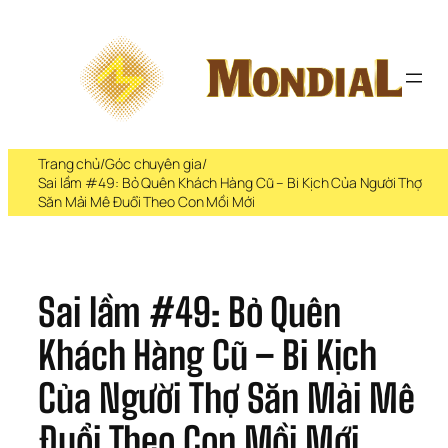
Chuyển 
đến 
phần 
nội 
dung
Trang chủ
/
Góc chuyên gia
/
Sai lầm #49: Bỏ Quên Khách Hàng Cũ – Bi Kịch Của Người Thợ
Săn Mải Mê Đuổi Theo Con Mồi Mới
Sai lầm #49: Bỏ Quên 
Khách Hàng Cũ – Bi Kịch 
Của Người Thợ Săn Mải Mê 
Đuổi Theo Con Mồi Mới