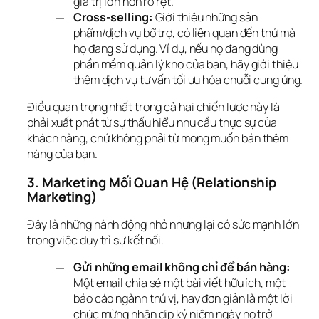
giá trị lớn hơn rõ rệt.
Cross-selling:
Giới thiệu những sản
phẩm/dịch vụ bổ trợ, có liên quan đến thứ mà
họ đang sử dụng. Ví dụ, nếu họ đang dùng
phần mềm quản lý kho của bạn, hãy giới thiệu
thêm dịch vụ tư vấn tối ưu hóa chuỗi cung ứng.
Điều quan trọng nhất trong cả hai chiến lược này là 
phải xuất phát từ sự thấu hiểu nhu cầu thực sự của 
khách hàng, chứ không phải từ mong muốn bán thêm 
hàng của bạn.
3. Marketing Mối Quan Hệ (Relationship 
Marketing)
Đây là những hành động nhỏ nhưng lại có sức mạnh lớn 
trong việc duy trì sự kết nối.
Gửi những email không chỉ để bán hàng:
Một email chia sẻ một bài viết hữu ích, một
báo cáo ngành thú vị, hay đơn giản là một lời
chúc mừng nhân dịp kỷ niệm ngày họ trở