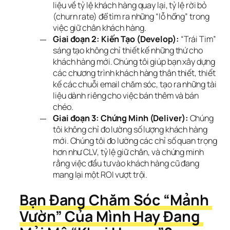
liệu về tỷ lệ khách hàng quay lại, tỷ lệ rời bỏ
(churn rate) để tìm ra những “lỗ hổng” trong
việc giữ chân khách hàng.
Giai đoạn 2: Kiến Tạo (Develop):
“Trái Tim”
sáng tạo không chỉ thiết kế những thứ cho
khách hàng mới. Chúng tôi giúp bạn xây dựng
các chương trình khách hàng thân thiết, thiết
kế các chuỗi email chăm sóc, tạo ra những tài
liệu dành riêng cho việc bán thêm và bán
chéo.
Giai đoạn 3: Chứng Minh (Deliver):
Chúng
tôi không chỉ đo lường số lượng khách hàng
mới. Chúng tôi đo lường các chỉ số quan trọng
hơn như CLV, tỷ lệ giữ chân, và chứng minh
rằng việc đầu tư vào khách hàng cũ đang
mang lại một ROI vượt trội.
Bạn Đang Chăm Sóc “Mảnh 
Vườn” Của Mình Hay Đang 