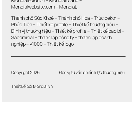
Mondialsolution
 – 
Mondialbrand
 – 
G
Mondialwebsite.com
 – 
MondiaL
I
Ả
Thành phố Sức Khoẻ
 – 
Thành phố Hoa 
– 
Trúc dekor
 – 
I 
Phúc Tiến 
– 
Thiết kế profile
 – 
Thiết kế thương hiệu
 – 
Q
Định vị thương hiệu 
– 
Thiết kế profile
 – 
Thiết kế bao bì
 – 
U
Sacomreal
 – 
thành lập công ty
 – 
thành lập doanh 
Y
Ế
nghiệp
 – 
v1000
 – 
Thiết kế logo
T 
Đ
Ư
Ợ
C 
Copyright 2026
Đơn vị tư vấn chiến lược thương hiệu.
V
Ấ
Thiết kế bởi 
Mondial.vn
N 
Đ
Ề
?