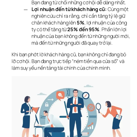
Bạn đang từ chối những cơ hội dễ dàng nhất.
Lợi nhuận đến từ khách hàng cũ:
Cùng một
nghiên cứu chỉ ra rằng, chỉ cần tăng tỷ lệ giữ
chân khách hàng lên
5%
, lợi nhuận của công
ty có thể tăng từ
25% đến 95%
. Phần lớn lợi
nhuận của bạn không đến từ những người mới,
mà đến từ những người đã quay trở lại.
Khi bạn phớt lờ khách hàng cũ, bạn không chỉ đang bỏ 
lỡ cơ hội. Bạn đang trực tiếp “ném tiền qua cửa sổ” và 
làm suy yếu nền tảng tài chính của chính mình.