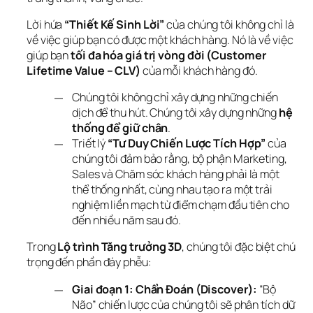
Lời hứa 
“Thiết Kế Sinh Lời”
 của chúng tôi không chỉ là 
về việc giúp bạn có được một khách hàng. Nó là về việc 
giúp bạn 
tối đa hóa giá trị vòng đời (Customer 
Lifetime Value – CLV)
 của mỗi khách hàng đó.
Chúng tôi không chỉ xây dựng những chiến
dịch để thu hút. Chúng tôi xây dựng những
hệ
thống để giữ chân
.
Triết lý
“Tư Duy Chiến Lược Tích Hợp”
của
chúng tôi đảm bảo rằng, bộ phận Marketing,
Sales và Chăm sóc khách hàng phải là một
thể thống nhất, cùng nhau tạo ra một trải
nghiệm liền mạch từ điểm chạm đầu tiên cho
đến nhiều năm sau đó.
Trong 
Lộ trình Tăng trưởng 3D
, chúng tôi đặc biệt chú 
trọng đến phần đáy phễu:
Giai đoạn 1: Chẩn Đoán (Discover):
“Bộ
Não” chiến lược của chúng tôi sẽ phân tích dữ