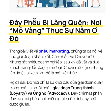
Đáy Phễu Bị Lãng Quên: Nơi 
“Mỏ Vàng” Thực Sự Nằm Ở 
Đó
Trong bài viết về 
phễu marketing
, chúng ta đã nói về 
các giai đoạn Nhận biết, Cân nhắc, và Chuyển đổi. 
Nhưng rất nhiều doanh nghiệp, sau khi đã vất vả đưa 
khách hàng đến được giai đoạn Chuyển đổi (mua hàng 
lần đầu), lại xem như đó là một kết thúc.
Họ đã sai. Đó mới chỉ là sự khởi đầu của giai đoạn quan 
trọng nhất, sinh lời nhất: 
giai đoạn Trung thành 
(Loyalty) và Ủng hộ (Advocacy).
 Đây chính là phần 
đáy của cái phễu, nơi những giọt nước tinh túy nhất 
được giữ lại.