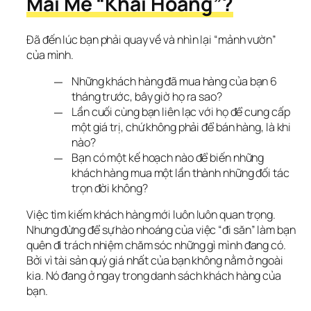
Mải Mê “Khai Hoang”?
Đã đến lúc bạn phải quay về và nhìn lại “mảnh vườn” 
của mình.
Những khách hàng đã mua hàng của bạn 6
tháng trước, bây giờ họ ra sao?
Lần cuối cùng bạn liên lạc với họ để cung cấp
một giá trị, chứ không phải để bán hàng, là khi
nào?
Bạn có một kế hoạch nào để biến những
khách hàng mua một lần thành những đối tác
trọn đời không?
Việc tìm kiếm khách hàng mới luôn luôn quan trọng. 
Nhưng đừng để sự hào nhoáng của việc “đi săn” làm bạn 
quên đi trách nhiệm chăm sóc những gì mình đang có. 
Bởi vì tài sản quý giá nhất của bạn không nằm ở ngoài 
kia. Nó đang ở ngay trong danh sách khách hàng của 
bạn.