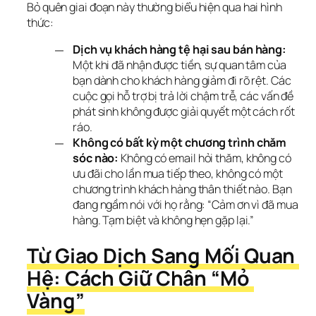
Bỏ quên giai đoạn này thường biểu hiện qua hai hình 
thức:
Dịch vụ khách hàng tệ hại sau bán hàng:
Một khi đã nhận được tiền, sự quan tâm của
bạn dành cho khách hàng giảm đi rõ rệt. Các
cuộc gọi hỗ trợ bị trả lời chậm trễ, các vấn đề
phát sinh không được giải quyết một cách rốt
ráo.
Không có bất kỳ một chương trình chăm
sóc nào:
Không có email hỏi thăm, không có
ưu đãi cho lần mua tiếp theo, không có một
chương trình khách hàng thân thiết nào. Bạn
đang ngầm nói với họ rằng: “Cảm ơn vì đã mua
hàng. Tạm biệt và không hẹn gặp lại.”
Từ Giao Dịch Sang Mối Quan 
Hệ: Cách Giữ Chân “Mỏ 
Vàng”