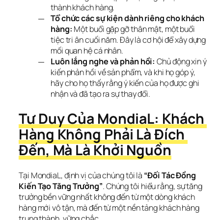
thành khách hàng.
Tổ chức các sự kiện dành riêng cho khách
hàng:
Một buổi gặp gỡ thân mật, một buổi
tiệc tri ân cuối năm. Đây là cơ hội để xây dựng
mối quan hệ cá nhân.
Luôn lắng nghe và phản hồi:
Chủ động xin ý
kiến phản hồi về sản phẩm, và khi họ góp ý,
hãy cho họ thấy rằng ý kiến của họ được ghi
nhận và đã tạo ra sự thay đổi.
Tư Duy Của MondiaL: Khách 
Hàng Không Phải Là Đích 
Đến, Mà Là Khởi Nguồn
Tại MondiaL, định vị của chúng tôi là 
“Đối Tác Đồng 
Kiến Tạo Tăng Trưởng”
. Chúng tôi hiểu rằng, sự tăng 
trưởng bền vững nhất không đến từ một dòng khách 
hàng mới vô tận, mà đến từ một nền tảng khách hàng 
trung thành, vững chắc.