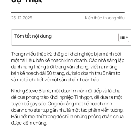
25-12-2025
Kiến thức thương hiệu
Tóm tắt nội dung
Trong nhiều thập kỷ, thế giới khởi nghiệp bị ám ảnh bởi 
một tài liệu: bản kế hoạch kinh doanh. Các nhà sáng lập 
dành hàng tháng trời trong văn phòng, viết ra những 
bản kế hoạch dài 50 trang, dự báo doanh thu 5 năm tới 
và mô tả chi tiết về một sản phẩm hoàn hảo.
Nhưng Steve Blank, một doanh nhân nối tiếp và là cha 
đẻ của phong trào Khởi nghiệp Tinh gọn, đã đưa ra một 
tuyên bố gây sốc. Ông nói rằng một kế hoạch kinh 
doanh cho startup gần như là một tác phẩm viễn tưởng. 
Hầu hết mọi thứ trong đó chỉ là những phỏng đoán chưa 
được kiểm chứng.