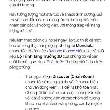
của thị trường.
Hãy tưởng tượng một startup về snack dinh dưỡng. Giả 
thuyết ban đầu của nhà sáng lập là thương hiệu nên 
nhắm đến các vận động viên, với thông điệp về “năng 
lượng tức thì”.
Nếu làm theo cách cũ, họ sẽ ngay lập tức thiết kế một 
bao bì trông thật năng động. Nhưng tại 
MondiaL
, 
chúng tôi tin vào việc 
xây dựng thương hiệu
 dựa trên dữ 
liệu. 
Lộ Trình Tăng Trưởng 3D
 của chúng tôi về bản 
chất là một quy trình “Phát triển Thương hiệu” dựa trên 
bằng chứng.
Trong giai đoạn
Discover (Chẩn Đoán)
,
chúng tôi sẽ mang giả thuyết “thương hiệu
cho vận động viên” kia để “ra khỏi tòa nhà”.
Chúng tôi tiến hành các cuộc phỏng vấn sâu
với cả vận động viên và các nhóm đối tượng
khác như nhân viên văn phòng, các bà mẹ có
con nhỏ.