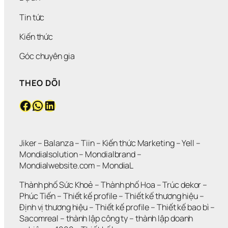
I
K
U 
T
Ề
H
T
?
Tin tức
N 
Ô
Ư 
N
N
Đ
Kiến thức
H
G 
Ú
Ư
L
N
Góc chuyên gia
N
Ớ
G 
G 
N
M
THEO DÕI
V
?
Ứ
Ẫ
C
Facebook
WhatsApp
LinkedIn
N 
?
K
H
Ô
N
Jiker 
– 
Balanza
 – 
Tiin
 – 
Kiến thức Marketing
 – 
Yell
 – 
G 
Mondialsolution
 – 
Mondialbrand
 – 
G
Mondialwebsite.com
 – 
MondiaL
I
Ả
Thành phố Sức Khoẻ
 – 
Thành phố Hoa 
– 
Trúc dekor
 – 
I 
Phúc Tiến 
– 
Thiết kế profile
 – 
Thiết kế thương hiệu
 – 
Q
Định vị thương hiệu 
– 
Thiết kế profile
 – 
Thiết kế bao bì
 – 
U
Sacomreal
 – 
thành lập công ty
 – 
thành lập doanh 
Y