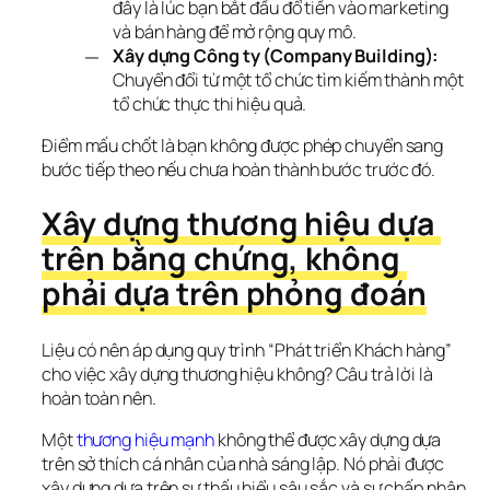
đây là lúc bạn bắt đầu đổ tiền vào marketing
và bán hàng để mở rộng quy mô.
Xây dựng Công ty (Company Building):
Chuyển đổi từ một tổ chức tìm kiếm thành một
tổ chức thực thi hiệu quả.
Điểm mấu chốt là bạn không được phép chuyển sang 
bước tiếp theo nếu chưa hoàn thành bước trước đó.
Xây dựng thương hiệu dựa 
trên bằng chứng, không 
phải dựa trên phỏng đoán
Liệu có nên áp dụng quy trình “Phát triển Khách hàng” 
cho việc xây dựng thương hiệu không? Câu trả lời là 
hoàn toàn nên.
Một 
thương hiệu mạnh 
không thể được xây dựng dựa 
trên sở thích cá nhân của nhà sáng lập. Nó phải được 
xây dựng dựa trên sự thấu hiểu sâu sắc và sự chấp nhận 