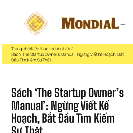
Chuyển 
đến 
phần 
nội 
dung
Trang chủ
/
Kiến thức thương hiệu
/
Sách ‘The Startup Owner’s Manual’: Ngừng Viết Kế Hoạch, Bắt
Đầu Tìm Kiếm Sự Thật
Sách ‘The Startup Owner’s 
Manual’: Ngừng Viết Kế 
Hoạch, Bắt Đầu Tìm Kiếm 
Sự Thật