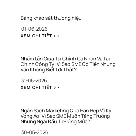
T
E
P
Bảng khảo sát thương hiệu
P
01-06-2026
S 
K
: 
XEM CHI TIẾT >>
H
B
Ô
Ả
N
N
G 
G 
Nhầm Lẫn Giữa Tài Chính Cá Nhân Và Tài 
C
K
Chính Công Ty: Vì Sao SME Có Tiền Nhưng 
H
Vẫn Không Biết Lời Thật?
H
Ỉ 
Ả
31-05-2026
L
O 
À 
: 
S
XEM CHI TIẾT >>
C
N
Á
Ô
H
T 
N
Ầ
T
G 
M 
H
Ngân Sách Marketing Quá Hạn Hẹp Và Kỳ 
T
L
Vọng Ảo: Vì Sao SME Muốn Tăng Trưởng 
Ư
H
Nhưng Ngại Đầu Tư Đúng Mức?
Ẫ
Ơ
Ứ
N 
N
30-05-2026
C 
G
G 