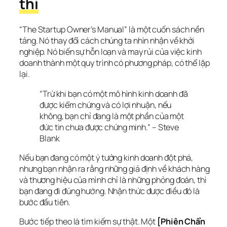
thi
“The Startup Owner’s Manual” là một cuốn sách nền 
tảng. Nó thay đổi cách chúng ta nhìn nhận về khởi 
nghiệp. Nó biến sự hỗn loạn và may rủi của việc kinh 
doanh thành một quy trình có phương pháp, có thể lặp 
lại.
“Trừ khi bạn có một mô hình kinh doanh đã 
được kiểm chứng và có lợi nhuận, nếu 
không, bạn chỉ đang là một phần của một 
đức tin chưa được chứng minh.” – Steve 
Blank
Nếu bạn đang có một ý tưởng kinh doanh đột phá, 
nhưng bạn nhận ra rằng những giả định về khách hàng 
và thương hiệu của mình chỉ là những phỏng đoán, thì 
bạn đang đi đúng hướng. Nhận thức được điều đó là 
bước đầu tiên.
Bước tiếp theo là tìm kiếm sự thật. Một 
[Phiên Chẩn 