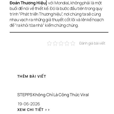
Đoán Thương Hiệu]
 với MondiaL không phải là một 
buổi để nói về thiết kế. Đó là bước đầu tiên trong quy 
trình “Phát triển Thương hiệu”, nơi chúng ta sẽ cùng 
nhau vạch ra những giả thuyết cốt lõi và lên kế hoạch 
để “ra khỏi tòa nhà” kiểm chứng chúng.
Đánh giá bài viết
THÊM BÀI VIẾT
STEPPS Không Chỉ Là Công Thức Viral
19-06-2026
: 
XEM CHI TIẾT >>
S