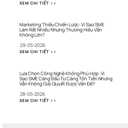
V
: 
I
H
XEM CHI TIẾT >>
I
N
Ữ
I
R
G
A 
Ệ
A
Â
T
U
L
N 
À
Marketing Thiếu Chiến Lược: Vì Sao SME 
S
Làm Rất Nhiều Nhưng Thương Hiệu Vẫn 
I 
Không Lớn?
Á
C
C
H
29-05-2026
H 
Í
: 
M
N
XEM CHI TIẾT >>
M
A
H 
A
R
C
R
K
Á 
K
E
N
Lựa Chọn Công Nghệ Không Phù Hợp: Vì 
E
Sao SME Càng Đầu Tư Càng Tốn Tiền Nhưng 
T
H
Vẫn Không Giải Quyết Được Vấn Đề?
T
I
Â
I
N
N 
28-05-2026
N
G 
V
: 
G 
Q
À 
XEM CHI TIẾT >>
L
T
U
T
Ự
H
Á 
À
A 
I
H
I 
C
Ế
Ạ
C
H
U 
N 
H