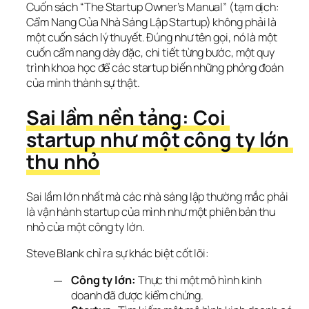
Cuốn sách “The Startup Owner’s Manual” (tạm dịch: 
Cẩm Nang Của Nhà Sáng Lập Startup) không phải là 
một cuốn sách lý thuyết. Đúng như tên gọi, nó là một 
cuốn cẩm nang dày đặc, chi tiết từng bước, một quy 
trình khoa học để các startup biến những phỏng đoán 
của mình thành sự thật.
Sai lầm nền tảng: Coi 
startup như một công ty lớn 
thu nhỏ
Sai lầm lớn nhất mà các nhà sáng lập thường mắc phải 
là vận hành startup của mình như một phiên bản thu 
nhỏ của một công ty lớn.
Steve Blank chỉ ra sự khác biệt cốt lõi:
Công ty lớn:
Thực thi một mô hình kinh
doanh đã được kiểm chứng.