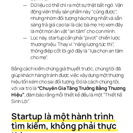
Dữ liệu có thể chỉ ra một sự thật bất ngờ. Vận
động viên thấy sản phẩm này “cũng được”,
nhưng nhóm đối tượng hào hứng nhất và sẵn
sàng trả giá cao lại là các bà mẹ. Họ xem đây
là một món ăn vặt “an tâm” cho con mình.
Lúc này, startup cần phải “pivot” chiến lược
thương hiệu. Thay vì “năng lượng tức thì”,
thông điệp cốt lõi giờ đây là “lựa chọn an tâm
cho mẹ”.
Bằng cách kiểm chứng giả thuyết trước, chúng tôi đã 
giúp khách hàng tránh được việc xây dựng một thương 
hiệu tốn kém cho sai đối tượng. Đó là cách chúng tôi, 
với vai trò là 
“Chuyên Gia Tăng Trưởng Bằng Thương 
Hiệu”
, đảm bảo rằng mỗi thiết kế đều là một “Thiết Kế 
Sinh Lời”.
Startup là một hành trình 
tìm kiếm, không phải thực 