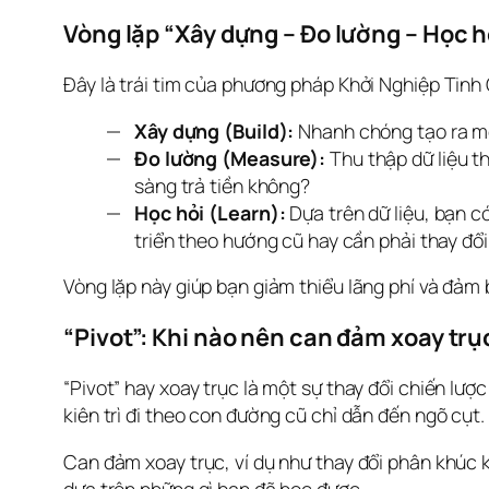
Vòng lặp “Xây dựng – Đo lường – Học 
Đây là trái tim của phương pháp Khởi Nghiệp Tinh
Xây dựng (Build):
Nhanh chóng tạo ra mộ
Đo lường (Measure):
Thu thập dữ liệu t
sàng trả tiền không?
Học hỏi (Learn):
Dựa trên dữ liệu, bạn c
triển theo hướng cũ hay cần phải thay đổi
Vòng lặp này giúp bạn giảm thiểu lãng phí và đảm
“Pivot”: Khi nào nên can đảm xoay trụ
“Pivot” hay xoay trục là một sự thay đổi chiến lược
kiên trì đi theo con đường cũ chỉ dẫn đến ngõ cụt.
Can đảm xoay trục, ví dụ như thay đổi phân khúc 
dựa trên những gì bạn đã học được.