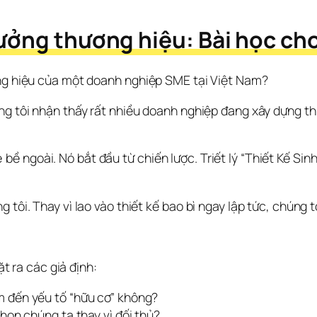
rưởng thương hiệu: Bài học ch
ơng hiệu của một doanh nghiệp SME tại Việt Nam?
ng tôi nhận thấy rất nhiều doanh nghiệp đang xây dựng th
 ngoài. Nó bắt đầu từ chiến lược. Triết lý “Thiết Kế Sinh
 tôi. Thay vì lao vào thiết kế bao bì ngay lập tức, chúng t
ặt ra các giả định:
 đến yếu tố “hữu cơ” không?
họn chúng ta thay vì đối thủ?