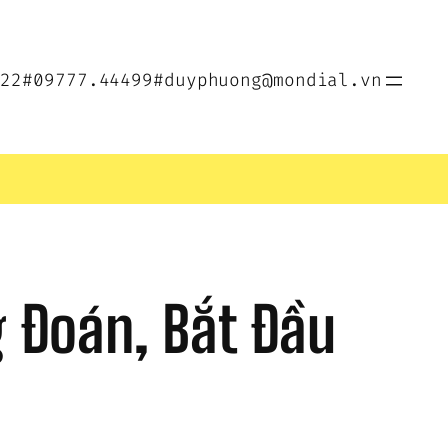
022
#09777.44499
#duyphuong@mondial.vn
 Đoán, Bắt Đầu 