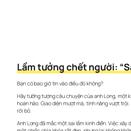
Lầm tưởng chết người: “S
Bạn có bao giờ tin vào điều đó không?
Hãy tưởng tượng câu chuyện của anh Long, một kỹ 
hoàn hảo. Giao diện mượt mà, tính năng vượt trội.
rời bỏ.
Anh Long đã mắc một sai lầm kinh điển. Việc xây d
một chiếc chìa khóa rất đẹp, nhưng lại không khớp