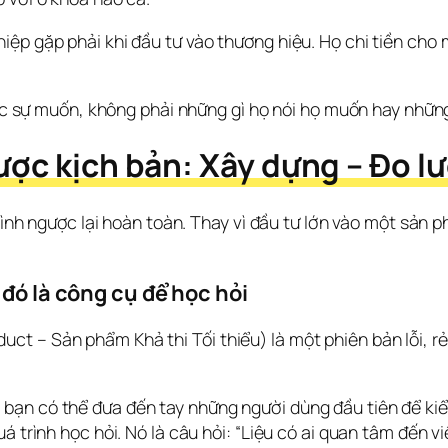
ệp gặp phải khi đầu tư vào thương hiệu. Họ chi tiền cho 
 sự muốn, không phải những gì họ nói họ muốn hay những 
ược kịch bản: Xây dựng – Đo l
 trình ngược lại hoàn toàn. Thay vì đầu tư lớn vào một sản
 đó là công cụ để học hỏi
t – Sản phẩm Khả thi Tối thiểu) là một phiên bản lỗi, rẻ
ạn có thể đưa đến tay những người dùng đầu tiên để kiểm
á trình học hỏi. Nó là câu hỏi: “Liệu có ai quan tâm đến vi