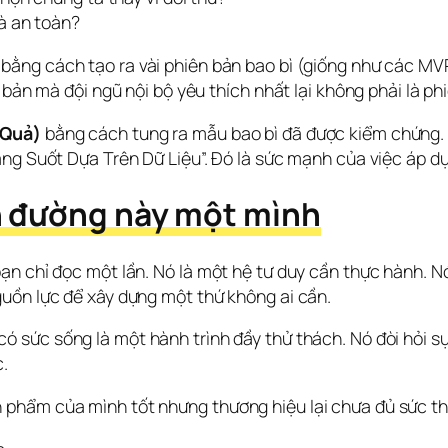
à an toàn?
 bằng cách tạo ra vài phiên bản bao bì (giống như các M
 bản mà đội ngũ nội bộ yêu thích nhất lại không phải là ph
 Quả)
 bằng cách tung ra mẫu bao bì đã được kiểm chứng. K
áng Suốt Dựa Trên Dữ Liệu”. Đó là sức mạnh của việc áp dụ
n đường này một mình
n chỉ đọc một lần. Nó là một hệ tư duy cần thực hành. Nó 
uồn lực để xây dựng một thứ không ai cần.
 có sức sống là một hành trình đầy thử thách. Nó đòi hỏi sự
.
phẩm của mình tốt nhưng thương hiệu lại chưa đủ sức th