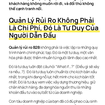
khách hàng không muốn rời đi, và đối thủ không 
thể cạnh tranh nổi.
Quản Lý Rủi Ro Không Phải 
Là Chi Phí, Đó Là Tư Duy Của 
Người Dẫn Đầu
Quản lý rủi ro B2B
 không phải là việc lập ra những quy 
trình hành chính phức tạp. Đó là một tư duy, một văn 
hóa phải được thấm nhuần từ người lãnh đạo cao nhất.
Đó là tư duy luôn đặt câu hỏi “What if…?” (Điều gì sẽ xảy 
ra nếu…?). Đó là tư duy luôn chuẩn bị cho kịch bản xấu 
nhất, trong khi đang nỗ lực hết mình cho kịch bản tốt 
nhất. Đó là tư duy xem việc xây dựng thương hiệu, giữ 
chân khách hàng, đa dạng hóa nguồn thu là những 
khoản đầu tư vào sự bất tử của doanh nghiệp.
Con tàu doanh nghiệp của bạn đã có đủ phao cứu sinh 