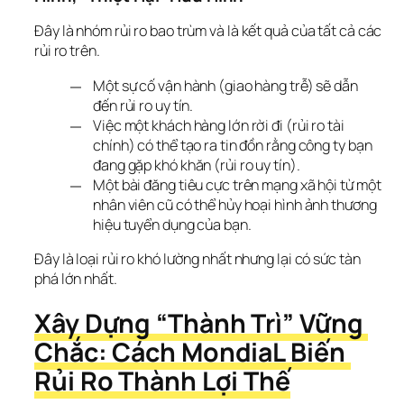
Đây là nhóm rủi ro bao trùm và là kết quả của tất cả các 
rủi ro trên.
Một sự cố vận hành (giao hàng trễ) sẽ dẫn
đến rủi ro uy tín.
Việc một khách hàng lớn rời đi (rủi ro tài
chính) có thể tạo ra tin đồn rằng công ty bạn
đang gặp khó khăn (rủi ro uy tín).
Một bài đăng tiêu cực trên mạng xã hội từ một
nhân viên cũ có thể hủy hoại hình ảnh thương
hiệu tuyển dụng của bạn.
Đây là loại rủi ro khó lường nhất nhưng lại có sức tàn 
phá lớn nhất.
Xây Dựng “Thành Trì” Vững 
Chắc: Cách MondiaL Biến 
Rủi Ro Thành Lợi Thế