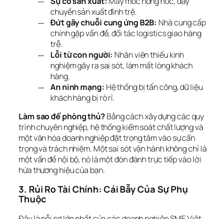
Sự cố sản xuất:
Máy móc hỏng hóc, dây
chuyền sản xuất đình trệ.
Đứt gãy chuỗi cung ứng B2B:
Nhà cung cấp
chính gặp vấn đề, đối tác logistics giao hàng
trễ.
Lỗi từ con người:
Nhân viên thiếu kinh
nghiệm gây ra sai sót, làm mất lòng khách
hàng.
An ninh mạng:
Hệ thống bị tấn công, dữ liệu
khách hàng bị rò rỉ.
Làm sao để phòng thủ?
 Bằng cách xây dựng các quy 
trình chuyên nghiệp, hệ thống kiểm soát chất lượng và 
một văn hóa doanh nghiệp đặt trọng tâm vào sự cẩn 
trọng và trách nhiệm. Một sai sót vận hành không chỉ là 
một vấn đề nội bộ, nó là một đòn đánh trực tiếp vào lời 
hứa thương hiệu của bạn.
3. Rủi Ro Tài Chính: Cái Bẫy Của Sự Phụ 
Thuộc
Đây là nỗi sợ lớn nhất của các doanh nghiệp SME Việt 