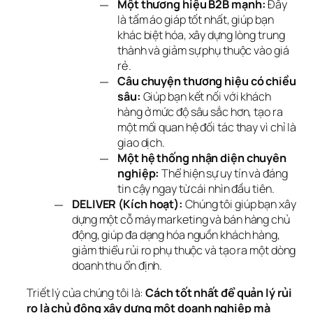
Một thương hiệu B2B mạnh:
Đây
là tấm áo giáp tốt nhất, giúp bạn
khác biệt hóa, xây dựng lòng trung
thành và giảm sự phụ thuộc vào giá
rẻ.
Câu chuyện thương hiệu có chiều
sâu:
Giúp bạn kết nối với khách
hàng ở mức độ sâu sắc hơn, tạo ra
một mối quan hệ đối tác thay vì chỉ là
giao dịch.
Một hệ thống nhận diện chuyên
nghiệp:
Thể hiện sự uy tín và đáng
tin cậy ngay từ cái nhìn đầu tiên.
DELIVER (Kích hoạt):
Chúng tôi giúp bạn xây
dựng một cỗ máy marketing và bán hàng chủ
động, giúp đa dạng hóa nguồn khách hàng,
giảm thiểu rủi ro phụ thuộc và tạo ra một dòng
doanh thu ổn định.
Triết lý của chúng tôi là: 
Cách tốt nhất để quản lý rủi 
ro là chủ động xây dựng một doanh nghiệp mà 