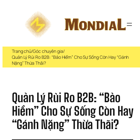
Chuyển 
đến 
phần 
nội 
dung
Trang chủ
/
Góc chuyên gia
/
Quản Lý Rủi Ro B2B: “Bảo Hiểm” Cho Sự Sống Còn Hay “Gánh
Nặng” Thừa Thãi?
Quản Lý Rủi Ro B2B: “Bảo 
Hiểm” Cho Sự Sống Còn Hay 
“Gánh Nặng” Thừa Thãi?