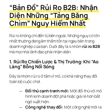
“Bản Đồ” Rủi Ro B2B: Nhận 
Diện Những “Tảng Băng 
Chìm” Nguy Hiểm Nhất
Rủi ro không chỉ đến từ bên ngoài. Những nguy cơ lớn 
nhất thường đang âm thầm tồn tại ngay bên trong 
doanh nghiệp của bạn. Dưới đây là 4 nhóm 
rủi ro B2B
mà mọi nhà lãnh đạo phải nhận diện.
1. Rủi Ro Chiến Lược & Thị Trường: Khi “Ao 
Làng” Bỗng Nổi Sóng
Đây là nhóm rủi ro ở tầm vĩ mô, có khả năng thay đổi 
toàn bộ cuộc chơi.
Đối thủ cạnh tranh mới:
Một đối thủ với mô
hình kinh doanh đột phá hoặc giá rẻ hơn bất
ngờ xuất hiện.
Công nghệ thay đổi:
Một công nghệ mới ra