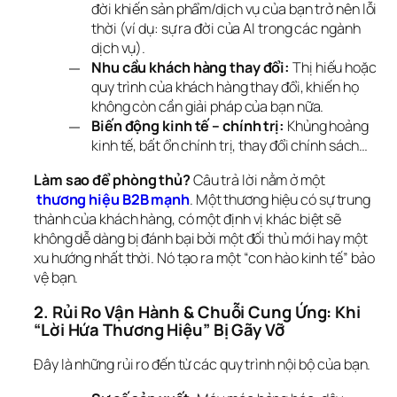
đời khiến sản phẩm/dịch vụ của bạn trở nên lỗi
thời (ví dụ: sự ra đời của AI trong các ngành
dịch vụ).
Nhu cầu khách hàng thay đổi:
Thị hiếu hoặc
quy trình của khách hàng thay đổi, khiến họ
không còn cần giải pháp của bạn nữa.
Biến động kinh tế – chính trị:
Khủng hoảng
kinh tế, bất ổn chính trị, thay đổi chính sách…
Làm sao để phòng thủ?
 Câu trả lời nằm ở một
thương hiệu B2B mạnh
. Một thương hiệu có sự trung 
thành của khách hàng, có một định vị khác biệt sẽ 
không dễ dàng bị đánh bại bởi một đối thủ mới hay một 
xu hướng nhất thời. Nó tạo ra một “con hào kinh tế” bảo 
vệ bạn.
2. Rủi Ro Vận Hành & Chuỗi Cung Ứng: Khi 
“Lời Hứa Thương Hiệu” Bị Gãy Vỡ
Đây là những rủi ro đến từ các quy trình nội bộ của bạn.