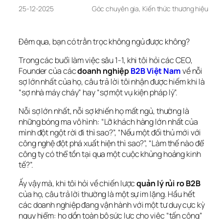
25-12-2025
Góc chuyên gia
, 
Kiến thức thương hiệu
Đêm qua, bạn có trằn trọc không ngủ được không?
Trong các buổi làm việc sâu 1-1, khi tôi hỏi các CEO, 
Founder của các 
doanh nghiệp
 B2B Việt Nam
 về nỗi 
sợ lớn nhất của họ, câu trả lời tôi nhận được hiếm khi là 
“sợ nhà máy cháy” hay “sợ một vụ kiện pháp lý”.
Nỗi sợ lớn nhất, nỗi sợ khiến họ mất ngủ, thường là 
những bóng ma vô hình: “Lỡ khách hàng lớn nhất của 
mình đột ngột rời đi thì sao?”, “Nếu một đối thủ mới với 
công nghệ đột phá xuất hiện thì sao?”, “Làm thế nào để 
công ty có thể tồn tại qua một cuộc khủng hoảng kinh 
tế?”.
Ấy vậy mà, khi tôi hỏi về chiến lược 
quản lý rủi ro B2B
của họ, câu trả lời thường là một sự im lặng. Hầu hết 
các doanh nghiệp đang vận hành với một tư duy cực kỳ 
nguy hiểm: họ dồn toàn bộ sức lực cho việc “tấn công” 