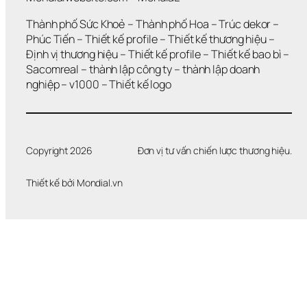
I
Ả
Thành phố Sức Khoẻ
 – 
Thành phố Hoa 
– 
Trúc dekor
 – 
I 
Phúc Tiến 
– 
Thiết kế profile
 – 
Thiết kế thương hiệu
 – 
Q
Định vị thương hiệu 
– 
Thiết kế profile
 – 
Thiết kế bao bì
 – 
U
Sacomreal
 – 
thành lập công ty
 – 
thành lập doanh 
Y
Ế
nghiệp
 – 
v1000
 – 
Thiết kế logo
T 
Đ
Ư
Ợ
C 
Copyright 2026
Đơn vị tư vấn chiến lược thương hiệu.
V
Ấ
Thiết kế bởi 
Mondial.vn
N 
Đ
Ề
?