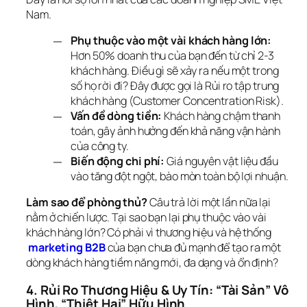
Nam.
Phụ thuộc vào một vài khách hàng lớn:
Hơn 50% doanh thu của bạn đến từ chỉ 2-3
khách hàng. Điều gì sẽ xảy ra nếu một trong
số họ rời đi? Đây được gọi là Rủi ro tập trung
khách hàng (Customer Concentration Risk).
Vấn đề dòng tiền:
Khách hàng chậm thanh
toán, gây ảnh hưởng đến khả năng vận hành
của công ty.
Biến động chi phí:
Giá nguyên vật liệu đầu
vào tăng đột ngột, bào mòn toàn bộ lợi nhuận.
Làm sao để phòng thủ?
 Câu trả lời một lần nữa lại 
nằm ở chiến lược. Tại sao bạn lại phụ thuộc vào vài 
khách hàng lớn? Có phải vì thương hiệu và hệ thống
marketing B2B
 của bạn chưa đủ mạnh để tạo ra một 
dòng khách hàng tiềm năng mới, đa dạng và ổn định?
4. Rủi Ro Thương Hiệu & Uy Tín: “Tài Sản” Vô 
Hình, “Thiệt Hại” Hữu Hình