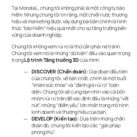
Tại MondiaL, chúng tôi không phải là một công ty bảo 
hiểm. Nhưng chúng tôi tin rằng, một chiến lược thương 
hiệu và marketing được xây dựng bài bản chính là hình 
thức “bảo hiểm” hiệu quả nhất cho sự tăng trưởng bền 
vững của doanh nghiệp.
Chúng tôi không xem rủi ro là thứ cần phải né tránh. 
Chúng tôi xem nó là những “dữ kiện” đầu vào quan trọng 
trong 
Lộ trình Tăng trưởng 3D
 của mình.
DISCOVER (Chẩn đoán):
Giai đoạn đầu tiên
của chúng tôi, về bản chất, chính là một buổi
“khám sức khỏe” và “đánh giá rủi ro” toàn
diện. Chúng tôi sẽ cùng bạn nhìn vào cả bốn
nhóm rủi ro trên để xác định đâu là những “vết
nứt”, những “điểm yếu” lớn nhất trong mô hình
kinh doanh và thương hiệu của bạn.
DEVELOP (Kiến tạo):
Dựa trên những chẩn
đoán đó, chúng tôi kiến tạo các “giải pháp
phòng thủ”: