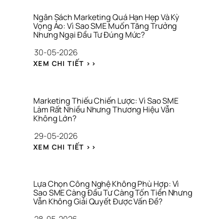
N
Ầ
T
G 
M 
H
Ngân Sách Marketing Quá Hạn Hẹp Và Kỳ 
T
L
Vọng Ảo: Vì Sao SME Muốn Tăng Trưởng 
Ư
H
Nhưng Ngại Đầu Tư Đúng Mức?
Ẫ
Ơ
Ứ
N 
N
30-05-2026
C 
G
G 
V
: 
I
H
XEM CHI TIẾT >>
I
N
Ữ
I
R
G
A 
Ệ
A
Â
T
U
L
N 
À
Marketing Thiếu Chiến Lược: Vì Sao SME 
S
Làm Rất Nhiều Nhưng Thương Hiệu Vẫn 
I 
Không Lớn?
Á
C
C
H
29-05-2026
H 
Í
: 
M
N
XEM CHI TIẾT >>
M
A
H 
A
R
C
R
K
Á 
K
E
N
Lựa Chọn Công Nghệ Không Phù Hợp: Vì 
E
Sao SME Càng Đầu Tư Càng Tốn Tiền Nhưng 
T
H
Vẫn Không Giải Quyết Được Vấn Đề?
T
I
Â
I
N
N 