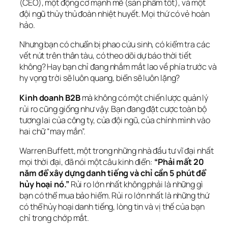
(CEO), một động cơ mạnh mẽ (sản phẩm tốt), và một 
đội ngũ thủy thủ đoàn nhiệt huyết. Mọi thứ có vẻ hoàn 
hảo.
Nhưng bạn có chuẩn bị phao cứu sinh, có kiểm tra các 
vết nứt trên thân tàu, có theo dõi dự báo thời tiết 
không? Hay bạn chỉ đang nhắm mắt lao về phía trước và 
hy vọng trời sẽ luôn quang, biển sẽ luôn lặng?
Kinh doanh B2B
 mà không có một chiến lược quản lý 
rủi ro cũng giống như vậy. Bạn đang đặt cược toàn bộ 
tương lai của công ty, của đội ngũ, của chính mình vào 
hai chữ “may mắn”.
Warren Buffett, một trong những nhà đầu tư vĩ đại nhất 
mọi thời đại, đã nói một câu kinh điển: 
“Phải mất 20 
năm để xây dựng danh tiếng và chỉ cần 5 phút để 
hủy hoại nó.”
 Rủi ro lớn nhất không phải là những gì 
bạn có thể mua bảo hiểm. Rủi ro lớn nhất là những thứ 
có thể hủy hoại danh tiếng, lòng tin và vị thế của bạn 
chỉ trong chớp mắt.