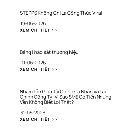
STEPPS Không Chỉ Là Công Thức Viral
19-06-2026
: 
XEM CHI TIẾT >>
S
T
E
P
Bảng khảo sát thương hiệu
P
01-06-2026
S 
K
: 
XEM CHI TIẾT >>
H
B
Ô
Ả
N
N
G 
G 
Nhầm Lẫn Giữa Tài Chính Cá Nhân Và Tài 
C
K
Chính Công Ty: Vì Sao SME Có Tiền Nhưng 
H
Vẫn Không Biết Lời Thật?
H
Ỉ 
Ả
31-05-2026
L
O 
À 
: 
S
XEM CHI TIẾT >>
C
N
Á
Ô
H
T 