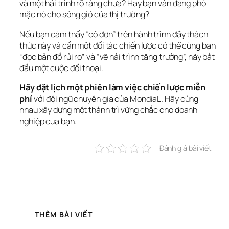
và một hải trình rõ ràng chưa? Hay bạn vẫn đang phó 
mặc nó cho sóng gió của thị trường?
Nếu bạn cảm thấy “cô đơn” trên hành trình đầy thách 
thức này và cần một đối tác chiến lược có thể cùng bạn 
“đọc bản đồ rủi ro” và “vẽ hải trình tăng trưởng”, hãy bắt 
đầu một cuộc đối thoại.
Hãy đặt lịch một phiên làm việc chiến lược miễn 
phí
 với đội ngũ chuyên gia của MondiaL. Hãy cùng 
nhau xây dựng một thành trì vững chắc cho doanh 
nghiệp của bạn.
Đánh giá bài viết
THÊM BÀI VIẾT