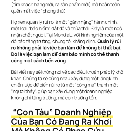
(tìm khách hàng mới, ra sản phẩm mới) mà hoàn toàn 
quên mất việc “phòng thủ”.
Họ xem quản lý rủi ro là một “gánh nặng” hành chính, 
một loại “bảo hiểm” đắt đỏ và thừa thãi. Đây là một ngộ 
nhận chết người. Tại MondiaL, với kinh nghiệm của một 
đối tác tăng trưởng, chúng tôi khẳng định: 
Quản lý rủi 
ro không phải là việc bạn làm để không bị thất bại. 
Đó là việc bạn làm để đảm bảo mình có thể thành 
công một cách bền vững.
Bài viết này sẽ không nói về các điều khoản pháp lý khô 
khan. Chúng ta sẽ cùng nhau xây dựng một lăng kính 
chiến lược để biến rủi ro từ một “bóng ma” thành một 
“người thầy”, giúp bạn xây dựng một doanh nghiệp 
không chỉ tăng trưởng, mà còn trường tồn.
 “Con Tàu” Doanh Nghiệp 
Của Bạn Có Đang Ra Khơi 
Mà Không Có Phao Cứu 