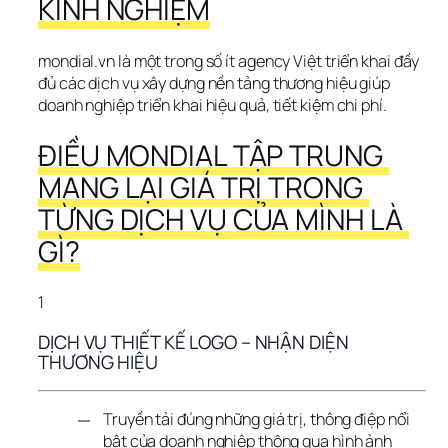
KINH NGHIỆM
mondial.vn là một trong số ít agency Việt triển khai đầy 
đủ các dịch vụ xây dựng nền tảng thương hiệu giúp 
doanh nghiệp triển khai hiệu quả, tiết kiệm chi phí.
ĐIỀU MONDIAL TẬP TRUNG 
MANG LẠI GIÁ TRỊ TRONG 
TỪNG DỊCH VỤ CỦA MÌNH LÀ 
GÌ?
1
DỊCH VỤ THIẾT KẾ LOGO – NHẬN DIỆN 
THƯƠNG HIỆU
Truyền tải đúng những giá trị, thông điệp nổi
bật của doanh nghiệp thông qua hình ảnh