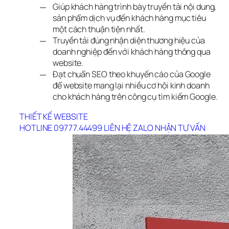
Giúp khách hàng trình bày truyền tải nội dung,
sản phẩm dịch vụ đến khách hàng mục tiêu
một cách thuận tiện nhất.
Truyền tải đúng nhận diện thương hiệu của
doanh nghiệp đến với khách hàng thông qua
website.
Đạt chuẩn SEO theo khuyến cáo của Google
để website mang lại nhiều cơ hội kinh doanh
cho khách hàng trên công cụ tìm kiếm Google.
THIẾT KẾ WEBSITE
HOTLINE 09777.44499
LIÊN HỆ ZALO
NHẬN TƯ VẤN