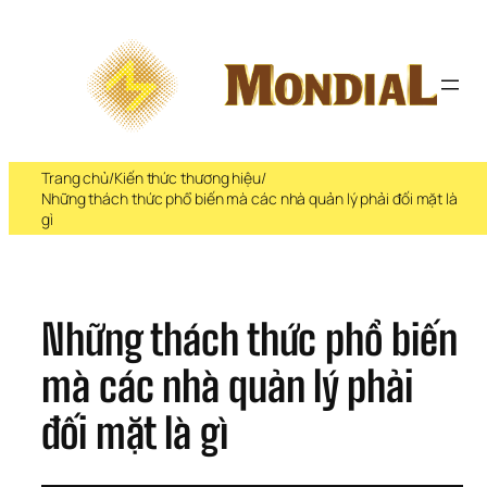
Chuyển 
đến 
phần 
nội 
dung
Trang chủ
/
Kiến thức thương hiệu
/
Những thách thức phổ biến mà các nhà quản lý phải đối mặt là
gì
Những thách thức phổ biến 
mà các nhà quản lý phải 
đối mặt là gì