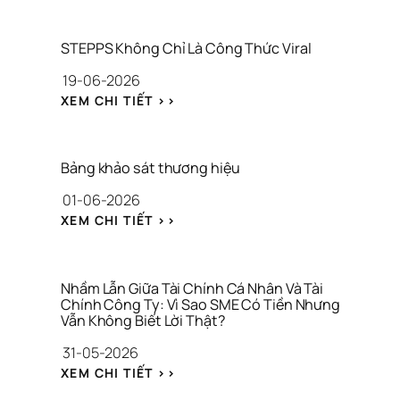
STEPPS Không Chỉ Là Công Thức Viral
19-06-2026
: 
XEM CHI TIẾT >>
S
T
E
P
Bảng khảo sát thương hiệu
P
01-06-2026
S 
K
: 
XEM CHI TIẾT >>
H
B
Ô
Ả
N
N
G 
G 
Nhầm Lẫn Giữa Tài Chính Cá Nhân Và Tài 
C
K
Chính Công Ty: Vì Sao SME Có Tiền Nhưng 
H
Vẫn Không Biết Lời Thật?
H
Ỉ 
Ả
31-05-2026
L
O 
À 
: 
S
XEM CHI TIẾT >>
C
N
Á