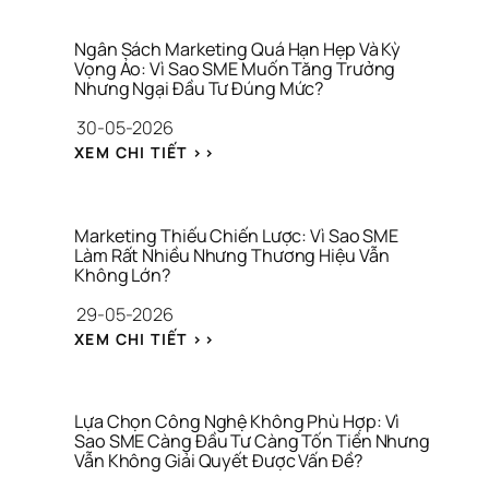
Ô
H
T 
N
Ầ
T
G 
M 
H
Ngân Sách Marketing Quá Hạn Hẹp Và Kỳ 
T
L
Vọng Ảo: Vì Sao SME Muốn Tăng Trưởng 
Ư
H
Nhưng Ngại Đầu Tư Đúng Mức?
Ẫ
Ơ
Ứ
N 
N
30-05-2026
C 
G
G 
V
: 
I
H
XEM CHI TIẾT >>
I
N
Ữ
I
R
G
A 
Ệ
A
Â
T
U
L
N 
À
Marketing Thiếu Chiến Lược: Vì Sao SME 
S
Làm Rất Nhiều Nhưng Thương Hiệu Vẫn 
I 
Không Lớn?
Á
C
C
H
29-05-2026
H 
Í
: 
M
N
XEM CHI TIẾT >>
M
A
H 
A
R
C
R
K
Á 
K
E
N
Lựa Chọn Công Nghệ Không Phù Hợp: Vì 
E
Sao SME Càng Đầu Tư Càng Tốn Tiền Nhưng 
T
H
Vẫn Không Giải Quyết Được Vấn Đề?
T
I
Â
I
N
N 